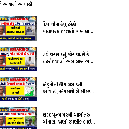
જો આજની આગાહી
દિવાળીમાં કેવું રહેશે
વાતાવરણ? જાણો અંબાલાલ
પટેલ અને પરેશ ગોસ્વામીની
આગાહી
હવે વરસાદનું જોર વધશે કે
ઘટશે? જાણો અંબાલાલ અને
હવામાન વિભાગની આગાહી
ખેડુતોની ઊંઘ બગાડતી
આગાહી, એકસાથે બે સીસ્ટમ
સક્રીય, જાણો અંબાલાલ
પટેલની આગાહી
શરદ પૂનમ પરથી આગોતરું
એંધાણ, જાણો રમણીક ભાઈ
વામજાની આગાહી