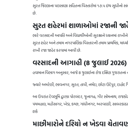
સુરત જિલ્લાના પલસાણા સહિતના વિસ્તારોમાં ૧૭.૫ ઇંચ સુધીનો સાં
છે.
સુરત શહેરમાં શાળાઓમાં રજાની જાહ
ભારે વરસાદની આપત્તિ અને વિદ્યાર્થીઓની સુરક્ષાને ધ્યાનમાં રાખીન
સુરત શહેર અને તમામ નગરપાલિકા વિસ્તારની તમામ પ્રાથમિક, માધ
રાખી રજા જાહેર કરવામાં આવી છે.
વરસાદની આગાહી (8 જુલાઈ 2026)
હવામાન વિભાગ અનુસાર, આજે 8 જુલાઈના રોજ દક્ષિણ ગુજરાતનાં ન
જ્યારે અમરેલી, ભાવનગર, સુરત, તાપી, નર્મદા, છોટા ઉદેપુર, દાહોદ 
આ ઉપરાંત દેવભૂમિ દ્વારકા પોરબંદર, જૂનાગઢ, ગીર સોમનાથ, રાજકો
પંચમહાલ, મહીસાગર, ખેડા, કચ્છ, ગાંધીનગર, અરવલ્લી, સાબરકાંઠ
શકે
માછીમારોને દરિયો ન ખેડવા ચેતાવ