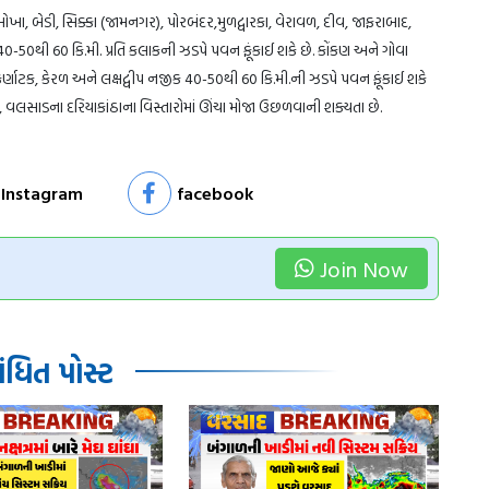
, ઓખા, બેડી, સિક્કા (જામનગર), પોરબંદર,મુળદ્વારકા, વેરાવળ, દીવ, જાફરાબાદ,
40-50થી 60 કિ.મી. પ્રતિ કલાકની ઝડપે પવન ફૂંકાઈ શકે છે. કોંકણ અને ગોવા
કર્ણાટક, કેરળ અને લક્ષદ્વીપ નજીક 40-50થી 60 કિ.મી.ની ઝડપે પવન ફૂંકાઈ શકે
ર, વલસાડના દરિયાકાંઠાના વિસ્તારોમાં ઊંચા મોજા ઉછળવાની શક્યતા છે.
Instagram
facebook
Join Now
ધિત પોસ્ટ