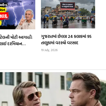
ગુજરાતમાં છેલ્લા 24 કલાકમાં 95
ટેલની મોટી આગાહી:
તાલુકામાં વરસ્યો વરસાદ
ુલાઈ દરમિયાન
તૂટી પડશે આભ
19 July, 2026