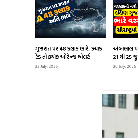
ગુજરાત પર 48 કલાક ભારે, ક્યાંક
અંબાલાલ પ
રેડ તો ક્યાંક ઓરેન્જ એલર્ટ
21 થી 25 જ
ગુજરાતમાં 
22 July, 2026
20 July, 2026