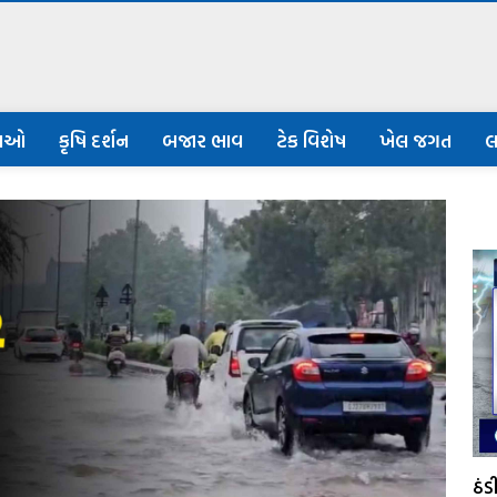
નાઓ
કૃષિ દર્શન
બજાર ભાવ
ટેક વિશેષ
ખેલ જગત
લ
ઠં