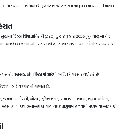
બેલાધારે વરસાદ નોંધાયો છે. ગુજરાતના ૧૮૨ જેટલા તાલુકાઓમાં વરસાદી માહોલ
ેરાત
ે સુરતના જિલ્લા શિક્ષણાધિકારી (DEO) દ્વારા 8 જુલાઈ 2026 (બુધવાર) ના રોજ
્યમિક અને ઉચ્ચતર માધ્યમિક શાળાઓ તેમજ આંગણવાડીઓમાં શૈક્ષણિક કાર્ય બંધ
વસારી, વલસાડ, ડાંગ જિલ્લામાં ભારેથી અતિભારે વરસાદ થઈ શકે છે.
જિલ્લામાં ભારે વરસાદની શક્યતા છે.
ટ, જામનગર, મોરબી, બોટાદ, સુરેન્દ્રનગર, અમદાવાદ, આણંદ, ભરૂચ, વડોદરા,
ા, મહેસાણા, પાટણ, બનાસકાંઠા, વાવ-થરાદ તાલુકામાં હળવોથી મધ્યમ વરસાદ થઈ
ણી