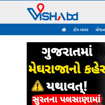
ટોપ ખબર
યોજ