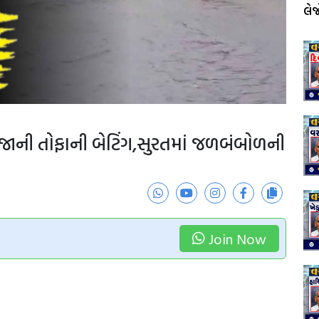
લે
જાની તોફાની બેટિંગ,સુરતમાં જળબંબોળની
Join Now