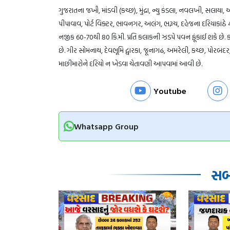
ગુજરાતના જખૌ, માંડવી (કચ્છ), મુંદ્રા, ન્યુ કંડલા, નવલખી, સલાયા
પીપાવાવ, પોર્ટ વિક્ટર, ભાવનગર, અલંગ, ભરૂચ, દહેજના દરિયાકાંઠે 
નજીક 60-70થી 80 કિ.મી. પ્રતિ કલાકની ઝડપે પવન ફૂંકાઈ શકે છે. 
છે. ગીર સોમનાથ, દેવભૂમિ દ્વારકા, જૂનાગઢ, અમરેલી, કચ્છ, પોરબંદ
માછીમારોને દરિયો ન ખેડવા ચેતાવણી આપવામાં આવી છે.
Youtube
Whatsapp Group
સબં