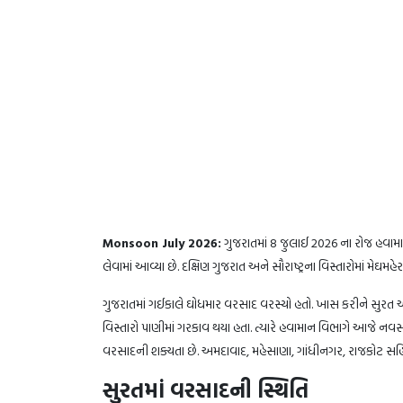
Monsoon July 2026:
ગુજરાતમાં 8 જુલાઈ 2026 ના રોજ હવામા
લેવામાં આવ્યા છે. દક્ષિણ ગુજરાત અને સૌરાષ્ટ્રના વિસ્તારોમાં મેઘમ
ગુજરાતમાં ગઈકાલે ઘોધમાર વરસાદ વરસ્યો હતો. ખાસ કરીને સુરત
વિસ્તારો પાણીમાં ગરકાવ થયા હતા. ત્યારે હવામાન વિભાગે આજે ન
વરસાદની શક્યતા છે. અમદાવાદ, મહેસાણા, ગાંધીનગર, રાજકોટ સહ
સુરતમાં વરસાદની સ્થિતિ