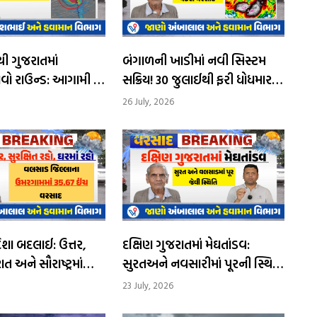
 ગુજરાતમાં
બંગાળની ખાડીમાં નવી સિસ્ટમ
વો રાઉન્ડ: આગામી 4
સક્રિય! 30 જુલાઈથી ફરી ધોધમાર
થી અતિભારે વરસાદની
વરસાદની આગાહી
26 July, 2026
 બદલાઈ: ઉત્તર,
દક્ષિણ ગુજરાતમાં મેઘતાંડવ:
ત અને સૌરાષ્ટ્રમાં
સુરતઅને નવસારીમાં પૂરની સ્થિતિ
માં ભારેથી
વચ્ચે શાળાઓમાં રજા જાહેર
23 July, 2026
રસાદની શક્યતા