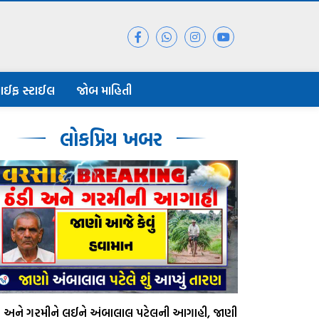
ાઈફ સ્ટાઈલ
જોબ માહિતી
લોકપ્રિય ખબર
ડી અને ગરમીને લઈને અંબાલાલ પટેલની આગાહી, જાણી