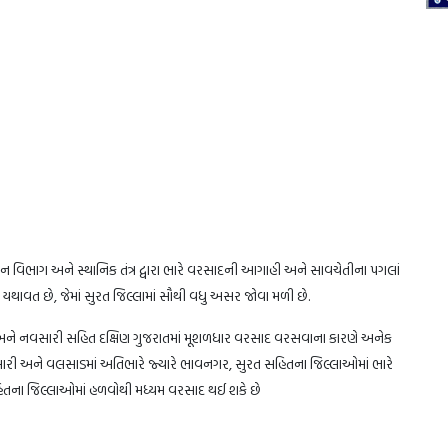
ન વિભાગ અને સ્થાનિક તંત્ર દ્વારા ભારે વરસાદની આગાહી અને સાવચેતીના પગલાં
હેર યથાવત છે, જેમાં સુરત જિલ્લામાં સૌથી વધુ અસર જોવા મળી છે.
 અને નવસારી સહિત દક્ષિણ ગુજરાતમાં મૂશળધાર વરસાદ વરસવાના કારણે અનેક
વસારી અને વલસાડમાં અતિભારે જ્યારે ભાવનગર, સુરત સહિતના જિલ્લાઓમાં ભારે
િતના જિલ્લાઓમાં હળવોથી મધ્યમ વરસાદ થઈ શકે છે