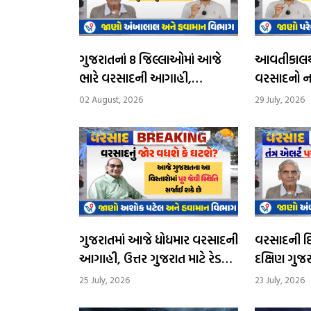
ગુજરાતનાં 8 જિલ્લાઓમાં આજે
આવતીકાલથી
ભારે વરસાદની આગાહી,
વરસાદનો ન
સોમવારથી વરસાદનું જોર ઘટશે
દિવસ ભારે
02 August, 2026
29 July, 2026
આગાહી
ગુજરાતમાં આજે ધોધમાર વરસાદની
વરસાદની દિશા
આગાહી, ઉત્તર ગુજરાત માટે રેડ
દક્ષિણ ગુજરા
એલર્ટ, સૌરાષ્ટ્રમાં ઓરેન્જ એલર્ટ,
આગામી 24 કલાક
25 July, 2026
23 July, 2026
અતિભારે વ