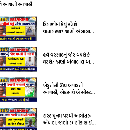
જો આજની આગાહી
દિવાળીમાં કેવું રહેશે
વાતાવરણ? જાણો અંબાલાલ
પટેલ અને પરેશ ગોસ્વામીની
આગાહી
હવે વરસાદનું જોર વધશે કે
ઘટશે? જાણો અંબાલાલ અને
હવામાન વિભાગની આગાહી
ખેડુતોની ઊંઘ બગાડતી
આગાહી, એકસાથે બે સીસ્ટમ
સક્રીય, જાણો અંબાલાલ
પટેલની આગાહી
શરદ પૂનમ પરથી આગોતરું
એંધાણ, જાણો રમણીક ભાઈ
વામજાની આગાહી