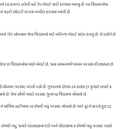
દાદરાનગર હવેલી માટે રેડ એલર્ટ જારી કરવામાં આવ્યું છે. આ જિલ્લાઓમાં
ે જરૂરી તકેદારી રાખવા અપીલ કરવામાં આવી છે.
 અને ગીર સોમનાથ જેવા જિલ્લાઓ માટે ઓરેન્જ એલર્ટ જાહેર કરાયું છે, જે દર્શાવે છે
વા છ જિલ્લાઓમાં યલો એલર્ટ છે, જ્યાં સામાન્યથી મધ્યમ વરસાદની શક્યતા છે.
ણે ધોધમાર વરસાદ વરસી રહ્યો છે. ગુજરાતમાં છેલ્લા 24 કલાક (3 જુલાઈ સવારે 6
ાયો છે. જેમાં સૌથી વધારે વરસાદ જૂનાગઢ જિલ્લામાં નોંધાયો છે.
ે માળિયા હાટીનામાં 14 ઈંચથી વધુ વરસાદ નોંધાયો છે. ભારે પૂરને કારણે કૂલ 22
ઈંચથી વધુ, જ્યારે મહેસાણાના કડી અને જોટાણામાં 4 ઈંચથી વધુ વરસાદ પડ્યો