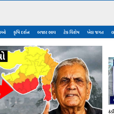
નાઓ
કૃષિ દર્શન
બજાર ભાવ
ટેક વિશેષ
ખેલ જગત
લ
ઠં