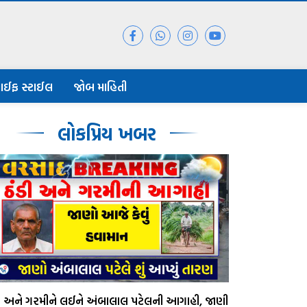
ાઈફ સ્ટાઈલ
જોબ માહિતી
લોકપ્રિય ખબર
ડી અને ગરમીને લઈને અંબાલાલ પટેલની આગાહી, જાણી