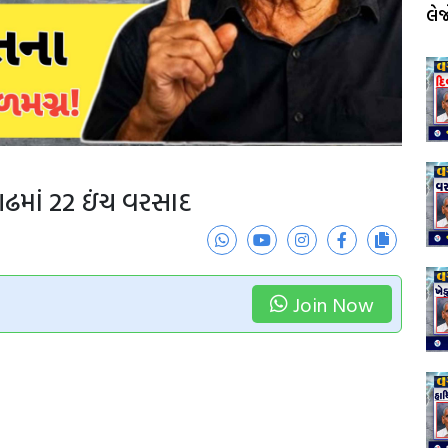
લે
ગઢમાં 22 ઇંચ વરસાદ
Join Now