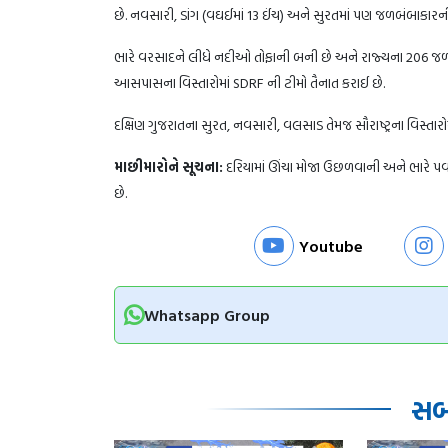
છે. નવસારી, ડાંગ (વઘઈમાં 13 ઈંચ) અને સુરતમાં પણ જળબંબાકારની 
ભારે વરસાદને લીધે નદીઓ તોફાની બની છે અને રાજ્યના 206 જળાશયો
આસપાસના વિસ્તારોમાં SDRF ની ટીમો તૈનાત કરાઈ છે.
દક્ષિણ ગુજરાતના સુરત, નવસારી, વલસાડ તેમજ સૌરાષ્ટ્રના વિસ્તાર
માછીમારોને સૂચના:
દરિયામાં ઊંચા મોજા ઉછળવાની અને ભારે પ
છે.
Youtube
Whatsapp Group
સબં