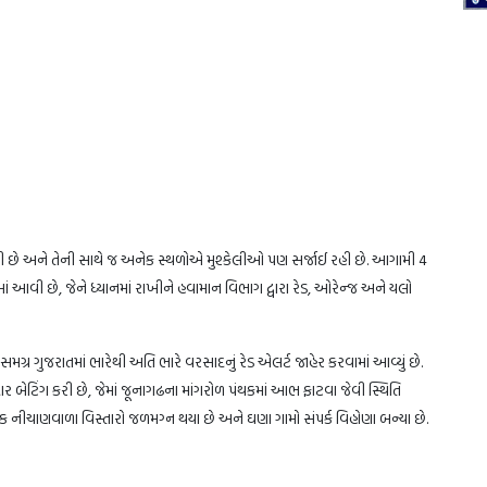
 છે અને તેની સાથે જ અનેક સ્થળોએ મુશ્કેલીઓ પણ સર્જાઈ રહી છે. આગામી 4
 આવી છે, જેને ધ્યાનમાં રાખીને હવામાન વિભાગ દ્વારા રેડ, ઓરેન્જ અને યલો
્ર ગુજરાતમાં ભારેથી અતિ ભારે વરસાદનું રેડ એલર્ટ જાહેર કરવામાં આવ્યું છે.
દાર બેટિંગ કરી છે, જેમાં જૂનાગઢના માંગરોળ પંથકમાં આભ ફાટવા જેવી સ્થિતિ
 નીચાણવાળા વિસ્તારો જળમગ્ન થયા છે અને ઘણા ગામો સંપર્ક વિહોણા બન્યા છે.