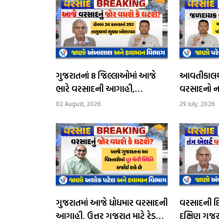
ગુજરાતનાં 8 જિલ્લાઓમાં આજે
આવતીકાલથી
ભારે વરસાદની આગાહી,
વરસાદનો ન
સોમવારથી વરસાદનું જોર ઘટશે
દિવસ ભારે
02 August, 2026
29 July, 2026
આગાહી
ગુજરાતમાં આજે ધોધમાર વરસાદની
વરસાદની દિશા
આગાહી, ઉત્તર ગુજરાત માટે રેડ
દક્ષિણ ગુજરા