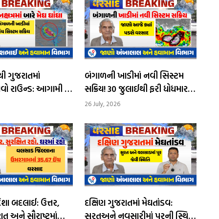
 ગુજરાતમાં
બંગાળની ખાડીમાં નવી સિસ્ટમ
વો રાઉન્ડ: આગામી 4
સક્રિય! 30 જુલાઈથી ફરી ધોધમાર
થી અતિભારે વરસાદની
વરસાદની આગાહી
26 July, 2026
 બદલાઈ: ઉત્તર,
દક્ષિણ ગુજરાતમાં મેઘતાંડવ:
ત અને સૌરાષ્ટ્રમાં
સુરતઅને નવસારીમાં પૂરની સ્થિતિ