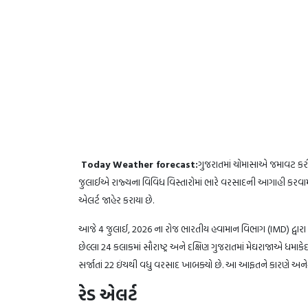
Today Weather forecast:
ગુજરાતમાં ચોમાસાએ જમાવટ કરી
જુલાઈએ રાજ્યના વિવિધ વિસ્તારોમાં ભારે વરસાદની આગાહી કરવામાં
એલર્ટ જાહેર કરાયા છે.
આજે 4 જુલાઈ, 2026 ના રોજ ભારતીય હવામાન વિભાગ (IMD) દ્વારા સમગ
છેલ્લા 24 કલાકમાં સૌરાષ્ટ્ર અને દક્ષિણ ગુજરાતમાં મેઘરાજાએ ધમાકે
સર્જાતાં 22 ઇંચથી વધુ વરસાદ ખાબક્યો છે. આ આફતને કારણે અનેક
રેડ એલર્ટ