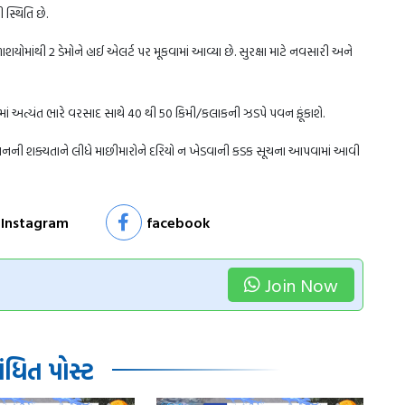
સ્થિતિ છે.
માંથી 2 ડેમોને હાઈ એલર્ટ પર મૂકવામાં આવ્યા છે. સુરક્ષા માટે નવસારી અને
ોમાં અત્યંત ભારે વરસાદ સાથે 40 થી 50 કિમી/કલાકની ઝડપે પવન ફૂંકાશે.
વનની શક્યતાને લીધે માછીમારોને દરિયો ન ખેડવાની કડક સૂચના આપવામાં આવી
Instagram
facebook
Join Now
ધિત પોસ્ટ