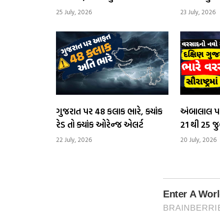
એલર્ટ, સૌરાષ્ટ્રમાં ઓરેન્જ એલર્ટ,
આગામી 24 કલાક
25 July, 2026
23 July, 2026
અતિભારે વ
ગુજરાત પર 48 કલાક ભારે, ક્યાંક
અંબાલાલ પ
રેડ તો ક્યાંક ઓરેન્જ એલર્ટ
21 થી 25 જ
ગુજરાતમાં 
22 July, 2026
20 July, 2026