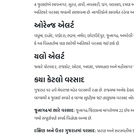
4 જુલાઈએ ભાવનગર, સુરત, તાપી, નવસારી, ડાંગ, વલસાડ, દમણ અને 
અતિભારે વરસાદ થવાની સંભાવના છે. નાગરિકોને સાવચેત રહેવા અન
ઓરેન્જ એલર્ટ
વધુમાં, દાહોદ, વડોદરા, ભરૂચ, નર્મદા, છોટાઉદેપુર, જૂનાગઢ, અમરેલી
કે આ વિસ્તારોમાં પણ ભારેથી અતિભારે વરસાદ થઈ શકે છે.
યલો એલર્ટ
જ્યારે પોરબંદર, રાજકોટ, બોટાદ, આણંદ, પંચમહાલ અને મહીસાગર જે
કયા કેટલો વરસાદ
ગુજરાત પર હવે મેઘરાજા મહેર વરસાવી રહ્યા છે. રાજ્યમાં અનેક ઠેકા
વાગ્યાથી 4 જુલાઈ સવારે 6 વાગ્યા સુધી)માં 167 તાલુકામાં વરસાદ નોંધ
જૂનાગઢમાં ભારે વરસાદ:
જૂનાગઢ જિલ્લાના માંગરોળમાં 22 ઈંચ અન
ગામો સંપૂર્ણપણે સંપર્ક વિહોણા બન્યા છે.
દક્ષિણ અને ઉત્તર ગુજરાતમાં વરસાદ:
પાટણ અને સરસ્વતીમાં 5 