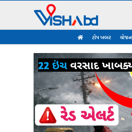
ટોપ ખબર
યોજ