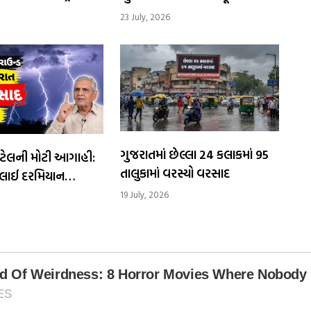
માં ભારેથી
વચ્ચે શાળાઓમાં રજા જાહેર
23 July, 2026
રસાદની શક્યતા
ગુજરાતમાં છેલ્લા 24 કલાકમાં 95
ટેલની મોટી આગાહી:
તાલુકામાં વરસ્યો વરસાદ
ુલાઈ દરમિયાન
તૂટી પડશે આભ
19 July, 2026