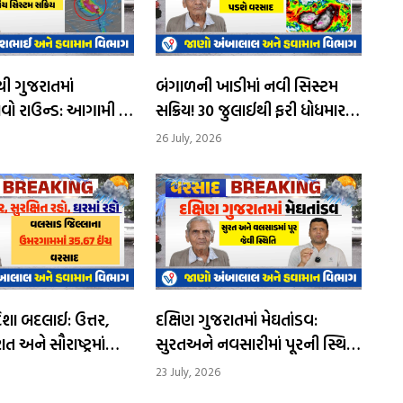
 ગુજરાતમાં
બંગાળની ખાડીમાં નવી સિસ્ટમ
વો રાઉન્ડ: આગામી 4
સક્રિય! 30 જુલાઈથી ફરી ધોધમાર
થી અતિભારે વરસાદની
વરસાદની આગાહી
26 July, 2026
 બદલાઈ: ઉત્તર,
દક્ષિણ ગુજરાતમાં મેઘતાંડવ:
ત અને સૌરાષ્ટ્રમાં
સુરતઅને નવસારીમાં પૂરની સ્થિતિ
માં ભારેથી
વચ્ચે શાળાઓમાં રજા જાહેર
23 July, 2026
રસાદની શક્યતા