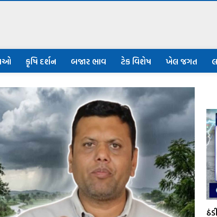
નાઓ
કૃષિ દર્શન
બજાર ભાવ
ટેક વિશેષ
ખેલ જગત
લ
ઠં