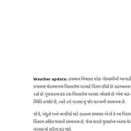
Weather update:
હવામાન નિષ્ણાત પરેશ ગોસ્વામીની આગાહ
રાજ્યના મોટાભાગના વિસ્તારોમાં વરસાદે વિરામ લીધો છે. શરૂઆતના
રહ્યો છે. ગુજરાતના 80 ટકા વિસ્તારોમાં વરસાદ નોંધાયો છે. એમાં પણ
સ્થિતિ સર્જાઈ છે, ત્યારે હવે વરસાદનું જોર ઘટવાની સંભાવના છે.
​જો કે, ખેડૂતો અને નાગરિકો માટે રાહતના સમાચાર એ છે કે આ વિર
સિસ્ટમ સક્રિય થવાની સંભાવના છે, જેના કારણે જુલાઈના અંતમાં મ
વરસાદનો રાઉન્ડ શરૂ થશે.