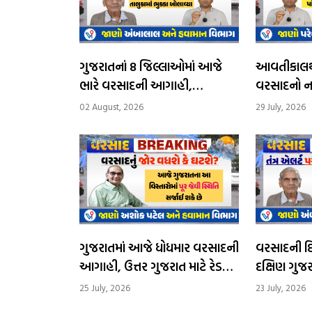
ગુજરાતનાં 8 જિલ્લાઓમાં આજે
આવતીકાલથી
ભારે વરસાદની આગાહી,
વરસાદનો ન
સોમવારથી વરસાદનું જોર ઘટશે
દિવસ ભારે
02 August, 2026
29 July, 2026
આગાહી
ગુજરાતમાં આજે ધોધમાર વરસાદની
વરસાદની દિશા
આગાહી, ઉત્તર ગુજરાત માટે રેડ
દક્ષિણ ગુજરા
એલર્ટ, સૌરાષ્ટ્રમાં ઓરેન્જ એલર્ટ,
આગામી 24 કલાક
25 July, 2026
23 July, 2026
અતિભારે વ