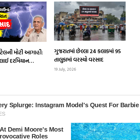
ગુજરાતમાં છેલ્લા 24 કલાકમાં 95
ટેલની મોટી આગાહી:
તાલુકામાં વરસ્યો વરસાદ
ુલાઈ દરમિયાન
તૂટી પડશે આભ
19 July, 2026