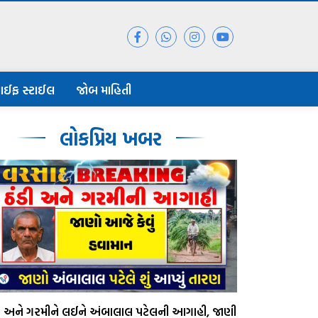
ાઈફ સ્ટાઈલ
જોબ માહિતી
લોકપ્રિય ખબર
ડી અને ગરમીને લઈને અંબાલાલ પટેલની આગાહી, જાણી