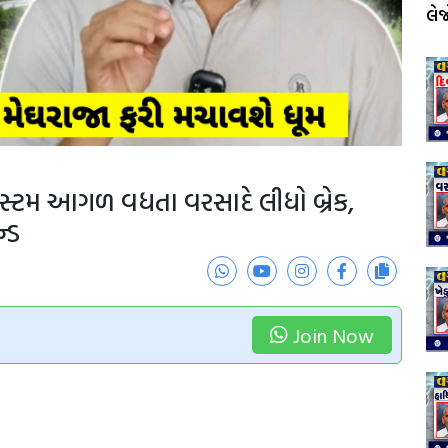
લે
સ્ટમ આગળ વધતા વરસાદે લીધો બ્રેક,
્ડ
Join Now