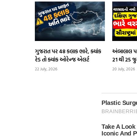
ગુજરાત પર 48 કલાક ભારે, ક્યાંક
અંબાલાલ પ
રેડ તો ક્યાંક ઓરેન્જ એલર્ટ
21 થી 25 જ
ગુજરાતમાં 
22 July, 2026
20 July, 2026