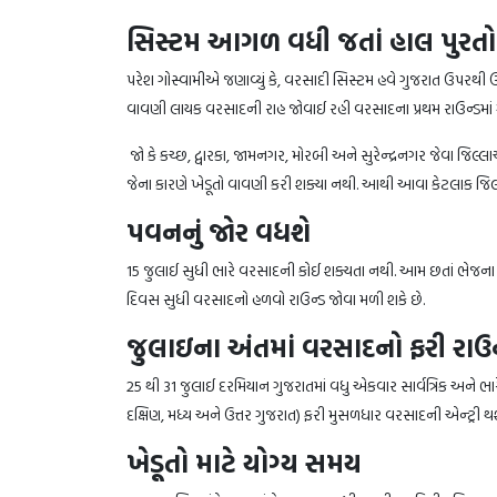
સિસ્ટમ આગળ વધી જતાં હાલ પુરતો
પરેશ ગોસ્વામીએ જણાવ્યું કે, વરસાદી સિસ્ટમ હવે ગુજરાત ઉપરથી 
વાવણી લાયક વરસાદની રાહ જોવાઈ રહી વરસાદના પ્રથમ રાઉન્ડમાં ગુજ
જો કે કચ્છ, દ્વારકા, જામનગર, મોરબી અને સુરેન્દ્રનગર જેવા જિલ
જેના કારણે ખેડૂતો વાવણી કરી શક્યા નથી. આથી આવા કેટલાક જિ
પવનનું જોર વધશે
15 જુલાઈ સુધી ભારે વરસાદની કોઈ શક્યતા નથી. આમ છતાં ભેજના 
દિવસ સુધી વરસાદનો હળવો રાઉન્ડ જોવા મળી શકે છે.
જુલાઇના અંતમાં વરસાદનો ફરી રાઉ
25 થી 31 જુલાઈ દરમિયાન ગુજરાતમાં વધુ એકવાર સાર્વત્રિક અને ભારે
દક્ષિણ, મધ્ય અને ઉત્તર ગુજરાત) ફરી મુસળધાર વરસાદની એન્ટ્રી થશ
ખેડૂતો માટે યોગ્ય સમય