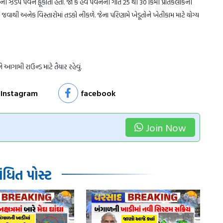
લાકની ઝડપે પવન ફૂંકાતો હતો. જો કે હવે પવનની ગતિ 25 થી 30 કિમી પ્રતિકલાકની
ી અનેક વિસ્તારોમાં તડકો નીકળે. જેના પરિણામે ખેડૂતોને ખેતીકામ માટે યોગ્ય
ે આગામી રાઉન્ડ માટે તૈયાર રહેવું.
Instagram
facebook
Join Now
ધિત પોસ્ટ