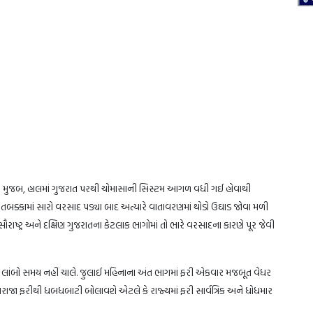
ી મુજબ, હાલમાં ગુજરાત પરથી ચોમાસાની સિસ્ટમ આગળ વધી ગઈ હોવાથી
 તબક્કામાં સારો વરસાદ પડ્યા બાદ અત્યારે વાતાવરણમાં થોડો ઉઘાડ જોવા મળી
 સૌરાષ્ટ્ર અને દક્ષિણ ગુજરાતના કેટલાક ભાગોમાં તો ભારે વરસાદના કારણે પૂર જેવી
ામ લાંબો સમય નહીં ચાલે. જુલાઈ મહિનાના અંત ભાગમાં ફરી એકવાર મજબૂત વેધર
ેઘરાજા ફરીથી ધબધબાટી બોલાવશે એટલે કે રાજ્યમાં ફરી સાર્વત્રિક અને ધોધમાર