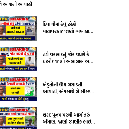
જો આજની આગાહી
દિવાળીમાં કેવું રહેશે
વાતાવરણ? જાણો અંબાલાલ
પટેલ અને પરેશ ગોસ્વામીની
આગાહી
હવે વરસાદનું જોર વધશે કે
ઘટશે? જાણો અંબાલાલ અને
હવામાન વિભાગની આગાહી
ખેડુતોની ઊંઘ બગાડતી
આગાહી, એકસાથે બે સીસ્ટમ
સક્રીય, જાણો અંબાલાલ
પટેલની આગાહી
શરદ પૂનમ પરથી આગોતરું
એંધાણ, જાણો રમણીક ભાઈ
વામજાની આગાહી