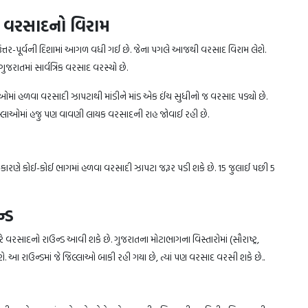
 વરસાદનો વિરામ
ઉત્તર-પૂર્વની દિશામાં આગળ વધી ગઈ છે. જેના પગલે આજથી વરસાદ વિરામ લેશે.
રાતમાં સાર્વત્રિક વરસાદ વરસ્યો છે.
્લાઓમાં હળવા વરસાદી ઝાપટાથી માંડીને માંડ એક ઈંચ સુધીનો જ વરસાદ પડ્યો છે.
લ્લાઓમાં હજુ પણ વાવણી લાયક વરસાદની રાહ જોવાઈ રહી છે.
કારણે કોઈ-કોઈ ભાગમાં હળવા વરસાદી ઝાપટા જરૂર પડી શકે છે. 15 જુલાઈ પછી 5
ન્ડ
 વરસાદનો રાઉન્ડ આવી શકે છે. ગુજરાતના મોટાભાગના વિસ્તારોમાં (સૌરાષ્ટ્ર,
ે. આ રાઉન્ડમાં જે જિલ્લાઓ બાકી રહી ગયા છે, ત્યાં પણ વરસાદ વરસી શકે છે..