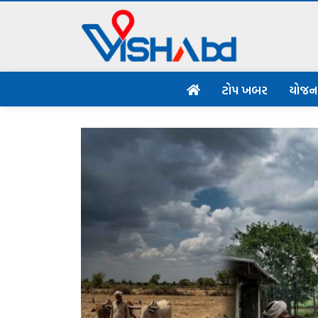
ટોપ ખબર
યોજ