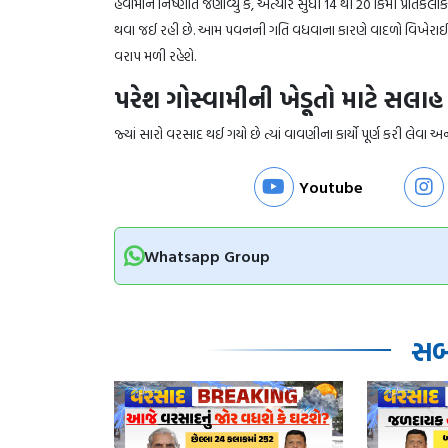
હવામાન નિષ્ણાંતે જણાવ્યું કે, અત્યાર સુધી 14 થી 20 કિમી પ્રતિક
થવા જઈ રહી છે. આમ પવનની ગતિ વધવાના કારણે વાદળો વિખેરાઈ જવાથ
વરાપ મળી રહેશે.
પરેશ ગોસ્વામીની ખેડૂતો માટે સલાહ
જ્યાં સારો વરસાદ થઈ ગયો છે ત્યાં વાવણીના કાર્યો પૂર્ણ કરી લેવા અન
Youtube
Whatsapp Group
સબં