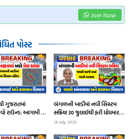
Join Now
ધિત પોસ્ટ
 ગુજરાતમાં
બંગાળની ખાડીમાં નવી સિસ્ટમ
વો રાઉન્ડ: આગામી 4
સક્રિય! 30 જુલાઈથી ફરી ધોધમાર
થી અતિભારે વરસાદની
વરસાદની આગાહી
26 July, 2026