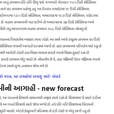
ય પરંતુ તાપમાન ધીરે-ધીરે ઊંચુ જશે. મંગળવારે પોરબંદર ૧૫.૫ ડિગ્રી સેલ્સિયસ
યસને પાર તાપમાન પહોંચ્યું હતું. આ ઉપરાંત રાજકોટમાં ૧૯ ડિગ્રી સેલ્સિયસ,
ંધીનગરમાં ૧૭.૫ ડિગ્રી સેલ્સિયસ, અમદાવાદમાં ૧૯.૨ ડિગ્રી સેલ્સિયસ, વડોદરામાં
ાયું છે. મહત્તમ તાપમાનની વાત કરીએ તો અમદાવાદમાં ૩૪ ડિગ્રી સેલ્સિયસ અને
સૌથી વધુ ભાવનગરમાં મહત્તમ તાપમાન ૩૫.૮ ડિગ્રી સેલ્સિયસ નોંધાયું છે.
વિસ્તારોમાં આકાશ સ્પષ્ટ રહેશે. આ સાથે આજે લઘુત્તમ તાપમાન ૨૦ ડિગ્રી
સેલ્સિયસ જવાની આગાહી કરવામાં આવી છે. હાલ તાપમાનમાં પરિવર્તન થઈ રહ્યું છે.
નથી આવેલી રહેલી હવા મિક્સ થવાના કારણે પવનો મિક્સ ફૂંકાઈ રહ્યા છે.
રણે તાપમાન થોડું વધારે છે. નોંધનીય છે કે, હાલ પશ્ચિમથી ઉત્તર પશ્ચિમના પવનો
પોરના સમયે શુષ્ક હવામાન જોવા મળે છે.
ે પવન, આ રાજ્યોમાં અપાયું 'ભારે' એલર્ટ
ામીની આગાહી - new forecast
 આ વખતનો શિયાળો સામાન્યથી નજીક સારો રહ્યો છે. શિયાળામાં જે પ્રકારે ઠંડીના
ે આ વખતે શિયાળો સારો જોવા મળ્યો છે. હવે ધીરે-ધીરે શિયાળાના વિદાયની
ાલશે. એટલે ફેબ્રુઆરી મહિનામાં તો ઠંડી રહેશે જ એવું લાગી રહ્યું છે.