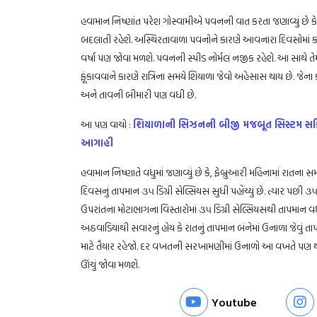
હવામાન નિષ્ણાંત પરેશ ગોસ્વામીએ પવનની વાત કરતા જણાવ્યું છે 
બદલાતી રહેશે. અસ્થિરતાવાળા પવનોને કારણે આવનારા દિવસોમાં કસ
વર્ષા પણ જોવા મળશે. પવનની સ્પીડ નોર્મલ નજીક રહેશે. આ સાથે તેમણે
ફૂંકાવવાને કારણે રાત્રિના સમયે શિયાળા જેવો અહેસાસ થાય છે. જેન
અને તાવની બીમારી પણ વધી છે.
આ પણ વાચો :
શિયાળાની સિઝનની બીજી મજબૂત સિસ્ટમ સક્
આગાહી
હવામાન નિષ્ણાતે વધુમાં જણાવ્યું છે કે, ફેબ્રુઆરી મહિનામાં રાત
દિવસનું તાપમાન ૩૫ ડિગ્રી સેલ્સિયસ સુધી પહોંચ્યું છે. ત્યાર પછી 
ઉપરાંતના મોટાભાગના વિસ્તારોમાં ૩૫ ડિગ્રી સેલ્સિયસથી તાપમાન વધાર
અઠવાડિયાથી સવારનું હોય કે રાતનું તાપમાન બંનેમાં ઉનાળા જેવ
માટે તૈયાર રહેજો. દર વખતની સરખામણીમાં ઉનાળો આ વખતે પણ થોડો
ઊંચું જોવા મળશે.
Youtube