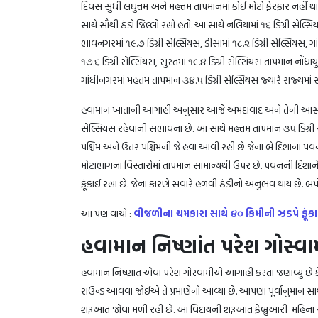
દિવસ સુધી લઘુત્તમ અને મહત્તમ તાપમાનમાં કોઈ મોટો ફેરફાર નહીં થા
સાથે સૌથી ઠંડો જિલ્લો રહ્યો હતો. આ સાથે નલિયામાં ૧૬ ડિગ્રી સેલ્સિ
ભાવનગરમાં ૧૯.૭ ડિગ્રી સેલ્સિયસ, ડીસામાં ૧૮.૨ ડિગ્રી સેલ્સિયસ, ગા
૧૭.૬ ડિગ્રી સેલ્સિયસ, સુરતમાં ૧૯.૪ ડિગ્રી સેલ્સિયસ તાપમાન નોંધ
ગાંધીનગરમાં મહત્તમ તાપમાન ૩૪.૫ ડિગ્રી સેલ્સિયસ જ્યારે રાજ્યમાં 
હવામાન ખાતાની આગાહી અનુસાર આજે અમદાવાદ અને તેની આસપાસના 
સેલ્સિયસ રહેવાની સંભાવના છે. આ સાથે મહત્તમ તાપમાન ૩૫ ડિગ્રી 
પશ્ચિમ અને ઉત્તર પશ્ચિમની જે હવા આવી રહી છે જેના બે દિશાના પવ
મોટાભાગના વિસ્તારોમાં તાપમાન સામાન્યથી ઉપર છે. પવનની દિશાને કા
ફૂંકાઈ રહ્યા છે. જેના કારણે સવારે હળવી ઠંડીનો અનુભવ થાય છે. બ
આ પણ વાચો :
વીજળીના ચમકારા સાથે ૪૦ કિમીની ઝડપે ફૂંકાશ
હવામાન નિષ્ણાંત પરેશ ગોસ્વ
હવામાન નિષ્ણાંત એવા પરેશ ગોસ્વામીએ આગાહી કરતા જણાવ્યું છે કે,
રાઉન્ડ આવવા જોઈએ તે પ્રમાણેનો આવ્યા છે. આપણા પૂર્વાનુમાન સાથ
શરૂઆત જોવા મળી રહી છે. આ વિદાયની શરૂઆત ફેબ્રુઆરી મહિના સુધી ચ