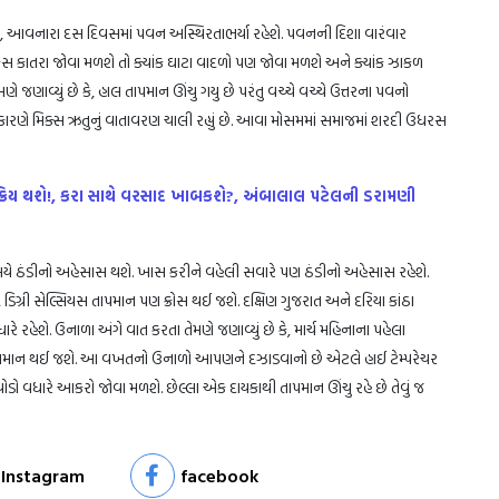
કે, આવનારા દસ દિવસમાં પવન અસ્થિરતાભર્યા રહેશે. પવનની દિશા વારંવાર
 કાતરા જોવા મળશે તો ક્યાંક ઘાટા વાદળો પણ જોવા મળશે અને ક્યાંક ઝાકળ
 જણાવ્યું છે કે, હાલ તાપમાન ઊંચુ ગયુ છે પરંતુ વચ્ચે વચ્ચે ઉત્તરના પવનો
ા કારણે મિક્સ ઋતુનું વાતાવરણ ચાલી રહ્યું છે. આવા મોસમમાં સમાજમાં શરદી ઉધરસ
રિય થશે!, કરા સાથે વરસાદ ખાબકશે?, અંબાલાલ પટેલની ડરામણી
ના સમયે ઠંડીનો અહેસાસ થશે. ખાસ કરીને વહેલી સવારે પણ ઠંડીનો અહેસાસ રહેશે.
૩૫ ડિગ્રી સેલ્સિયસ તાપમાન પણ ક્રોસ થઈ જશે. દક્ષિણ ગુજરાત અને દરિયા કાંઠા
ે રહેશે. ઉનાળા અંગે વાત કરતા તેમણે જણાવ્યું છે કે, માર્ચ મહિનાના પહેલા
ું તાપમાન થઈ જશે. આ વખતનો ઉનાળો આપણને દઝાડવાનો છે એટલે હાઈ ટેમ્પરેચર
 વધારે આકરો જોવા મળશે. છેલ્લા એક દાયકાથી તાપમાન ઊંચુ રહે છે તેવું જ
Instagram
facebook