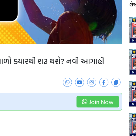
લે
ાળો ક્યારથી શરૂ થશે? નવી આગાહી
Join Now