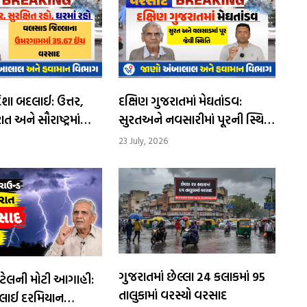
 બદલાઈ: ઉત્તર,
દક્ષિણ ગુજરાતમાં મેઘતાંડવ:
ત અને સૌરાષ્ટ્રમાં
સુરતઅને નવસારીમાં પૂરની સ્થિતિ
માં ભારેથી
વચ્ચે શાળાઓમાં રજા જાહેર
23 July, 2026
રસાદની શક્યતા
ગુજરાતમાં છેલ્લા 24 કલાકમાં 95
ટેલની મોટી આગાહી:
તાલુકામાં વરસ્યો વરસાદ
ુલાઈ દરમિયાન