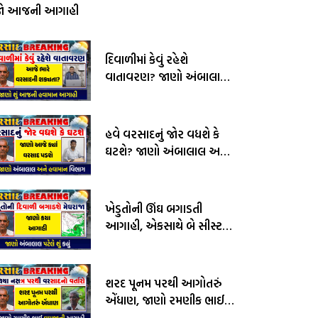
જો આજની આગાહી
દિવાળીમાં કેવું રહેશે
વાતાવરણ? જાણો અંબાલાલ
પટેલ અને પરેશ ગોસ્વામીની
આગાહી
હવે વરસાદનું જોર વધશે કે
ઘટશે? જાણો અંબાલાલ અને
હવામાન વિભાગની આગાહી
ખેડુતોની ઊંઘ બગાડતી
આગાહી, એકસાથે બે સીસ્ટમ
સક્રીય, જાણો અંબાલાલ
પટેલની આગાહી
શરદ પૂનમ પરથી આગોતરું
એંધાણ, જાણો રમણીક ભાઈ
વામજાની આગાહી