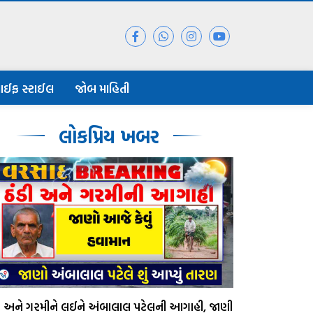
ાઈફ સ્ટાઈલ
જોબ માહિતી
લોકપ્રિય ખબર
ડી અને ગરમીને લઈને અંબાલાલ પટેલની આગાહી, જાણી