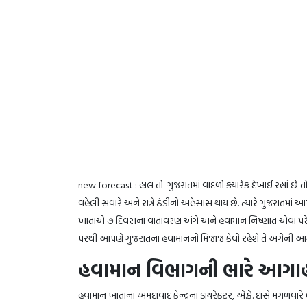
new forecast : હાલ તો ગુજરાતમાં વાદળો ક્યારેક દેખાઈ રહ્યાં છે
વહેલી સવારે અને રાત્રે ઠંડીનો અહેસાસ થાય છે. ત્યારે ગુજરાતમાં 
ખાતાએ ૭ દિવસના વાતાવરણ અંગે અને હવામાન નિષ્ણાત એવા પરેશ
પરથી આપણે ગુજરાતના હવામાનનો મિજાજ કેવો રહેશે તે અંગેની 
હવામાન વિભાગની ભારે આગાહ
હવામાન ખાતાના અમદાવાદ કેન્દ્રના ડાયરેક્ટર, એ.કે. દાસે મંગળવારે