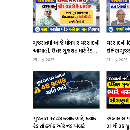
ગુજરાતમાં આજે ધોધમાર વરસાદની
વરસાદની દિશા
આગાહી, ઉત્તર ગુજરાત માટે રેડ
દક્ષિણ ગુજરા
એલર્ટ, સૌરાષ્ટ્રમાં ઓરેન્જ એલર્ટ,
આગામી 24 કલાક
25 July, 2026
23 July, 2026
અતિભારે વ
ગુજરાત પર 48 કલાક ભારે, ક્યાંક
અંબાલાલ પ
રેડ તો ક્યાંક ઓરેન્જ એલર્ટ
21 થી 25 જ