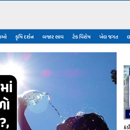
નાઓ
કૃષિ દર્શન
બજાર ભાવ
ટેક વિશેષ
ખેલ જગત
લ
ઠં