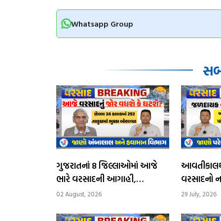
Whatsapp Group
સબં
ગુજરાતનાં 8 જિલ્લાઓમાં આજે
આવતીકાલથી
ભારે વરસાદની આગાહી,
વરસાદનો ન
સોમવારથી વરસાદનું જોર ઘટશે
દિવસ ભારે
02 August, 2026
29 July, 2026
આગાહી