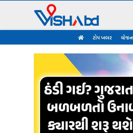
ટોપ ખબર
યોજ