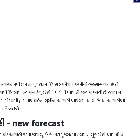
 તો ક્યારેક નથી દેખાતા. ગુજરાતમાં દિવસ દરમિયાન ગરમીનો અહેસાસ થાય છે તો
આગામી દિવસોમાં હવામાન કેવું રહેશે તે અંગેની આગાહી કરવામાં આવી છે. હવામાન
 ગોસ્વામી દ્વારા માર્ચ મહિના સુધીની આગાહી આપવામાં આવી છે. આ આગાહીઓ
આગાહી જોઈએ.
ી - new forecast
 બપોરે આગાહી કરતા જણાવ્યું છે કે, હાલ ગુજરાતમાં હવામાન સુકુ રહેશે. આગામી ૫