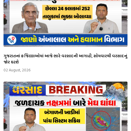
ગુજરાતનાં 8 જિલ્લાઓમાં આજે ભારે વરસાદની આગાહી, સોમવારથી વરસાદનું
જોર ઘટશે
02 August, 2026