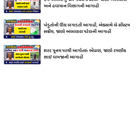
અને હવામાન વિભાગની આગાહી
ખેડુતોની ઊંઘ બગાડતી આગાહી, એકસાથે બે સીસ્ટમ
સક્રીય, જાણો અંબાલાલ પટેલની આગાહી
શરદ પૂનમ પરથી આગોતરું એંધાણ, જાણો રમણીક
ભાઈ વામજાની આગાહી