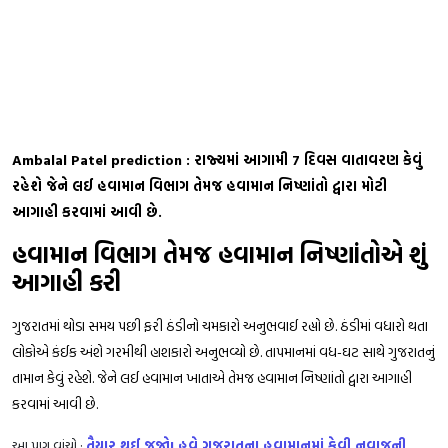
Ambalal Patel prediction : રાજ્યમાં આગામી 7 દિવસ વાતાવરણ કેવું
રહેશે જેને લઈ હવામાન વિભાગ તેમજ હવામાન નિષ્ણાંતો દ્વારા મોટી
આગાહી કરવામાં આવી છે.
હવામાન વિભાગ તેમજ હવામાન નિષ્ણાંતોએ શું
આગાહી કરી
ગુજરાતમાં થોડા સમય પછી ફરી ઠંડીનો ચમકારો અનુભવાઈ રહ્યો છે. ઠંડીમાં વધારો થતા
લોકોએ કંઈક અંશે ગરમીથી હાશકારો અનુભવ્યો છે. તાપમાનમાં વધ-ઘટ સાથે ગુજરાતનું
તામાન કેવું રહેશે. જેને લઈ હવામાન ખાતાએ તેમજ હવામાન નિષ્ણાંતો દ્વારા આગાહી
કરવામાં આવી છે.
આ પણ વાંચો :
તૈયાર થઈ જજો! હવે ગુજરાતના હવામાનમાં કેવી નવાજૂની