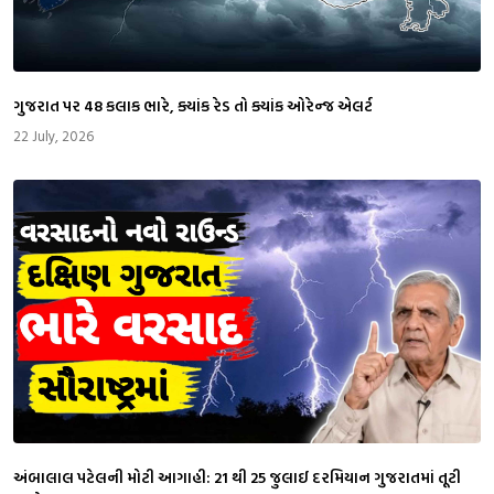
ગુજરાત પર 48 કલાક ભારે, ક્યાંક રેડ તો ક્યાંક ઓરેન્જ એલર્ટ
22 July, 2026
અંબાલાલ પટેલની મોટી આગાહી: 21 થી 25 જુલાઈ દરમિયાન ગુજરાતમાં તૂટી