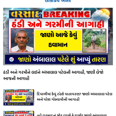
લોકપ્રિય ખબર
ઠંડી અને ગરમીને લઈને અંબાલાલ પટેલની આગાહી, જાણી લેજો
આજની આગાહી
દિવાળીમાં કેવું રહેશે વાતાવરણ? જાણો અંબાલાલ પટેલ
અને પરેશ ગોસ્વામીની આગાહી
હવે વરસાદનું જોર વધશે કે ઘટશે? જાણો અંબાલાલ