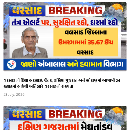
વરસાદની દિશા બદલાઈ: ઉત્તર, દક્ષિણ ગુજરાત અને સૌરાષ્ટ્રમાં આગામી 24
કલાકમાં ભારેથી અતિભારે વરસાદની શક્યતા
23 July, 2026