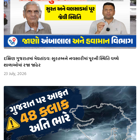
દક્ષિણ ગુજરાતમાં મેઘતાંડવ: સુરતઅને નવસારીમાં પૂરની સ્થિતિ વચ્ચે
શાળાઓમાં રજા જાહેર
23 July, 2026