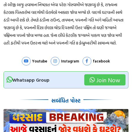
તો બીજી બાજુ હવામાન નિષ્ણાત એવા પરેશ ગોસ્વામીએ જણાવ્યું છે કે, રાજ્યના
કેટલાક વિસ્તારોમાં વાદળોથી ઘેરાયેલો આકાશ જોવા મળ્યો છે. વાદળો ઘટવાની સાથે
ઠંડી આવી શકે છે. તેમણે ઠંડીના રાઉન્ડ, તાપમાન, પવનની ગતિ અંગે માહિતી આપતા
જણાવ્યું છે કે, પવનની દિશા છેલ્લા થોડા દિવસથી ઉત્તર પશ્ચિમ તો ઘણી જગ્યાએ
પશ્ચિમના પવનો જોવા મળ્યા હતા. જેના લીધે કેટલીક જગ્યાએ ઝાકળ પણ જોવા મળી
હતી. ફરીથી પવન ઉત્તરના થશે અને પવનની ગતિ 8 ફેબ્રુઆરીથી સામાન્ય થશે.
Youtube
Instagram
facebook
Join Now
Whatsapp Group
સબંધિત પોસ્ટ