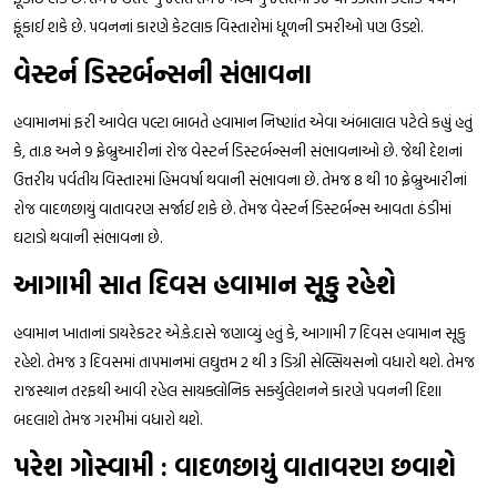
ફૂંકાઈ શકે છે. પવનનાં કારણે કેટલાક વિસ્તારોમાં ધૂળની ડમરીઓ પણ ઉડશે.
વેસ્ટર્ન ડિસ્ટર્બન્સની સંભાવના
હવામાનમાં ફરી આવેલ પલ્ટા બાબતે હવામાન નિષ્ણાંત એવા અંબાલાલ પટેલે કહ્યું હતું
કે, તા.8 અને 9 ફ્રેબ્રુઆરીનાં રોજ વેસ્ટર્ન ડિસ્ટર્બન્સની સંભાવનાઓ છે. જેથી દેશનાં
ઉત્તરીય પર્વતીય વિસ્તારમાં હિમવર્ષા થવાની સંભાવના છે. તેમજ 8 થી 10 ફ્રેબ્રુઆરીનાં
રોજ વાદળછાયું વાતાવરણ સર્જાઈ શકે છે. તેમજ વેસ્ટર્ન ડિસ્ટર્બન્સ આવતા ઠંડીમાં
ઘટાડો થવાની સંભાવના છે.
આગામી સાત દિવસ હવામાન સૂકુ રહેશે
હવામાન ખાતાનાં ડાયરેકટર એ.કે.દાસે જણાવ્યું હતું કે, આગામી 7 દિવસ હવામાન સૂકુ
રહેશે. તેમજ 3 દિવસમાં તાપમાનમાં લઘુત્તમ 2 થી 3 ડિગ્રી સેલ્સિયસનો વધારો થશે. તેમજ
રાજસ્થાન તરફથી આવી રહેલ સાયક્લોનિક સર્ક્યુલેશનને કારણે પવનની દિશા
બદલાશે તેમજ ગરમીમાં વધારો થશે.
પરેશ ગોસ્વામી : વાદળછાયું વાતાવરણ છવાશે