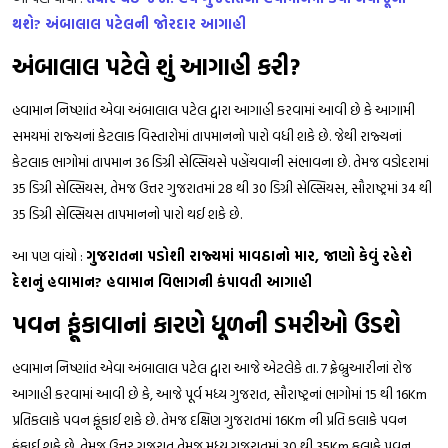
થશે? અંબાલાલ પટેલની જોરદાર આગાહી
અંબાલાલ પટેલે શું આગાહી કરી?
હવામાન નિષ્ણાંત એવા અંબાલાલ પટેલ દ્વારા આગાહી કરવામાં આવી છે કે આગામી
સમયમાં રાજ્યનાં કેટલાક વિસ્તારોમાં તાપમાનનો પારો વધી શકે છે. જેથી રાજ્યનાં
કેટલાક ભાગોમાં તાપમાન 36 ડિગ્રી સેલ્સિયસે પહોંચવાની સંભાવના છે. તેમજ વડોદરામાં
35 ડિગ્રી સેલ્સિયસ, તેમજ ઉત્તર ગુજરાતમાં 28 થી 30 ડિગ્રી સેલ્સિયસ, સૌરાષ્ટ્રમાં 34 થી
35 ડિગ્રી સેલ્સિયસ તાપમાનનો પારો થઈ શકે છે.
આ પણ વાંચો :
ગુજરાતના પડોશી રાજ્યમાં માવઠાનો માર, જાણો કેવું રહેશે
દેશનું હવામાન? હવામાન વિભાગની કંપાવતી આગાહી
પવન ફૂંકાવાનાં કારણે ધૂળની ડમરીઓ ઉડશે
હવામાન નિષ્ણાંત એવા અંબાલાલ પટેલ દ્વારા આજે એટલેકે તા. 7 ફ્રેબ્રુઆરીનાં રોજ
આગાહી કરવામાં આવી છે કે, આજે પૂર્વ મધ્ય ગુજરાત, સૌરાષ્ટ્રનાં ભાગોમાં 15 થી 16Km
પ્રતિકલાકે પવન ફૂંકાઈ શકે છે. તેમજ દક્ષિણ ગુજરાતમાં 16Km ની પ્રતિ કલાકે પવન
ફૂંકાઈ શકે છે. તેમજ ઉત્તર ગુજરાત તેમજ મધ્ય ગુજરાતમાં 30 થી 35Km કલાકે પવન