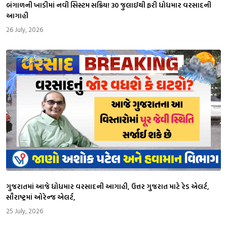
બંગાળની ખાડીમાં નવી સિસ્ટમ સક્રિય! 30 જુલાઈથી ફરી ધોધમાર વરસાદની
આગાહી
26 July, 2026
ગુજરાતમાં આજે ધોધમાર વરસાદની આગાહી, ઉત્તર ગુજરાત માટે રેડ એલર્ટ,
સૌરાષ્ટ્રમાં ઓરેન્જ એલર્ટ,
25 July, 2026