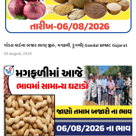
ગોંડલ યાર્ડના બજાર ભાવ| જીરું, મગફળી, ડુંગળી| Gondal APMC Gujarat
06 August, 2026