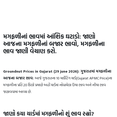
મગફળીનાં ભાવમાં આંશિક ઘટાડો: જાણો
આજના મગફળીનાં બજાર ભાવો, મગફળીના
ભાવ જાણી વેચાણ કરો.
Groundnut Prices in Gujarat (29 june 2026): ગુજરાતમાં મગફળીના
આજના બજાર ભાવ:
આજે ગુજરાતના 10 માર્કેટિંગ યાર્ડ(Gujarat APMC Price)ના
મગફળીના પ્રતિ 20 કિલો પ્રમાણે અહીં યાર્ડમાં નોંધાયેલા ઉંચા ભાવ અને નીચા ભાવ
જણાવવામાં આવ્યા છે.
જાણો કયા યાર્ડમાં મગફળીનો શું ભાવ રહ્યો?