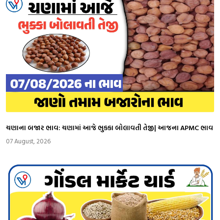
ચણાના બજાર ભાવ: ચણામાં આજે ભુકકા બોલાવતી તેજી| આજના APMC ભાવ
07 August, 2026