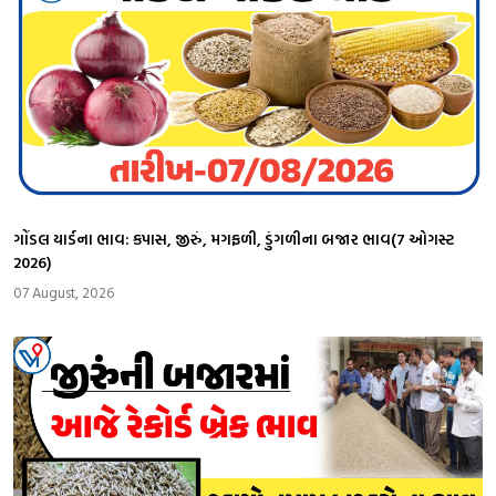
ગોંડલ યાર્ડના ભાવ: કપાસ, જીરું, મગફળી, ડુંગળીના બજાર ભાવ(7 ઓગસ્ટ
2026)
07 August, 2026