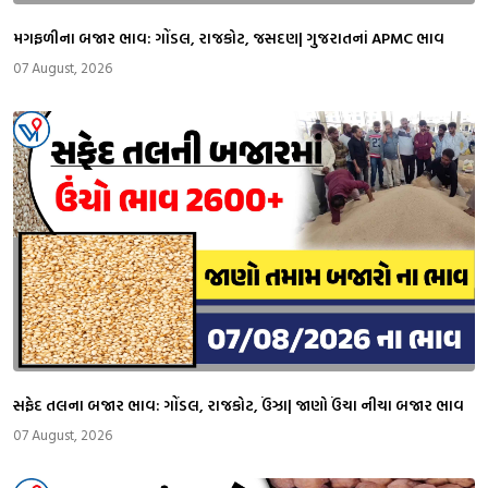
મગફળીના બજાર ભાવ: ગોંડલ, રાજકોટ, જસદણ| ગુજરાતનાં APMC ભાવ
07 August, 2026
સફેદ તલના બજાર ભાવ: ગોંડલ, રાજકોટ, ઉંઝા| જાણો ઉંચા નીચા બજાર ભાવ
07 August, 2026