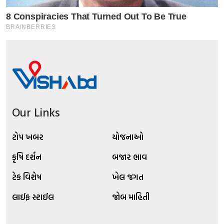
Our Links
ટોપ ખબર
યોજનાઓ
કૃષિ દર્શન
બજાર ભાવ
ટેક વિશેષ
ખેલ જગત
લાઈફ સ્ટાઈલ
જોબ માહિતી