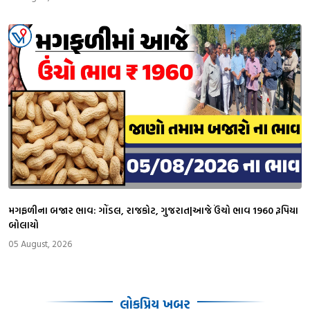
મગફળીના બજાર ભાવ: ગોંડલ, રાજકોટ, ગુજરાત|આજે ઉંચો ભાવ 1960 રૂપિયા
બોલાયો
05 August, 2026
લોકપ્રિય ખબર