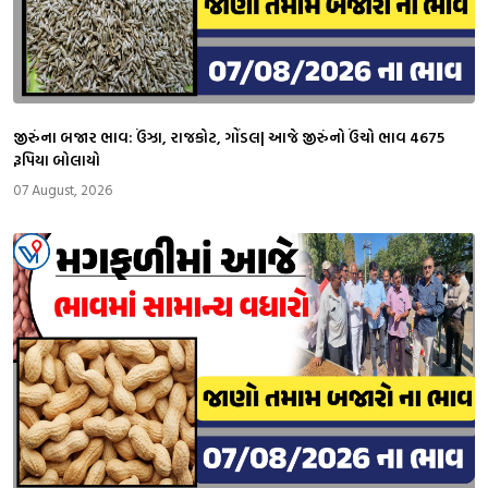
જીરુંના બજાર ભાવ: ઉંઝા, રાજકોટ, ગોંડલ| આજે જીરુંનો ઉંચો ભાવ 4675
રૂપિયા બોલાયો
07 August, 2026