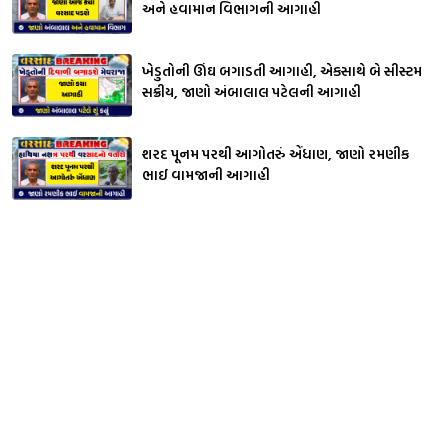
અને હવામાન વિભાગની આગાહી
ખેડુતોની ઊંઘ બગાડતી આગાહી, એકસાથે બે સીસ્ટમ
સક્રીય, જાણો અંબાલાલ પટેલની આગાહી
શરદ પૂનમ પરથી આગોતરું એંધાણ, જાણો રમણીક
ભાઈ વામજાની આગાહી