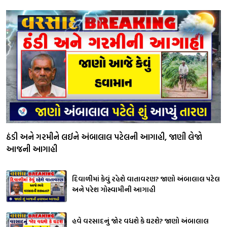
ઠંડી અને ગરમીને લઈને અંબાલાલ પટેલની આગાહી, જાણી લેજો
આજની આગાહી
દિવાળીમાં કેવું રહેશે વાતાવરણ? જાણો અંબાલાલ પટેલ
અને પરેશ ગોસ્વામીની આગાહી
હવે વરસાદનું જોર વધશે કે ઘટશે? જાણો અંબાલાલ