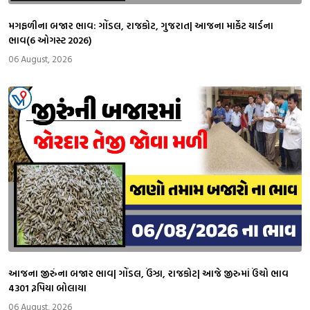
મગફળીના બજાર ભાવ: ગોંડલ, રાજકોટ, ગુજરાત| આજના માર્કેટ યાર્ડના
ભાવ(6 ઓગસ્ટ 2026)
06 August, 2026
આજના જીરુંના બજાર ભાવ| ગોંડલ, ઉંઝા, રાજકોટ| આજે જીરુમાં ઉંચો ભાવ
4301 રૂપિયા બોલાયા
06 August, 2026