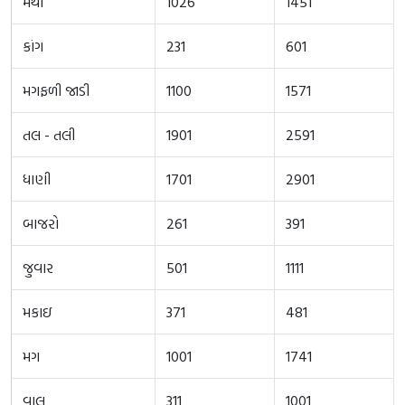
મેથી
1026
1451
કાંગ
231
601
મગફળી જાડી
1100
1571
તલ - તલી
1901
2591
ધાણી
1701
2901
બાજરો
261
391
જુવાર
501
1111
મકાઇ
371
481
મગ
1001
1741
વાલ
311
1001