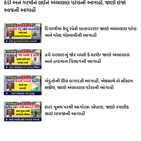
ઠંડી અને ગરમીને લઈને અંબાલાલ પટેલની આગાહી, જાણી લેજો
આજની આગાહી
દિવાળીમાં કેવું રહેશે વાતાવરણ? જાણો અંબાલાલ પટેલ
અને પરેશ ગોસ્વામીની આગાહી
હવે વરસાદનું જોર વધશે કે ઘટશે? જાણો અંબાલાલ
અને હવામાન વિભાગની આગાહી
ખેડુતોની ઊંઘ બગાડતી આગાહી, એકસાથે બે સીસ્ટમ
સક્રીય, જાણો અંબાલાલ પટેલની આગાહી
શરદ પૂનમ પરથી આગોતરું એંધાણ, જાણો રમણીક
ભાઈ વામજાની આગાહી