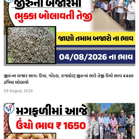
જીરુંના બજાર ભાવ: ઉંઝા, ગોંડલ, રાજકોટ| જીરુમાં ભારે તેજી ઉંચો ભાવ 4460
રૂપિયા બોલાયો
04 August, 2026