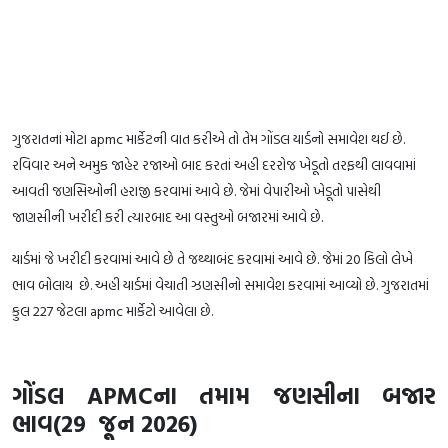
ગુજરાતનાં મોટા apmc માર્કેટની વાત કરીએ તો તેમ ગોંડલ યાર્ડનો સમાવેશ થઈ છે.
રવિવાર અને અમુક જાહેર રજાઓ બાદ કરતાં અહી દરરોજ ખેડૂતો તરફથી લાવવામાં
આવતી જણસિઓની હરાજી કરવામાં આવે છે. જેમાં વેપારીઓ ખેડૂતો પાસેથી
જાણસીની ખરીદી કરી ત્યારબાદ આ વસ્તુઓ બજારમાં આવે છે.
યાર્ડમાં જે ખરીદી કરવામાં આવે છે તે જથ્થાબંદ કરવામાં આવે છે. જેમાં 20 કિલો લેખે
ભાવ બોલાય છે. અહી યાર્ડમાં વેચાતી ઝણસીનો સમાવેશ કરવામાં આવ્યો છે. ગુજરાતમાં
કુલ 227 જેટલા apmc માર્કેટો આવેલા છે.
ગોંડલ APMCના તમામ જણસીના બજાર
ભાવ(29 જૂન 2026)