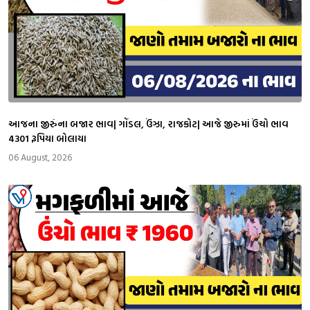
આજના જીરુંના બજાર ભાવ| ગોંડલ, ઉંઝા, રાજકોટ| આજે જીરુમાં ઉંચો ભાવ
4301 રૂપિયા બોલાયા
06 August, 2026