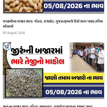
મગફળીના બજાર ભાવ: ગોંડલ, રાજકોટ, ગુજરાત|આજે ઉંચો ભાવ 1960 રૂપિયા
બોલાયો
05 August, 2026
જીરુંના બજાર ભાવ: ગોંડલ, જામનગર, રાજકોટ| આજના APMC ભાવ