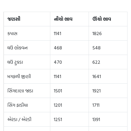
જણસી
નીચો ભાવ
ઊંચો ભાવ
કપાસ
1141
1826
ઘઉં લોકવન
468
548
ઘઉં ટુકડા
470
622
મગફળી જીણી
1141
1641
સિંગદાણા જાડા
1501
1921
સિંગ ફાડીયા
1201
1711
એરંડા / એરંડી
1251
1391