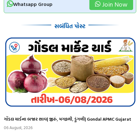
Join Now
Whatsapp Group
સબંધિત પોસ્ટ
ગોંડલ યાર્ડના બજાર ભાવ| જીરું, મગફળી, ડુંગળી| Gondal APMC Gujarat
06 August, 2026