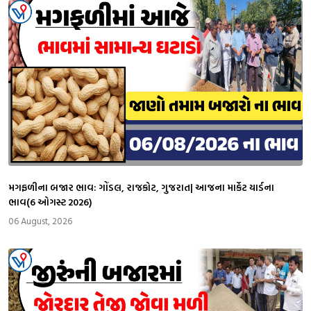
મગફળીના બજાર ભાવ: ગોંડલ, રાજકોટ, ગુજરાત| આજના માર્કેટ યાર્ડના
ભાવ(6 ઓગસ્ટ 2026)
06 August, 2026