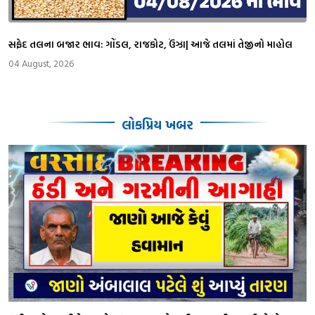
સફેદ તલના બજાર ભાવ: ગોંડલ, રાજકોટ, ઉંઝા| આજે તલમાં તેજીનો માહોલ
04 August, 2026
લોકપ્રિય ખબર