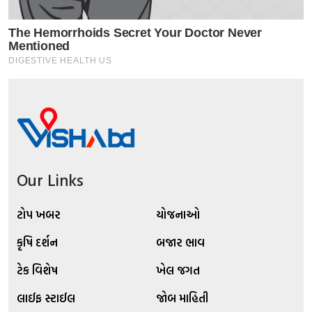
Our Links
ટોપ ખબર
યોજનાઓ
કૃષિ દર્શન
બજાર ભાવ
ટેક વિશેષ
ખેલ જગત
લાઈફ સ્ટાઈલ
જોબ માહિતી