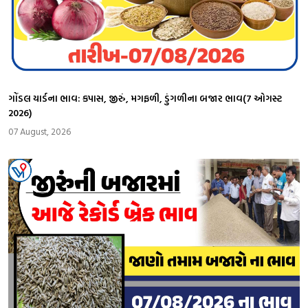
ગોંડલ યાર્ડના ભાવ: કપાસ, જીરું, મગફળી, ડુંગળીના બજાર ભાવ(7 ઓગસ્ટ
2026)
07 August, 2026