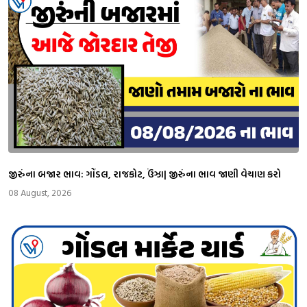
જીરુંના બજાર ભાવ: ગોંડલ, રાજકોટ, ઉંઝા| જીરુંના ભાવ જાણી વેચાણ કરો
08 August, 2026