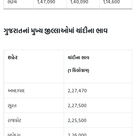
ભરૂચ
1,47,090
1,40,090
1,14,600
ગુજરાતનાં મુખ્ય જીલ્લાઓમાં ચાંદીના ભાવ
શહેર
ચાંદીના ભાવ
(1 કિલોગ્રામ)
અમદાવાદ
2,27,470
સુરત
2,27,500
રાજકોટ
2,25,500
વડોદરા
2,26,000