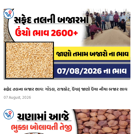
સફેદ તલના બજાર ભાવ: ગોંડલ, રાજકોટ, ઉંઝા| જાણો ઉંચા નીચા બજાર ભાવ
07 August, 2026