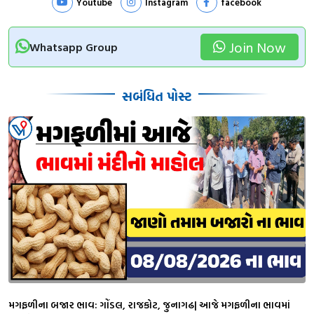
Youtube
Instagram
facebook
Join Now
Whatsapp Group
સબંધિત પોસ્ટ
મગફળીના બજાર ભાવ: ગોંડલ, રાજકોટ, જુનાગઢ| આજે મગફળીના ભાવમાં