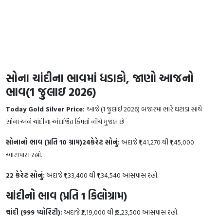
સોના ચાંદીના ભાવમાં ધડાકો, જાણો આજનો
ભાવ(1 જુલાઇ 2026)
Today Gold Silver Price:
આજે (1 જુલાઈ 2026) બજારમાં ભારે ઘટાડા સાથે
સોના અને ચાંદીના અંદાજિત કિંમતો નીચે મુજબ છે
સોનાનો ભાવ (પ્રતિ 10 ગ્રામ)24કેરેટ સોનું:
અંદાજે ₹1,41,270 થી ₹1,45,000
આસપાસ રહ્યો.
22 કેરેટ સોનું:
અંદાજે ₹1,33,400 થી ₹1,34,540 આસપાસ રહ્યો.
ચાંદીનો ભાવ (પ્રતિ 1 કિલોગ્રામ)
ચાંદી (999 પ્યોરિટી):
અંદાજે ₹2,19,000 થી ₹,2,23,500 આસપાસ રહ્યો.