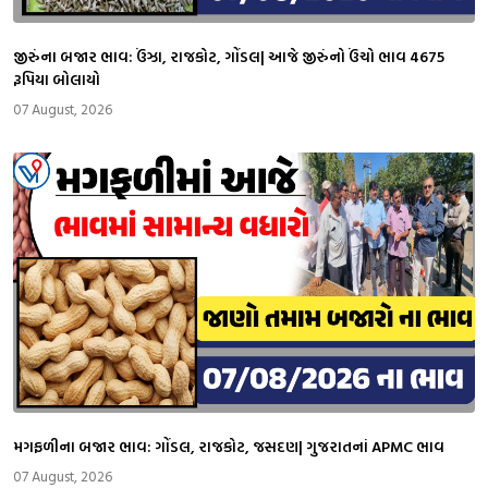
જીરુંના બજાર ભાવ: ઉંઝા, રાજકોટ, ગોંડલ| આજે જીરુંનો ઉંચો ભાવ 4675
રૂપિયા બોલાયો
07 August, 2026
મગફળીના બજાર ભાવ: ગોંડલ, રાજકોટ, જસદણ| ગુજરાતનાં APMC ભાવ
07 August, 2026