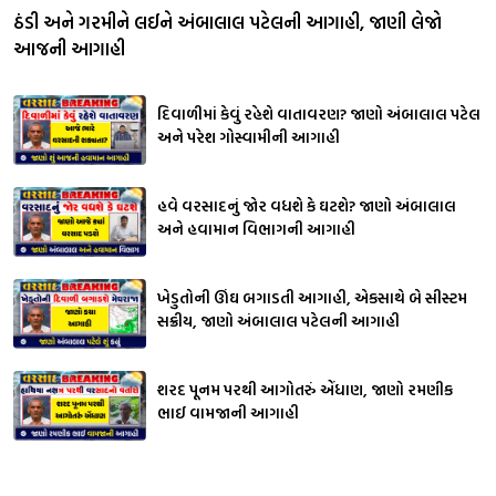
ઠંડી અને ગરમીને લઈને અંબાલાલ પટેલની આગાહી, જાણી લેજો
આજની આગાહી
દિવાળીમાં કેવું રહેશે વાતાવરણ? જાણો અંબાલાલ પટેલ
અને પરેશ ગોસ્વામીની આગાહી
હવે વરસાદનું જોર વધશે કે ઘટશે? જાણો અંબાલાલ
અને હવામાન વિભાગની આગાહી
ખેડુતોની ઊંઘ બગાડતી આગાહી, એકસાથે બે સીસ્ટમ
સક્રીય, જાણો અંબાલાલ પટેલની આગાહી
શરદ પૂનમ પરથી આગોતરું એંધાણ, જાણો રમણીક
ભાઈ વામજાની આગાહી