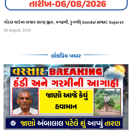
ગોંડલ યાર્ડના બજાર ભાવ| જીરું, મગફળી, ડુંગળી| Gondal APMC Gujarat
06 August, 2026
લોકપ્રિય ખબર