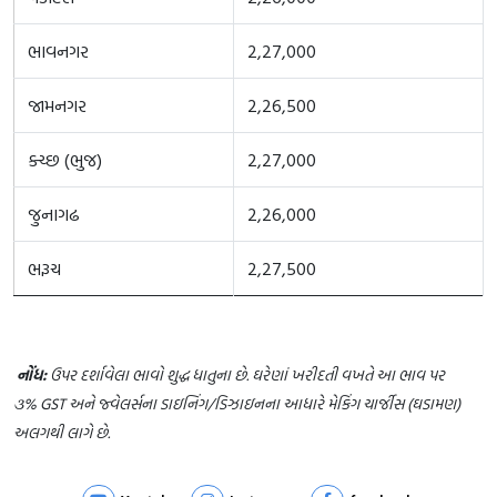
ભાવનગર
2,27,000
જામનગર
2,26,500
ક્ચ્છ (ભુજ)
2,27,000
જુનાગઢ
2,26,000
ભરૂચ
2,27,500
નોંધ:
ઉપર દર્શાવેલા ભાવો શુદ્ધ ધાતુના છે. ઘરેણાં ખરીદતી વખતે આ ભાવ પર
૩% GST અને જ્વેલર્સના ડાઇનિંગ/ડિઝાઇનના આધારે મેકિંગ ચાર્જીસ (ઘડામણ)
અલગથી લાગે છે.