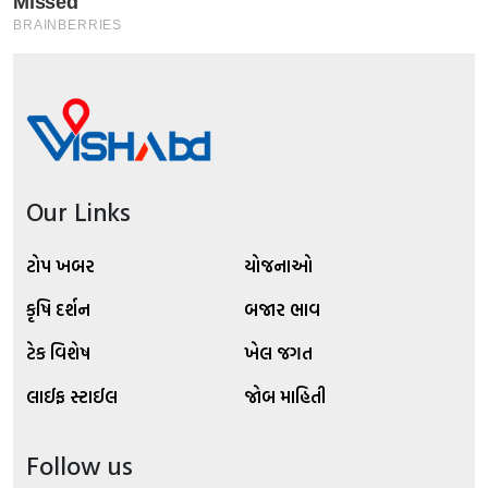
Our Links
ટોપ ખબર
યોજનાઓ
કૃષિ દર્શન
બજાર ભાવ
ટેક વિશેષ
ખેલ જગત
લાઈફ સ્ટાઈલ
જોબ માહિતી
Follow us