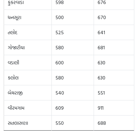
કુકરવાડા
598
676
ધનસૂરા
500
670
તલોદ
525
641
ગોજારીયા
580
681
વડાલી
600
630
કલોલ
580
630
બેચરાજી
540
551
વીરમગામ
609
911
સતલાસણા
550
688