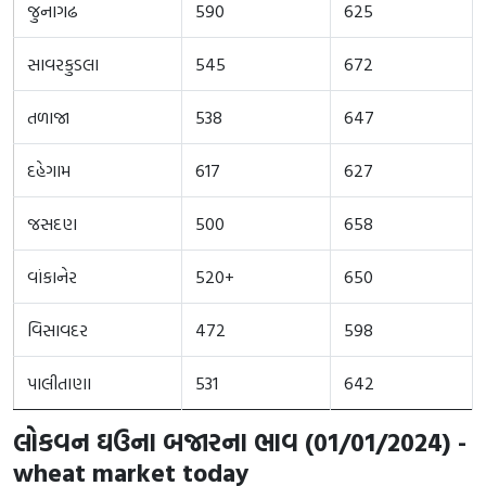
જુનાગઢ
590
625
સાવરકુડલા
545
672
તળાજા
538
647
દહેગામ
617
627
જસદણ
500
658
વાંકાનેર
520+
650
વિસાવદર
472
598
પાલીતાણા
531
642
લોકવન ઘઉના બજારના ભાવ (01/01/2024) -
wheat market today