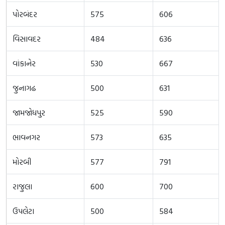
પોરબંદર
575
606
વિસાવદર
484
636
વાંકાનેર
530
667
જુનાગઢ
500
631
જામજોધપુર
525
590
ભાવનગર
573
635
મોરબી
577
791
રાજુલા
600
700
ઉપલેટા
500
584