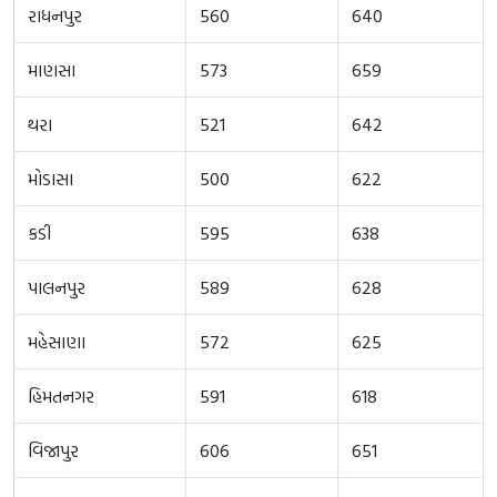
રાધનપુર
560
640
માણસા
573
659
થરા
521
642
મોડાસા
500
622
કડી
595
638
પાલનપુર
589
628
મહેસાણા
572
625
હિમતનગર
591
618
વિજાપુર
606
651