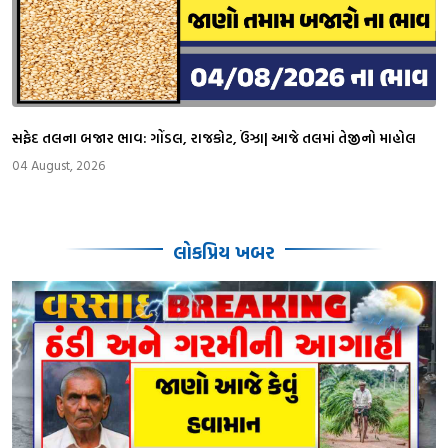
સફેદ તલના બજાર ભાવ: ગોંડલ, રાજકોટ, ઉંઝા| આજે તલમાં તેજીનો માહોલ
04 August, 2026
લોકપ્રિય ખબર