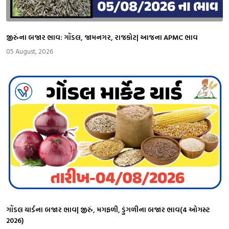
જીરુંના બજાર ભાવ: ગોંડલ, જામનગર, રાજકોટ| આજના APMC ભાવ
05 August, 2026
ગોંડલ યાર્ડના બજાર ભાવ| જીરું, મગફળી, ડુંગળીના બજાર ભાવ(4 ઓગસ્ટ
2026)