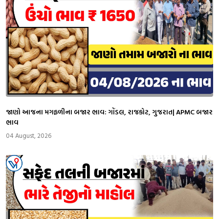
જાણો આજના મગફળીના બજાર ભાવ: ગોંડલ, રાજકોટ, ગુજરાત| APMC બજાર
ભાવ
04 August, 2026