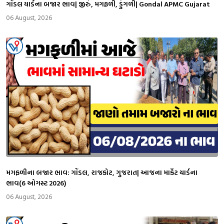
ગોંડલ યાર્ડના બજાર ભાવ| જીરું, મગફળી, ડુંગળી| Gondal APMC Gujarat
06 August, 2026
મગફળીના બજાર ભાવ: ગોંડલ, રાજકોટ, ગુજરાત| આજના માર્કેટ યાર્ડના
ભાવ(6 ઓગસ્ટ 2026)
06 August, 2026