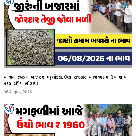
આજના જીરુંના બજાર ભાવ| ગોંડલ, ઉંઝા, રાજકોટ| આજે જીરુમાં ઉંચો ભાવ
4301 રૂપિયા બોલાયા
06 August, 2026