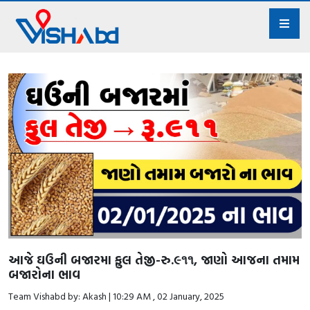
આજે ઘઉની બજારમા ફુલ તેજી-રુ.૯૧૧, જાણો આજના તમામ
બજારોના ભાવ
Team Vishabd by: Akash | 10:29 AM , 02 January, 2025