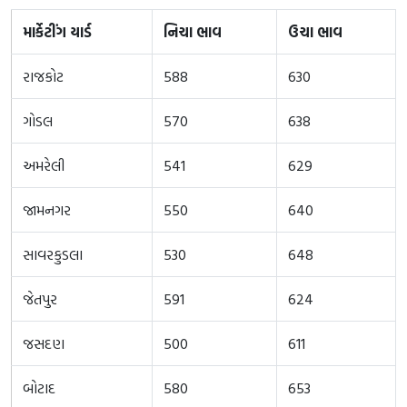
માર્કેટીંગ યાર્ડ
નિચા ભાવ
ઉચા ભાવ
રાજકોટ
588
630
ગોડલ
570
638
અમરેલી
541
629
જામનગર
550
640
સાવરકુડલા
530
648
જેતપુર
591
624
જસદણ
500
611
બોટાદ
580
653