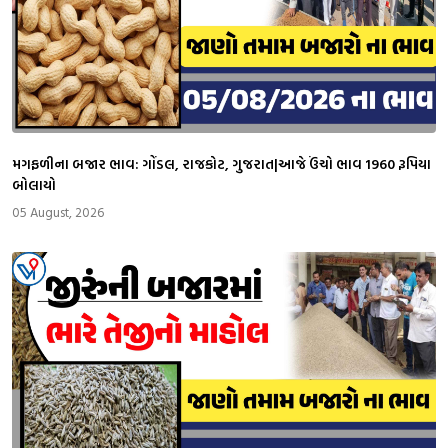
મગફળીના બજાર ભાવ: ગોંડલ, રાજકોટ, ગુજરાત|આજે ઉંચો ભાવ 1960 રૂપિયા
બોલાયો
05 August, 2026