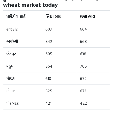
wheat market today
માર્કેટીંગ યાર્ડ
નિચા ભાવ
ઉચા ભાવ
રાજકોટ
603
664
અમરેલી
542
668
જેતપુર
605
638
મહુવા
564
706
ગોડલ
610
672
કોડીનાર
525
673
પોરબંદર
421
422