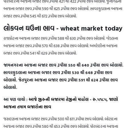
પોરબંદરના આજના બજાર ભાવ રૂપીયા 421 થી 422 રૂપીયા ભાવ બોલાયો. જુનાગઢના
આજના બજાર ભાવ રૂપીયા 590 થી 625 રૂપીયા ભાવ બોલાયો. સાવરકુડલાના આજના
બજાર ભાવ રૂપીયા 545 થી 672 રૂપીયા ભાવ બોલાયો.
લોકવન ઘઉના ભાવ - wheat market today
રાજકોટના આજના બજાર ભાવ રૂપીયા 588 થી 630 રૂપીયા ભાવ બોલાયો. ગોડલના
આજના બજાર ભાવ રૂપીયા 570 થી 638 રૂપીયા ભાવ બોલાયો. અમરેલીના આજના
બજાર ભાવ રૂપીયા 541 થી 629 રૂપીયા ભાવ બોલાયો.
જામનગરના આજના બજાર ભાવ રૂપીયા 550 થી 640 રૂપીયા ભાવ બોલાયો.
સાવરકુડલાના આજના બજાર ભાવ રૂપીયા 530 થી 648 રૂપીયા ભાવ
બોલાયો. જેતપુરના આજના બજાર ભાવ રૂપીયા 591 થી 624 રૂપીયા ભાવ
બોલાયો.
આ પણ વાચો :
આજે જીરુની બજારમા તેજીનો માહોલ - રુ.૫૧૮૫, જાણો
આજના તમામ બજારોના ભાવ
જસદણના આજના બજાર ભાવ રૂપીયા 500 થી 611 રૂપીયા ભાવ બોલાયો. બોટાદના
આજના બજાર ભાવ રૂપીયા 580 થી 653 રૂપીયા ભાવ બોલાયો. પોરબંદરના આજના