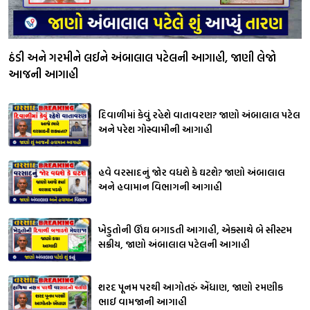
ઠંડી અને ગરમીને લઈને અંબાલાલ પટેલની આગાહી, જાણી લેજો
આજની આગાહી
દિવાળીમાં કેવું રહેશે વાતાવરણ? જાણો અંબાલાલ પટેલ
અને પરેશ ગોસ્વામીની આગાહી
હવે વરસાદનું જોર વધશે કે ઘટશે? જાણો અંબાલાલ
અને હવામાન વિભાગની આગાહી
ખેડુતોની ઊંઘ બગાડતી આગાહી, એકસાથે બે સીસ્ટમ
સક્રીય, જાણો અંબાલાલ પટેલની આગાહી
શરદ પૂનમ પરથી આગોતરું એંધાણ, જાણો રમણીક
ભાઈ વામજાની આગાહી