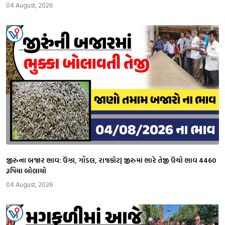
04 August, 2026
જીરુંના બજાર ભાવ: ઉંઝા, ગોંડલ, રાજકોટ| જીરુમાં ભારે તેજી ઉંચો ભાવ 4460
રૂપિયા બોલાયો
04 August, 2026