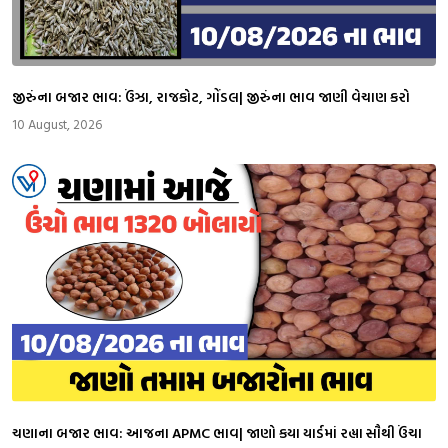
જીરુંના બજાર ભાવ: ઉંઝા, રાજકોટ, ગોંડલ| જીરુંના ભાવ જાણી વેચાણ કરો
10 August, 2026
ચણાના બજાર ભાવ: આજના APMC ભાવ| જાણો કયા યાર્ડમાં રહ્યા સૌથી ઉંચા