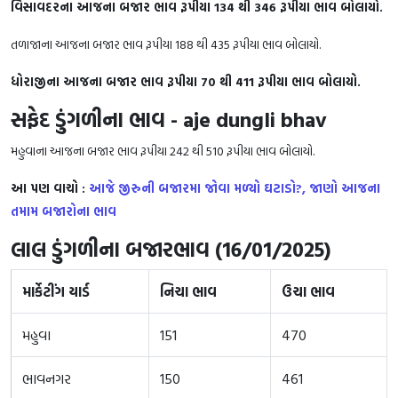
વિસાવદરના આજના બજાર ભાવ રૂપીયા 134 થી 346 રૂપીયા ભાવ બોલાયો.
તળાજાના આજના બજાર ભાવ રૂપીયા 188 થી 435 રૂપીયા ભાવ બોલાયો.
ધોરાજીના આજના બજાર ભાવ રૂપીયા 70 થી 411 રૂપીયા ભાવ બોલાયો.
સફેદ ડુંગળીના ભાવ - aje dungli bhav
મહુવાના આજના બજાર ભાવ રૂપીયા 242 થી 510 રૂપીયા ભાવ બોલાયો.
આ પણ વાચો :
આજે જીરુની બજારમા જોવા મળ્યો ઘટાડો?, જાણો આજના
તમામ બજારોના ભાવ
લાલ ડુંગળીના બજારભાવ (16/01/2025)
માર્કેટીંગ યાર્ડ
નિચા ભાવ
ઉચા ભાવ
મહુવા
151
470
ભાવનગર
150
461