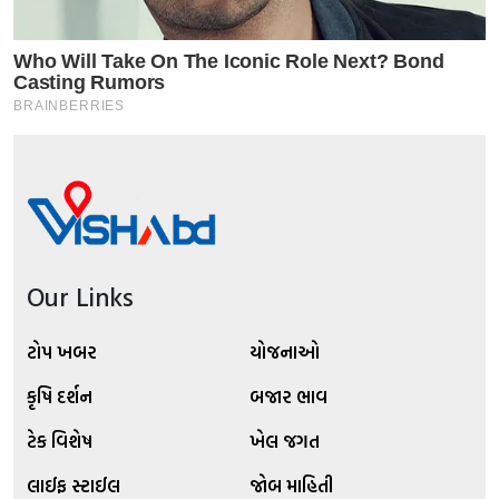
Our Links
ટોપ ખબર
યોજનાઓ
કૃષિ દર્શન
બજાર ભાવ
ટેક વિશેષ
ખેલ જગત
લાઈફ સ્ટાઈલ
જોબ માહિતી