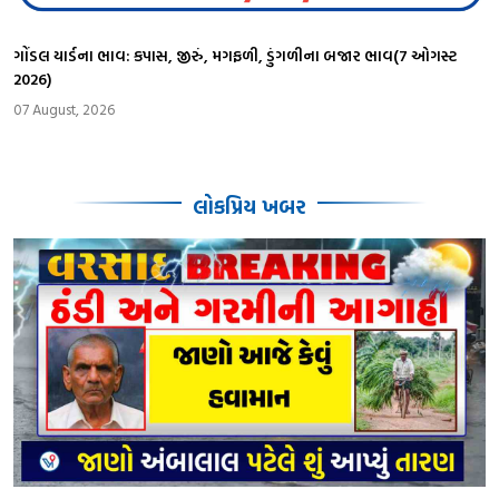
ગોંડલ યાર્ડના ભાવ: કપાસ, જીરું, મગફળી, ડુંગળીના બજાર ભાવ(7 ઓગસ્ટ
2026)
07 August, 2026
લોકપ્રિય ખબર