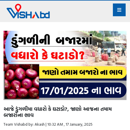
આજે ડુંગળીમા વધારો કે ઘટાડો?, જાણો આજના તમામ
બજારોના ભાવ
Team Vishabd by: Akash | 10:32 AM , 17 January, 2025