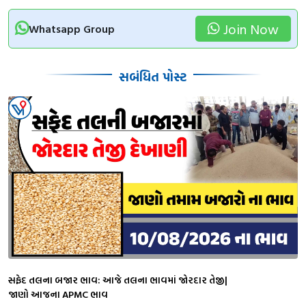
Join Now
Whatsapp Group
સબંધિત પોસ્ટ
સફેદ તલના બજાર ભાવ: આજે તલના ભાવમાં જોરદાર તેજી|
જાણો આજના APMC ભાવ