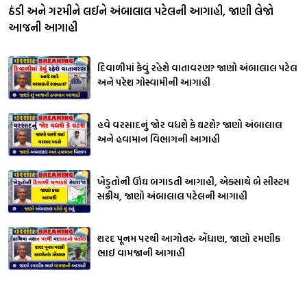
ઠંડી અને ગરમીને લઈને અંબાલાલ પટેલની આગાહી, જાણી લેજો
આજની આગાહી
દિવાળીમાં કેવું રહેશે વાતાવરણ? જાણો અંબાલાલ પટેલ
અને પરેશ ગોસ્વામીની આગાહી
હવે વરસાદનું જોર વધશે કે ઘટશે? જાણો અંબાલાલ
અને હવામાન વિભાગની આગાહી
ખેડુતોની ઊંઘ બગાડતી આગાહી, એકસાથે બે સીસ્ટમ
સક્રીય, જાણો અંબાલાલ પટેલની આગાહી
શરદ પૂનમ પરથી આગોતરું એંધાણ, જાણો રમણીક
ભાઈ વામજાની આગાહી