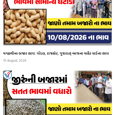
મગફળીના બજાર ભાવ: ગોંડલ, રાજકોટ, ગુજરાત| આજના માર્કેટ યાર્ડના ભાવ
10 August, 2026