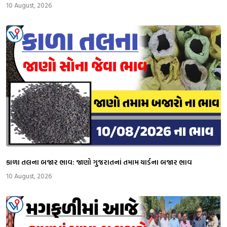
10 August, 2026
કાળા તલના બજાર ભાવ: જાણો ગુજરાતનાં તમામ યાર્ડના બજાર ભાવ
10 August, 2026