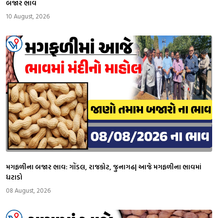
બજાર ભાવ
10 August, 2026
મગફળીના બજાર ભાવ: ગોંડલ, રાજકોટ, જુનાગઢ| આજે મગફળીના ભાવમાં
ધટાડો
08 August, 2026