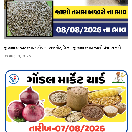
જીરુંના બજાર ભાવ: ગોંડલ, રાજકોટ, ઉંઝા| જીરુંના ભાવ જાણી વેચાણ કરો
08 August, 2026