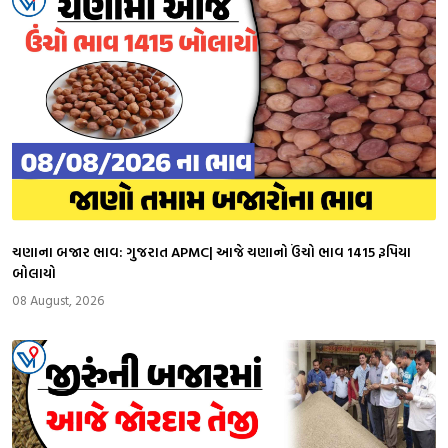
ચણાના બજાર ભાવ: ગુજરાત APMC| આજે ચણાનો ઉંચો ભાવ 1415 રૂપિયા
બોલાયો
08 August, 2026