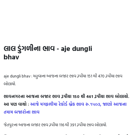
લાલ ડુંગળીના ભાવ - aje dungli
bha
aje dungli bhav : મહુવાના આજના બજાર ભાવ રૂપીયા 151 થી 470 રૂપીયા ભાવ
બોલાયો.
ભાવનગરના આજના બજાર ભાવ રૂપીયા 150 થી 461 રૂપીયા ભાવ બોલાયો.
આ પણ વાચો :
આજે મગફળીમા રેકોર્ડ બ્રેક ભાવ રુ.૧૫૦૩, જાણો આજના
તમામ બજારોના ભાવ
જેતપુરના આજના બજાર ભાવ રૂપીયા 116 થી 391 રૂપીયા ભાવ બોલાયો.