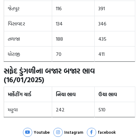
જેતપુર
116
391
વિસાવદર
134
346
તળાજા
188
435
ધોરાજી
70
411
સફેદ ડુંગળીના બજાર બજાર ભાવ
(16/01/2025)
માર્કેટીંગ યાર્ડ
નિચા ભાવ
ઉચા ભાવ
મહુવા
242
510
Youtube
Instagram
facebook