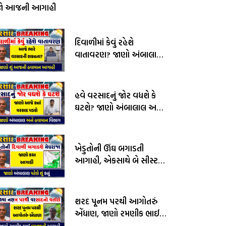
જો આજની આગાહી
દિવાળીમાં કેવું રહેશે
વાતાવરણ? જાણો અંબાલાલ
પટેલ અને પરેશ ગોસ્વામીની
આગાહી
હવે વરસાદનું જોર વધશે કે
ઘટશે? જાણો અંબાલાલ અને
હવામાન વિભાગની આગાહી
ખેડુતોની ઊંઘ બગાડતી
આગાહી, એકસાથે બે સીસ્ટમ
સક્રીય, જાણો અંબાલાલ
પટેલની આગાહી
શરદ પૂનમ પરથી આગોતરું
એંધાણ, જાણો રમણીક ભાઈ
વામજાની આગાહી