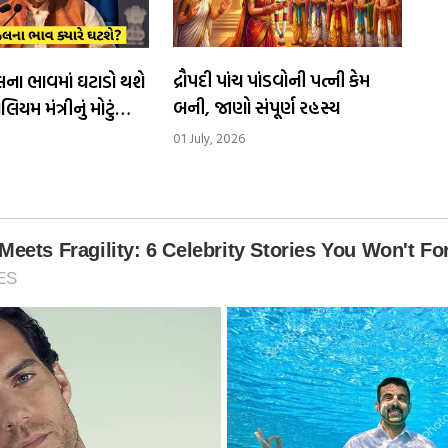
દ્રૌપદી પાંચ પાંડવોની પત્ની કેમ
લના ભાવમાં ઘટાડો થશે
બની, જાણો સંપૂર્ણ રહસ્ય
ોલિયમ મંત્રીનું મોટું
01 July, 2026