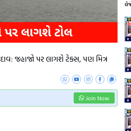
લે
 દાવ: જહાજો પર લાગશે ટેક્સ, પણ મિત્ર
Join Now