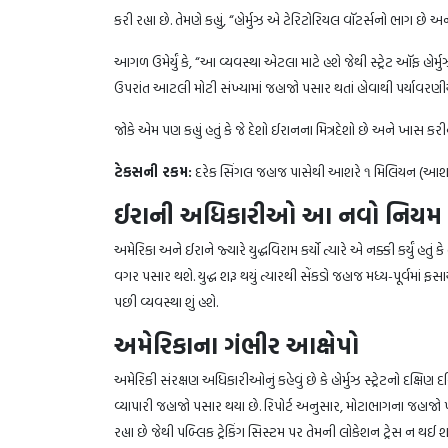
કરી રહ્યા છે. તેમણે કહ્યું, “હોર્મુઝ એ ટેરિટોરિયલ વૉટર્સનો ભાગ છે
આગળ ઉમેર્યું કે, “આ વ્યવસ્થા એટલા માટે હશે જેથી સ્ટ્રેટ ઑફ હોર્
ઉપરાંત આટલી મોટી સંખ્યામાં જહાજો પસાર થતાં હોવાથી પર્યાવરણ
જોકે એમ પણ કહ્યું હતું કે જે દેશો ઈરાનના મિત્રદેશો છે અને ખાસ ક
ટેકસની રકમ:
દરેક સિંગલ જહાજ પાસેથી આશરે ૧ મિલિયન (આશરે 
ઈરાની અધિકારીઓ આ નવો નિયમ કર
અમેરિકા અને ઈરાને જ્યારે યુદ્ધવિરામ કર્યો ત્યારે એ નક્કી કર્યું હ
વગર પસાર થશે. યુદ્ધ શરૂ થયું ત્યારથી સેંકડો જહાજ મધ્ય-પૂર્વમાં ફ
પછી વ્યવસ્થા શું હશે.
અમેરિકાના ગંભીર આક્ષેપો
અમેરિકી સંરક્ષણ અધિકારીઓનું કહેવું છે કે હોર્મુઝ સ્ટ્રેટનો દક્ષિણ
વ્યાપારી જહાજો પસાર થયા છે. રિપોર્ટ અનુસાર, મોટાભાગના જહાજો 
રહ્યા છે જેથી પબ્લિક ટ્રેકિંગ સિસ્ટમ પર તેમની લોકેશન ટ્રેસ ન થઈ