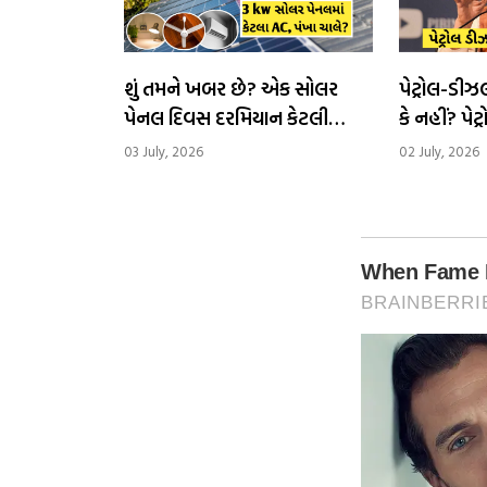
શું તમને ખબર છે? એક સોલર
પેટ્રોલ-ડીઝ
પેનલ દિવસ દરમિયાન કેટલી
કે નહીં? પેટ્ર
વીજળી ઉત્પન્ન કરે છે
નિવેદન
03 July, 2026
02 July, 2026