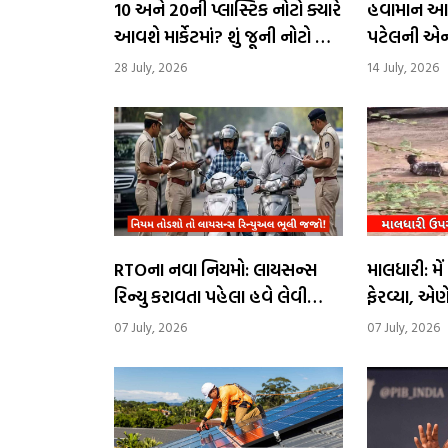
₹10 અને ₹20ની પ્લાસ્ટિક નોટો ક્યારે
​હવામાન આ
આવશે માર્કેટમાં? શું જૂની નોટો બંધ
પટેલની એન્ટ્ર
થશે?
એમણે ?
28 July, 2026
14 July, 2026
RTOના નવા નિયમો: લાયસન્સ
માલધારી: મ
રિન્યુ કરાવતા પહેલા હવે લેવી
ફેરવ્યા, એણ
પડશે ખાસ ટ્રેનિંગ
07 July, 2026
07 July, 2026