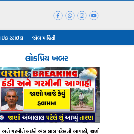
ાઈફ સ્ટાઈલ
જોબ માહિતી
લોકપ્રિય ખબર
ડી અને ગરમીને લઈને અંબાલાલ પટેલની આગાહી, જાણી