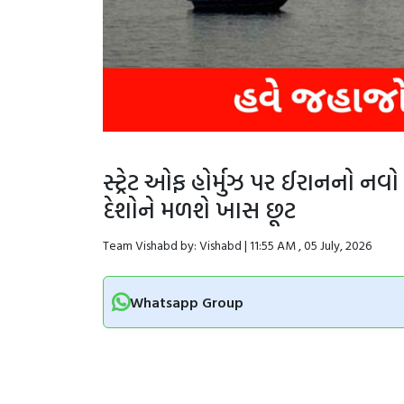
સ્ટ્રેટ ઓફ હોર્મુઝ પર ઈરાનનો નવો
દેશોને મળશે ખાસ છૂટ
Team Vishabd by: Vishabd | 11:55 AM , 05 July, 2026
Whatsapp Group