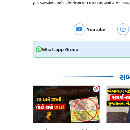
દ્વારા જહાજોનો સંપર્ક કરીને તેમના પર દબાણ લાવવાનો અને ડરાવવાનો
Youtube
Whatsapp Group
સબં