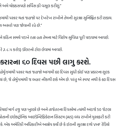
 અને અમે ચોક્કસપણે સર્વિસ ફી વસૂલ કરીશું.”
મુઝમાંથી પસાર થતાં જહાજો પર દેખરેખ રાખીને તેમની સુરક્ષા સુનિશ્ચિત કરી શકાય.
ીય અસરો પણ જોવાની રહે છે.”
રીને કઠિન સમયે પડખે રહ્યા હતા તેમના માટે વિશેષ સુવિધા પૂરી પાડવામાં આવશે.
રૂ. ૮.૫ કરોડ) ડૉલરનો ટોલ લેવામાં આવશે.
ારના ૬૦ દિવસ પછી લાગુ કરશે.
તું કે હોર્મુઝમાંથી પસાર થતાં જહાજો આગામી 60 દિવસ સુધી કોઈ પણ પ્રકારના શુલ્ક
સાયાં છે, જે હોર્મુઝમાંથી જ બહાર નીકળી શકે એમ છે. પરંતુ એ સ્પષ્ટ નથી કે 60 દિવસ
 દરિયાઈ માર્ગ હજુ પણ ખુલ્લો છે અને તાજેતરના દિવસોમાં ત્યાંથી અંદાજે 50 જેટલા
પોતાની ઇલેક્ટ્રોનિક આઇડેન્ટિફિકેશન સિસ્ટમ (AIS) બંધ રાખીને મુસાફરી કરી
 શકે. એક અમેરિકી અધિકારીએ આક્ષેપ કર્યો છે કે ઈરાની સુરક્ષા દળો VHF રેડિયો