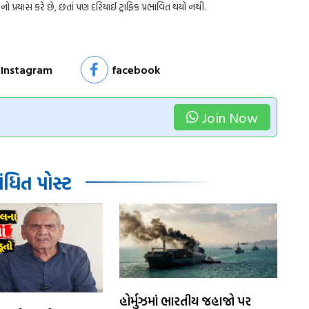
 પ્રયાસ કરે છે, છતાં પણ દરિયાઈ ટ્રાફિક પ્રભાવિત થયો નથી.
Instagram
facebook
Join Now
ધિત પોસ્ટ
​હોર્મુઝમાં ભારતીય જહાજો પર