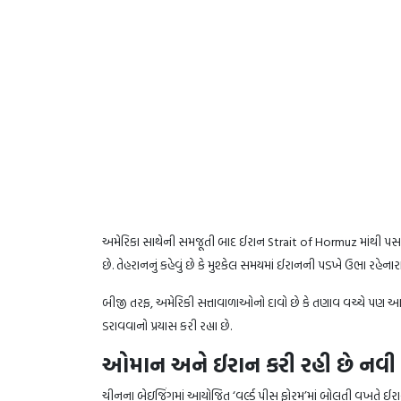
અમેરિકા સાથેની સમજૂતી બાદ ઈરાન Strait of Hormuz માંથી પસાર 
છે. તેહરાનનું કહેવું છે કે મુશ્કેલ સમયમાં ઈરાનની પડખે ઉભા રહેનાર
બીજી તરફ, અમેરિકી સત્તાવાળાઓનો દાવો છે કે તણાવ વચ્ચે પણ આ મ
ડરાવવાનો પ્રયાસ કરી રહ્યા છે.
ઓમાન અને ઈરાન કરી રહી છે નવી વ
ચીનના બેઇજિંગમાં આયોજિત ‘વર્લ્ડ પીસ ફોરમ’માં બોલતી વખતે ઈરાનન