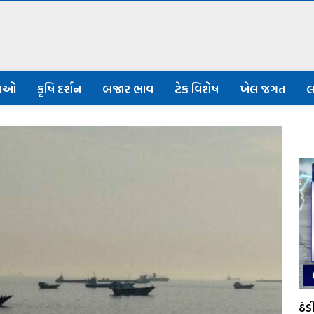
નાઓ
કૃષિ દર્શન
બજાર ભાવ
ટેક વિશેષ
ખેલ જગત
લ
ઠં