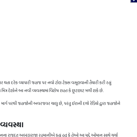
થતા દરેક વ્યાપારી જહાજ પર નવો ટોલ ટેક્સ વસૂલવાની તૈયારી કરી રહ્યું
ા મિત્ર દેશોને આ નવી વ્યવસ્થામાં વિશેષ રાહત કે છૂટછાટ મળી શકે છે.
ાર્ગ પરથી જહાજોની અવરજવર ચાલુ છે, પરંતુ ઈરાની દળો રેડિયો દ્વારા જહાજોને
્યવસ્થા
ા રાજદૂત અબ્દુલરાજા રહમાનીએ કહ્યું હતું કે તેઓ આ મુદ્દે ઓમાન સાથે ચર્ચા