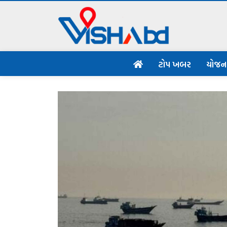
ટોપ ખબર
યોજ