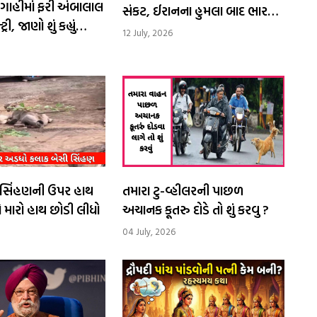
ગાહીમાં ફરી અંબાલાલ
સંકટ, ઈરાનના હુમલા બાદ ભારતનું
ી, જાણો શું કહ્યું
કડક વલણ
12 July, 2026
ેં સિંહણની ઉપર હાથ
તમારા ટુ-વ્હીલરની પાછળ
ે મારો હાથ છોડી લીધો
અચાનક કૂતરુ દોડે તો શું કરવુ ?
04 July, 2026