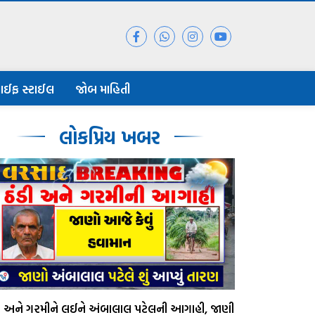
ાઈફ સ્ટાઈલ
જોબ માહિતી
લોકપ્રિય ખબર
ડી અને ગરમીને લઈને અંબાલાલ પટેલની આગાહી, જાણી