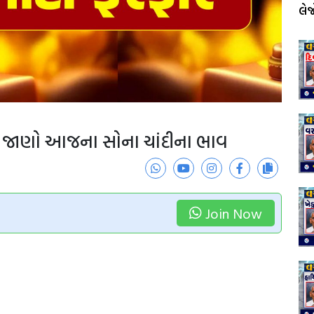
લે
ર, જાણો આજના સોના ચાંદીના ભાવ
Join Now