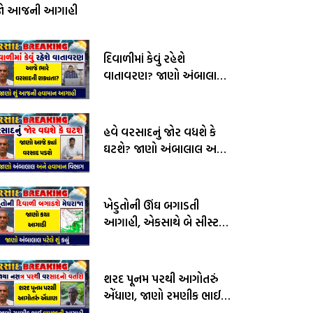
જો આજની આગાહી
દિવાળીમાં કેવું રહેશે
વાતાવરણ? જાણો અંબાલાલ
પટેલ અને પરેશ ગોસ્વામીની
આગાહી
હવે વરસાદનું જોર વધશે કે
ઘટશે? જાણો અંબાલાલ અને
હવામાન વિભાગની આગાહી
ખેડુતોની ઊંઘ બગાડતી
આગાહી, એકસાથે બે સીસ્ટમ
સક્રીય, જાણો અંબાલાલ
પટેલની આગાહી
શરદ પૂનમ પરથી આગોતરું
એંધાણ, જાણો રમણીક ભાઈ
વામજાની આગાહી