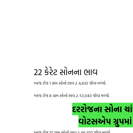
22 કેરેટ સોનના ભાવ
આજ રોજ 1 ગ્રામ સોનો ભાવ રૂ. 6,630 જોવા મળ્યો.
આજ રોજ 8 ગ્રામ સોનો ભાવ રૂ. 53,040 જોવા મળ્યો.
દરરોજના સોના ચા
વોટસએપ ગ્રુપમાં
આજ રોજ 10 ગ્રામ સોનો ભાવ રૂ. 66,300 જોવા મળ્યો.