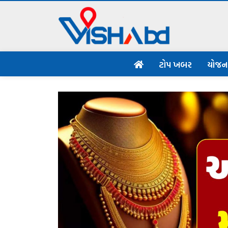
ટોપ ખબર
યોજ