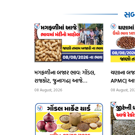
સબં
મગફળીના બજાર ભાવ: ગોંડલ,
ચણાના બજા
રાજકોટ, જુનાગઢ| આજે
APMC| આજે
મગફળીના ભાવમાં ધટાડો
1415 રૂપિય
08 August, 2026
08 August, 20