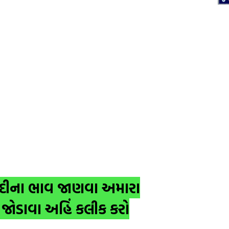
ંદીના ભાવ જાણવા અમારા
 જોડાવા અહિં કલીક કરો