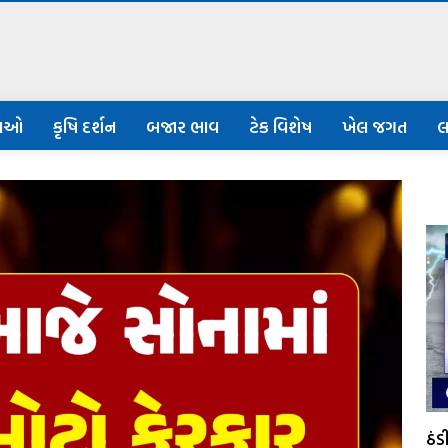
નાઓ
કૃષિ દર્શન
બજાર ભાવ
ટેક વિશેષ
ખેલ જગત
લ
ઠં