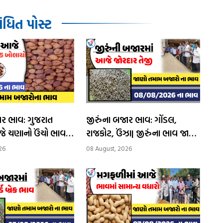
ધિત પોસ્ટ
ર ભાવ: ગુજરાત
જીરુંના બજાર ભાવ: ગોંડલ,
 ચણાનો ઉંચો ભાવ
રાજકોટ, ઉંઝા| જીરુંના ભાવ જાણી
ા બોલાયો
વેચાણ કરો
26
08 August, 2026