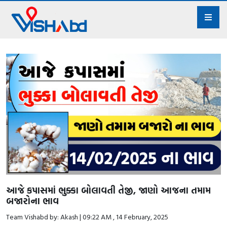
આજે કપાસમાં ભુક્કા બોલાવતી તેજી, જાણો આજના તમામ
બજારોના ભાવ
Team Vishabd by: Akash | 09:22 AM , 14 February, 2025