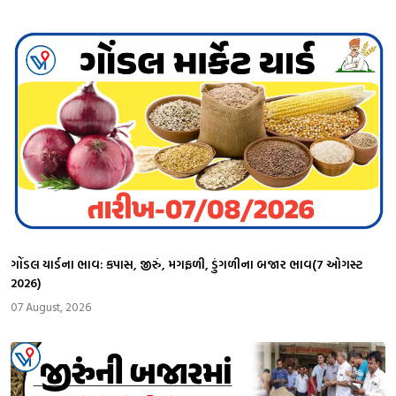
ગોંડલ યાર્ડના ભાવ: કપાસ, જીરું, મગફળી, ડુંગળીના બજાર ભાવ(7 ઓગસ્ટ
2026)
07 August, 2026