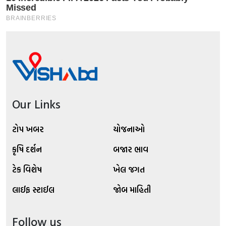
Our Links
ટોપ ખબર
યોજનાઓ
કૃષિ દર્શન
બજાર ભાવ
ટેક વિશેષ
ખેલ જગત
લાઈફ સ્ટાઈલ
જોબ માહિતી
Follow us