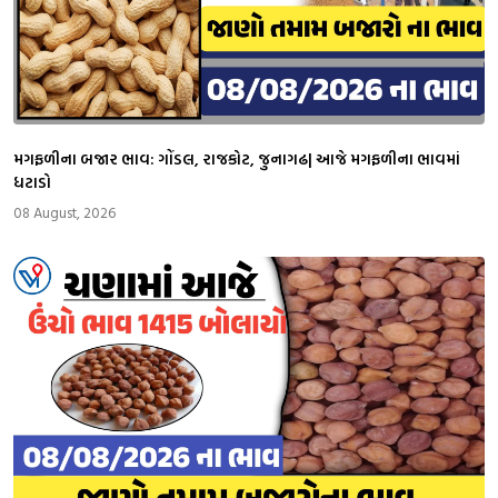
મગફળીના બજાર ભાવ: ગોંડલ, રાજકોટ, જુનાગઢ| આજે મગફળીના ભાવમાં
ધટાડો
08 August, 2026