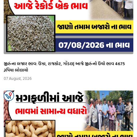
જીરુંના બજાર ભાવ: ઉંઝા, રાજકોટ, ગોંડલ| આજે જીરુંનો ઉંચો ભાવ 4675
રૂપિયા બોલાયો
07 August, 2026