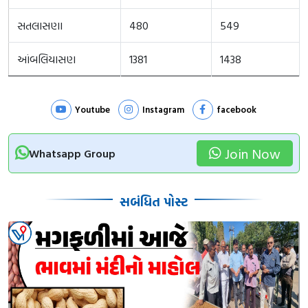
સતલાસણા
480
549
આંબલિયાસણ
1381
1438
Youtube
Instagram
facebook
Join Now
Whatsapp Group
સબંધિત પોસ્ટ