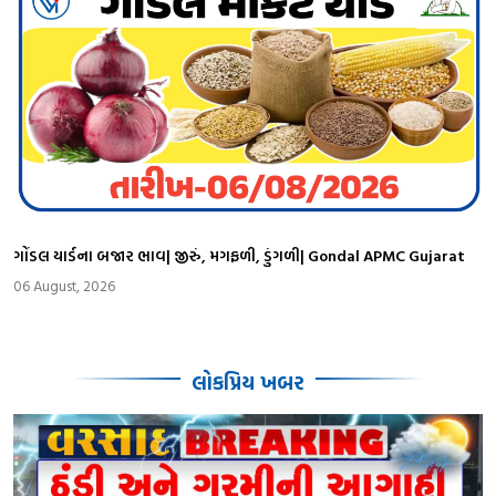
ગોંડલ યાર્ડના બજાર ભાવ| જીરું, મગફળી, ડુંગળી| Gondal APMC Gujarat
06 August, 2026
લોકપ્રિય ખબર