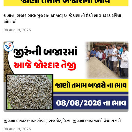
ચણાના બજાર ભાવ: ગુજરાત APMC| આજે ચણાનો ઉંચો ભાવ 1415 રૂપિયા
બોલાયો
08 August, 2026
જીરુંના બજાર ભાવ: ગોંડલ, રાજકોટ, ઉંઝા| જીરુંના ભાવ જાણી વેચાણ કરો
08 August, 2026