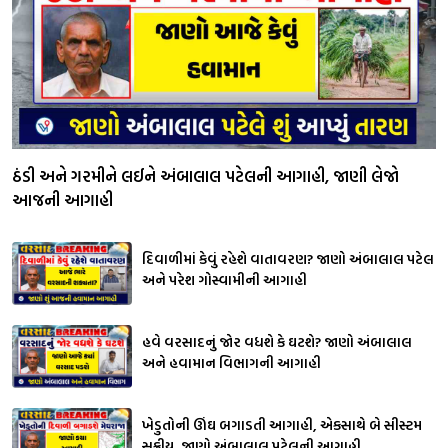
ઠંડી અને ગરમીને લઈને અંબાલાલ પટેલની આગાહી, જાણી લેજો
આજની આગાહી
દિવાળીમાં કેવું રહેશે વાતાવરણ? જાણો અંબાલાલ પટેલ
અને પરેશ ગોસ્વામીની આગાહી
હવે વરસાદનું જોર વધશે કે ઘટશે? જાણો અંબાલાલ
અને હવામાન વિભાગની આગાહી
ખેડુતોની ઊંઘ બગાડતી આગાહી, એકસાથે બે સીસ્ટમ
સક્રીય, જાણો અંબાલાલ પટેલની આગાહી