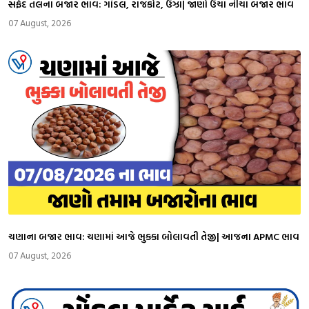
સફેદ તલના બજાર ભાવ: ગોંડલ, રાજકોટ, ઉંઝા| જાણો ઉંચા નીચા બજાર ભાવ
07 August, 2026
ચણાના બજાર ભાવ: ચણામાં આજે ભુકકા બોલાવતી તેજી| આજના APMC ભાવ
07 August, 2026