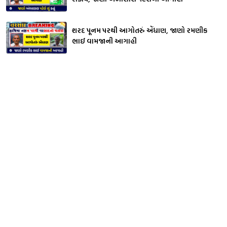
શરદ પૂનમ પરથી આગોતરું એંધાણ, જાણો રમણીક
ભાઈ વામજાની આગાહી