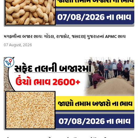
મગફળીના બજાર ભાવ: ગોંડલ, રાજકોટ, જસદણ| ગુજરાતનાં APMC ભાવ
07 August, 2026