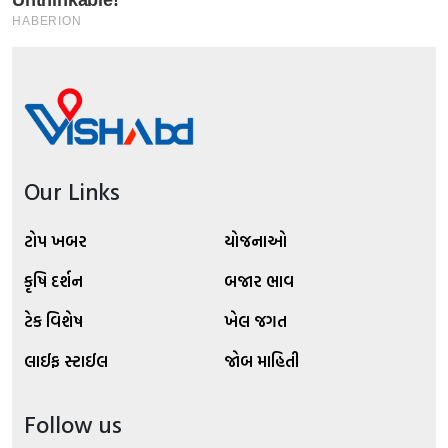
Our Links
ટોપ ખબર
યોજનાઓ
કૃષિ દર્શન
બજાર ભાવ
ટેક વિશેષ
ખેલ જગત
લાઈફ સ્ટાઈલ
જોબ માહિતી
Follow us