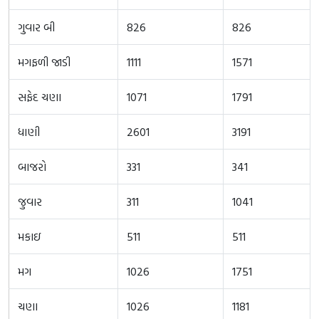
ગુવાર બી
826
826
મગફળી જાડી
1111
1571
સફેદ ચણા
1071
1791
ધાણી
2601
3191
બાજરો
331
341
જુવાર
311
1041
મકાઇ
511
511
મગ
1026
1751
ચણા
1026
1181