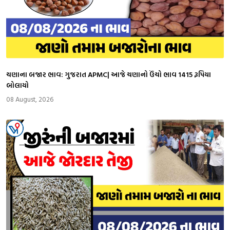
ચણાના બજાર ભાવ: ગુજરાત APMC| આજે ચણાનો ઉંચો ભાવ 1415 રૂપિયા
બોલાયો
08 August, 2026