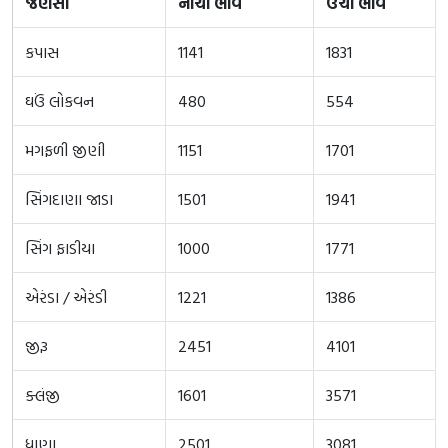
જણસી
નીચો ભાવ
ઉચો ભાવ
કપાસ
1141
1831
ઘઉં લોકવન
480
554
મગફળી જીણી
1151
1701
સિંગદાણા જાડા
1501
1941
સિંગ ફાડીયા
1000
1771
એરંડા / એરંડી
1221
1386
જીરૂ
2451
4101
ક્લંજી
1601
3571
ધાણા
2501
3081