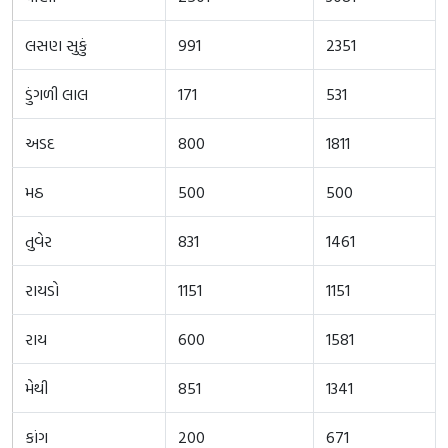
લસણ સુકું
991
2351
ડુંગળી લાલ
171
531
અડદ
800
1811
મઠ
500
500
તુવેર
831
1461
રાયડો
1151
1151
રાય
600
1581
મેથી
851
1341
કાંગ
200
671