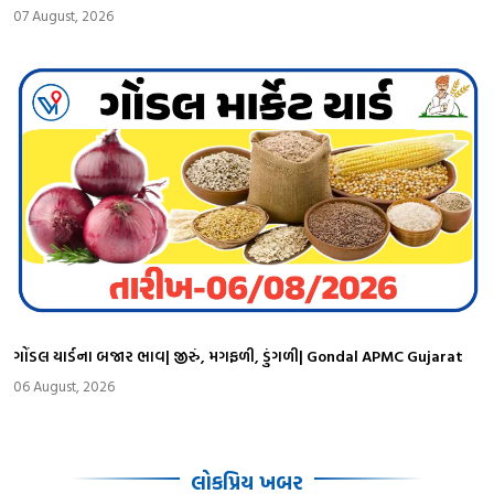
07 August, 2026
ગોંડલ યાર્ડના બજાર ભાવ| જીરું, મગફળી, ડુંગળી| Gondal APMC Gujarat
06 August, 2026
લોકપ્રિય ખબર