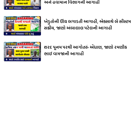
અને હવામાન વિભાગની આગાહી
ખેડુતોની ઊંઘ બગાડતી આગાહી, એકસાથે બે સીસ્ટમ
સક્રીય, જાણો અંબાલાલ પટેલની આગાહી
શરદ પૂનમ પરથી આગોતરું એંધાણ, જાણો રમણીક
ભાઈ વામજાની આગાહી