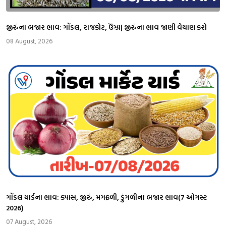
જીરુંના બજાર ભાવ: ગોંડલ, રાજકોટ, ઉંઝા| જીરુંના ભાવ જાણી વેચાણ કરો
08 August, 2026
ગોંડલ યાર્ડના ભાવ: કપાસ, જીરું, મગફળી, ડુંગળીના બજાર ભાવ(7 ઓગસ્ટ
2026)
07 August, 2026