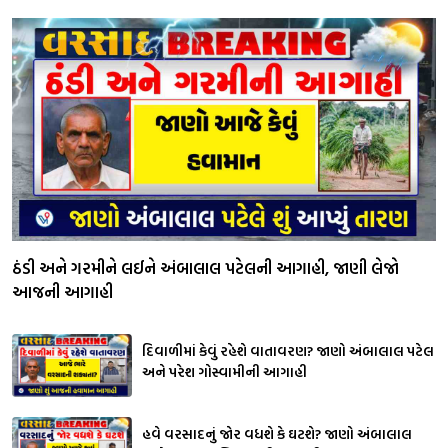
ઠંડી અને ગરમીને લઈને અંબાલાલ પટેલની આગાહી, જાણી લેજો
આજની આગાહી
દિવાળીમાં કેવું રહેશે વાતાવરણ? જાણો અંબાલાલ પટેલ
અને પરેશ ગોસ્વામીની આગાહી
હવે વરસાદનું જોર વધશે કે ઘટશે? જાણો અંબાલાલ