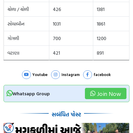
ચોળા / ચોળી
426
1381
સોયાબીન
1031
1861
ગોગળી
700
1200
વટાણા
421
891
Youtube
Instagram
facebook
Join Now
Whatsapp Group
સબંધિત પોસ્ટ