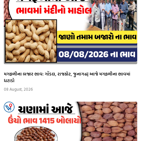
મગફળીના બજાર ભાવ: ગોંડલ, રાજકોટ, જુનાગઢ| આજે મગફળીના ભાવમાં
ધટાડો
08 August, 2026