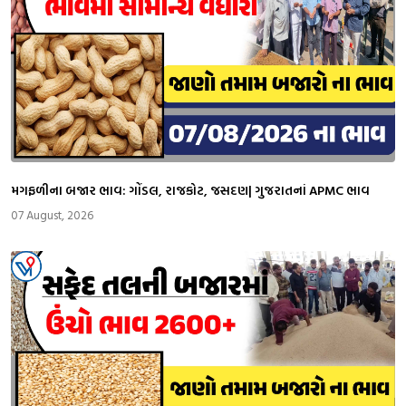
મગફળીના બજાર ભાવ: ગોંડલ, રાજકોટ, જસદણ| ગુજરાતનાં APMC ભાવ
07 August, 2026