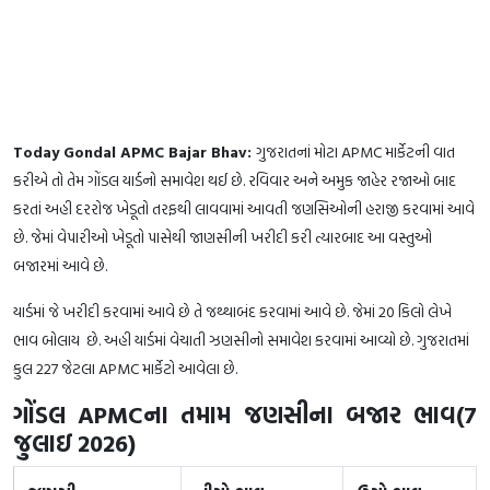
Today Gondal APMC Bajar Bhav:
ગુજરાતનાં મોટા APMC માર્કેટની વાત
કરીએ તો તેમ ગોંડલ યાર્ડનો સમાવેશ થઈ છે. રવિવાર અને અમુક જાહેર રજાઓ બાદ
કરતાં અહી દરરોજ ખેડૂતો તરફથી લાવવામાં આવતી જણસિઓની હરાજી કરવામાં આવે
છે. જેમાં વેપારીઓ ખેડૂતો પાસેથી જાણસીની ખરીદી કરી ત્યારબાદ આ વસ્તુઓ
બજારમાં આવે છે.
યાર્ડમાં જે ખરીદી કરવામાં આવે છે તે જથ્થાબંદ કરવામાં આવે છે. જેમાં 20 કિલો લેખે
ભાવ બોલાય છે. અહી યાર્ડમાં વેચાતી ઝણસીનો સમાવેશ કરવામાં આવ્યો છે. ગુજરાતમાં
કુલ 227 જેટલા APMC માર્કેટો આવેલા છે.
ગોંડલ APMCના તમામ જણસીના બજાર ભાવ(7
જુલાઇ 2026)