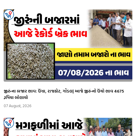
જીરુંના બજાર ભાવ: ઉંઝા, રાજકોટ, ગોંડલ| આજે જીરુંનો ઉંચો ભાવ 4675
રૂપિયા બોલાયો
07 August, 2026