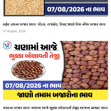
સફેદ તલના બજાર ભાવ: ગોંડલ, રાજકોટ, ઉંઝા| જાણો ઉંચા નીચા બજાર ભાવ
07 August, 2026
ચણાના બજાર ભાવ: ચણામાં આજે ભુકકા બોલાવતી તેજી| આજના APMC ભાવ