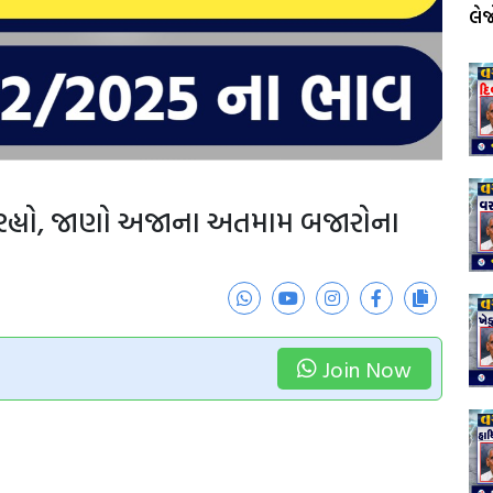
લે
 રહ્યો, જાણો અજાના અતમામ બજારોના
Join Now