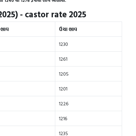
ીયા 1240 થી 1276 રૂપીયા ભાવ બોલાયો.
025) - castor rate 2025
 ભાવ
ઉચા ભાવ
1230
1261
1205
1201
1226
1216
1235