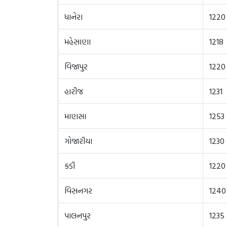
ધાનેરા
1220
મહેસાણા
1218
વિજાપુર
1220
હારીજ
1231
માણસા
1253
ગોજારીયા
1230
કડી
1220
વિસનગર
1240
પાલનપુર
1235