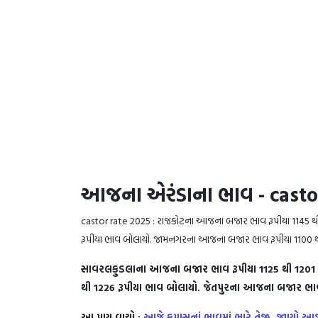
આજના એરંડાના ભાવ - casto
castor rate 2025 : રાજકોટના આજના બજાર ભાવ રૂપીયા 1145 થ
રૂપીયા ભાવ બોલાયો. જામનગરના આજના બજાર ભાવ રૂપીયા 1100 થી
સાવરલકુડલાના આજના બજાર ભાવ રૂપીયા 1125 થી 1201 
થી 1226 રૂપીયા ભાવ બોલાયો. જેતપુરના આજના બજાર ભાવ 
આ પણ વાચો :
આજે કપાસનાં ભાવમાં ભારે તેજી, જાણો 