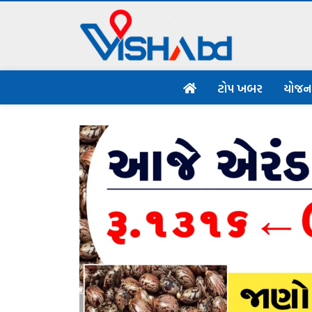
ટોપ ખબર
યોજ