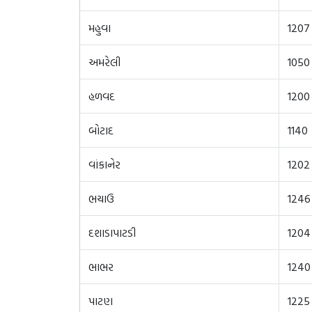
મહુવા
1207
અમરેલી
1050
હળવદ
1200
બોટાદ
1140
વાંકાનેર
1202
ભચાઉ
1246
દશાડાપાટડી
1204
ભાભર
1240
પાટણ
1225