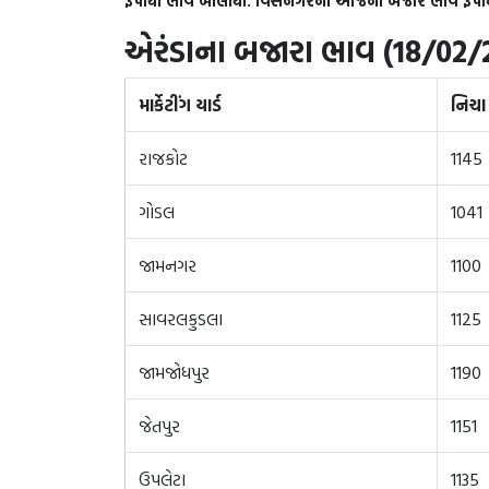
રૂપીયા ભાવ બોલાયો. વિસનગરના આજના બજાર ભાવ રૂપ
એરંડાના બજારા ભાવ (18/02/2
માર્કેટીંગ યાર્ડ
નિચા
રાજકોટ
1145
ગોડલ
1041
જામનગર
1100
સાવરલકુડલા
1125
જામજોધપુર
1190
જેતપુર
1151
ઉપલેટા
1135