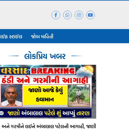
ાઈફ સ્ટાઈલ
જોબ માહિતી
લોકપ્રિય ખબર
ડી અને ગરમીને લઈને અંબાલાલ પટેલની આગાહી, જાણી