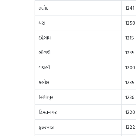
તલોદ
1241
થરા
1258
દહેગામ
1215
ભીલડી
1235
વડાલી
1200
કલોલ
1235
સિધ્ધપુર
1236
હિમતનગર
1220
કુકરવાડા
1222