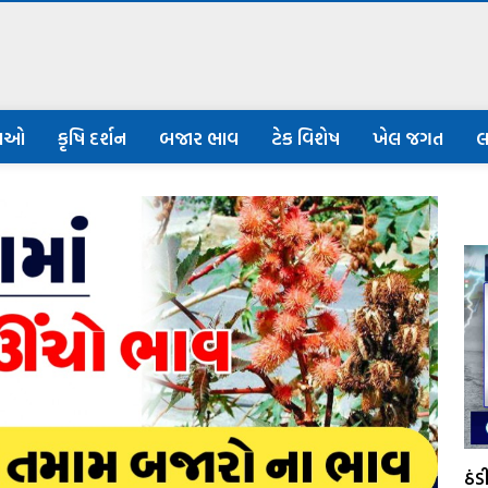
નાઓ
કૃષિ દર્શન
બજાર ભાવ
ટેક વિશેષ
ખેલ જગત
લ
ઠં