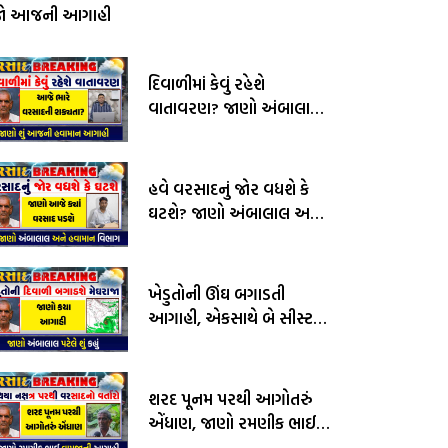
જો આજની આગાહી
દિવાળીમાં કેવું રહેશે
વાતાવરણ? જાણો અંબાલાલ
પટેલ અને પરેશ ગોસ્વામીની
આગાહી
હવે વરસાદનું જોર વધશે કે
ઘટશે? જાણો અંબાલાલ અને
હવામાન વિભાગની આગાહી
ખેડુતોની ઊંઘ બગાડતી
આગાહી, એકસાથે બે સીસ્ટમ
સક્રીય, જાણો અંબાલાલ
પટેલની આગાહી
શરદ પૂનમ પરથી આગોતરું
એંધાણ, જાણો રમણીક ભાઈ
વામજાની આગાહી