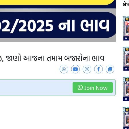
લે
તેજી, જાણો આજના તમામ બજારોના ભાવ
Join Now