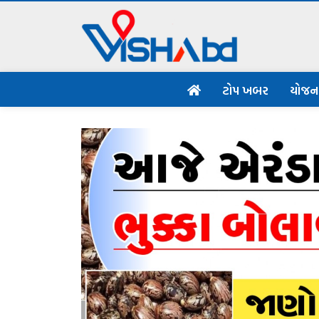
ટોપ ખબર
યોજ