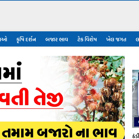
નાઓ
કૃષિ દર્શન
બજાર ભાવ
ટેક વિશેષ
ખેલ જગત
લ
ઠં