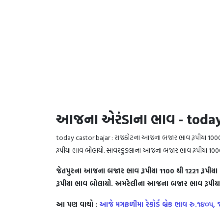
આજના એરંડાના ભાવ - today
today castor bajar : રાજકોટના આજના બજાર ભાવ રૂપીયા 1000 
રૂપીયા ભાવ બોલાયો. સાવરકુડલાના આજના બજાર ભાવ રૂપીયા 1000
જેતપુરના આજના બજાર ભાવ રૂપીયા 1100 થી 1221 રૂપીય
રૂપીયા ભાવ બોલાયો. અમરેલીના આજના બજાર ભાવ રૂપીયા 
આ પણ વાચો :
આજે મગફળીમા રેકોર્ડ બ્રેક ભાવ રુ.૧૪૦