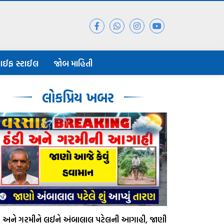
ાઈફ સ્ટાઈલ
જોબ માહિતી
લોકપ્રિય ખબર
ડી અને ગરમીને લઈને અંબાલાલ પટેલની આગાહી, જાણી