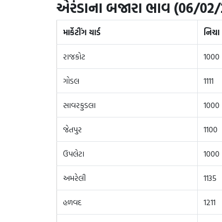
એરંડાના બજારા ભાવ (06/02/2
માર્કેટીંગ યાર્ડ
નિચા
રાજકોટ
1000
ગોડલ
1111
સાવરકુડલા
1000
જેતપુર
1100
ઉપલેટા
1000
અમરેલી
1135
હળવદ
1211