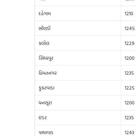
દહેગામ
1210
ભીલડી
1245
કલોલ
1229
સિધ્ધપુર
1200
હિમતનગર
1235
કુકરવાડા
1225
ધનસૂરા
1200
ઇડર
1235
પાથાવાડ
1243