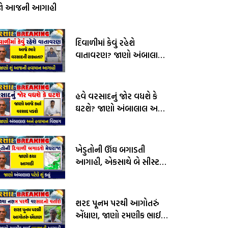
જો આજની આગાહી
દિવાળીમાં કેવું રહેશે
વાતાવરણ? જાણો અંબાલાલ
પટેલ અને પરેશ ગોસ્વામીની
આગાહી
હવે વરસાદનું જોર વધશે કે
ઘટશે? જાણો અંબાલાલ અને
હવામાન વિભાગની આગાહી
ખેડુતોની ઊંઘ બગાડતી
આગાહી, એકસાથે બે સીસ્ટમ
સક્રીય, જાણો અંબાલાલ
પટેલની આગાહી
શરદ પૂનમ પરથી આગોતરું
એંધાણ, જાણો રમણીક ભાઈ
વામજાની આગાહી