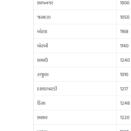
ભાવનગર
1000
જસદણ
1050
બોટાદ
1168
મોરબી
1140
ભચાઉ
1240
રાજુલા
1010
દશાડાપાટડી
1217
ડિસા
1248
ભાભર
1220