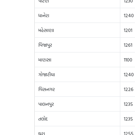
પાટણ
1230
ધાનેરા
1240
મહેસાણા
1201
વિજાપુર
1261
માણસા
1100
ગોજારીયા
1240
વિસનગર
1226
પાલનપુર
1235
તલોદ
1235
થરા
1255