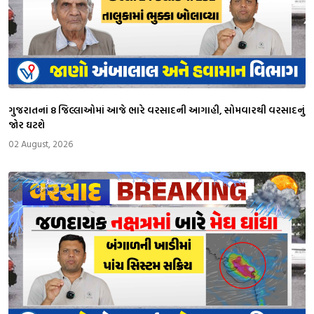
ગુજરાતનાં 8 જિલ્લાઓમાં આજે ભારે વરસાદની આગાહી, સોમવારથી વરસાદનું
જોર ઘટશે
02 August, 2026