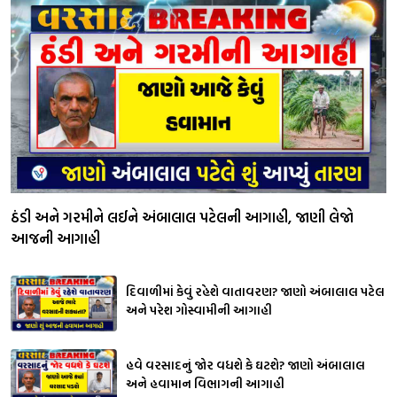
ઠંડી અને ગરમીને લઈને અંબાલાલ પટેલની આગાહી, જાણી લેજો
આજની આગાહી
દિવાળીમાં કેવું રહેશે વાતાવરણ? જાણો અંબાલાલ પટેલ
અને પરેશ ગોસ્વામીની આગાહી
હવે વરસાદનું જોર વધશે કે ઘટશે? જાણો અંબાલાલ
અને હવામાન વિભાગની આગાહી