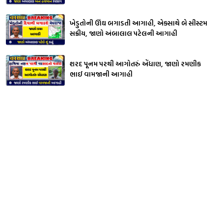
ખેડુતોની ઊંઘ બગાડતી આગાહી, એકસાથે બે સીસ્ટમ
સક્રીય, જાણો અંબાલાલ પટેલની આગાહી
શરદ પૂનમ પરથી આગોતરું એંધાણ, જાણો રમણીક
ભાઈ વામજાની આગાહી