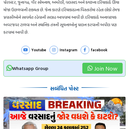
પોરબંદર, જૂનાગઢ, ગીર સોમનાથ, અમરેલી, વલસાડ અને કચ્છના દરિયાકાંઠે ઊંચા
મોજા ઉછળવાની શક્યતા છે. જેના કારણે દરિયાકાંઠાના વિસ્તારોમાં રહેતા લોકો તેમજ
પ્રવાસીઓને સાવચેત રહેવાની સલાહ આપવામાં આવી છે. દરિયાકાંઠે અનાવશ્યક
અવરજવર ટાળવા અને સ્થાનિક તંત્રની સૂચનાઓનું પાલન કરવાની અપીલ પણ
કરવામાં આવી છે.
Youtube
Instagram
facebook
Join Now
Whatsapp Group
સબંધિત પોસ્ટ