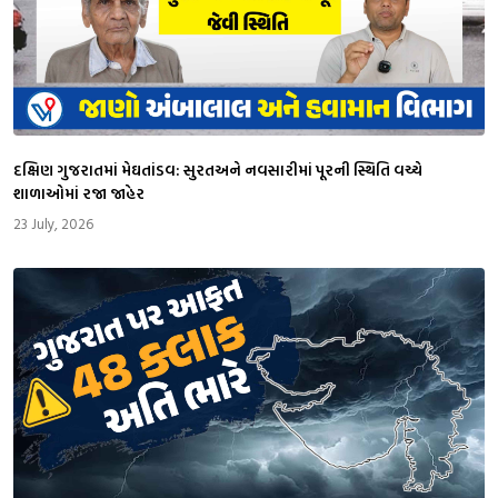
દક્ષિણ ગુજરાતમાં મેઘતાંડવ: સુરતઅને નવસારીમાં પૂરની સ્થિતિ વચ્ચે
શાળાઓમાં રજા જાહેર
23 July, 2026