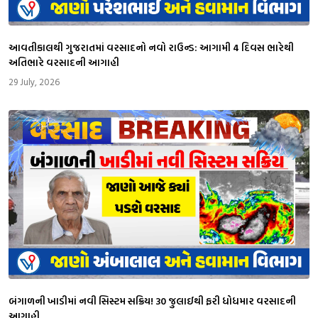
આવતીકાલથી ગુજરાતમાં વરસાદનો નવો રાઉન્ડ: આગામી 4 દિવસ ભારેથી
અતિભારે વરસાદની આગાહી
29 July, 2026
બંગાળની ખાડીમાં નવી સિસ્ટમ સક્રિય! 30 જુલાઈથી ફરી ધોધમાર વરસાદની
આગાહી