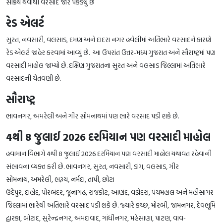
સક્રિય થવાથી વરસાદે જોર પકડ્યું છે
રેડ એલર્ટ
સુરત, નવસારી, વલસાડ, દમણ અને દાદરા નગર હવેલીમાં અતિભારે વરસાદને કારણે
રેડ એલર્ટ જાહેર કરવામાં આવ્યું છે. આ ઉપરાંત ઉત્તર-મધ્ય ગુજરાત અને સૌરાષ્ટ્રમાં પણ
વરસાદી માહોલ જામ્યો છે. દક્ષિણ ગુજરાતના સુરત અને વલસાડ જિલ્લામાં અતિભારે
વરસાદની ચેતવણી છે.
સૌરાષ્ટ્ર
ભાવનગર, અમરેલી અને ગીર સોમનાથમાં પણ ભારે વરસાદ પડી શકે છે.
4થી 8 જુલાઈ 2026 દરમિયાન પણ વરસાદી માહોલ
હવામાન વિભાગે 4થી 8 જુલાઈ 2026 દરમિયાન પણ વરસાદી માહોલ યથાવત રહેવાની
સંભાવના વ્યક્ત કરી છે. ભાવનગર, સુરત, નવસારી, ડાંગ, વલસાડ, ગીર
સોમનાથ, અમરેલી, ભરૂચ, નર્મદા, તાપી, છોટા
ઉદેપુર, દાહોદ, પોરબંદર, જૂનાગઢ, રાજકોટ, આણંદ, વડોદરા, પંચમહાલ અને મહીસાગર
જિલ્લામાં ભારેથી અતિભારે વરસાદ પડી શકે છે. જ્યારે કચ્છ, મોરબી, જામનગર, દેવભૂમિ
દ્વારકા, બોટાદ, સુરેન્દ્રનગર, અમદાવાદ, ગાંધીનગર, મહેસાણા, પાટણ, વાવ-