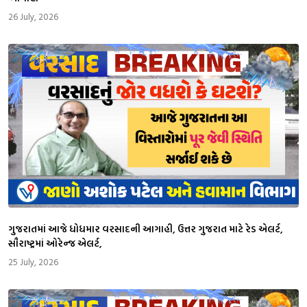
26 July, 2026
ગુજરાતમાં આજે ધોધમાર વરસાદની આગાહી, ઉત્તર ગુજરાત માટે રેડ એલર્ટ,
સૌરાષ્ટ્રમાં ઓરેન્જ એલર્ટ,
25 July, 2026