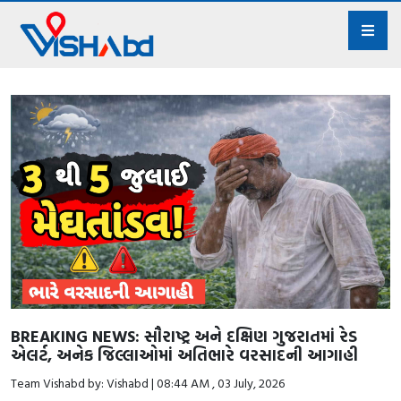
BREAKING NEWS: સૌરાષ્ટ્ર અને દક્ષિણ ગુજરાતમાં રેડ
એલર્ટ, અનેક જિલ્લાઓમાં અતિભારે વરસાદની આગાહી
Team Vishabd by: Vishabd | 08:44 AM , 03 July, 2026