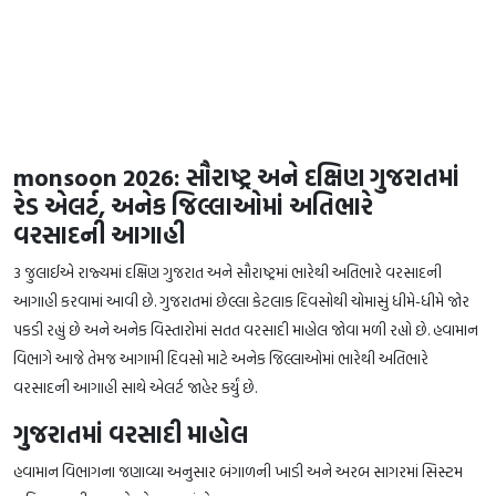
monsoon 2026: સૌરાષ્ટ્ર અને દક્ષિણ ગુજરાતમાં
રેડ એલર્ટ, અનેક જિલ્લાઓમાં અતિભારે
વરસાદની આગાહી
3 જુલાઈએ રાજ્યમાં દક્ષિણ ગુજરાત અને સૌરાષ્ટ્રમાં ભારેથી અતિભારે વરસાદની
આગાહી કરવામાં આવી છે. ગુજરાતમાં છેલ્લા કેટલાક દિવસોથી ચોમાસું ધીમે-ધીમે જોર
પકડી રહ્યું છે અને અનેક વિસ્તારોમાં સતત વરસાદી માહોલ જોવા મળી રહ્યો છે. હવામાન
વિભાગે આજે તેમજ આગામી દિવસો માટે અનેક જિલ્લાઓમાં ભારેથી અતિભારે
વરસાદની આગાહી સાથે એલર્ટ જાહેર કર્યું છે.
ગુજરાતમાં વરસાદી માહોલ
હવામાન વિભાગના જણાવ્યા અનુસાર બંગાળની ખાડી અને અરબ સાગરમાં સિસ્ટમ