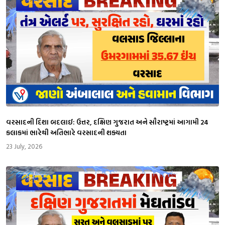
વરસાદની દિશા બદલાઈ: ઉત્તર, દક્ષિણ ગુજરાત અને સૌરાષ્ટ્રમાં આગામી 24
કલાકમાં ભારેથી અતિભારે વરસાદની શક્યતા
23 July, 2026