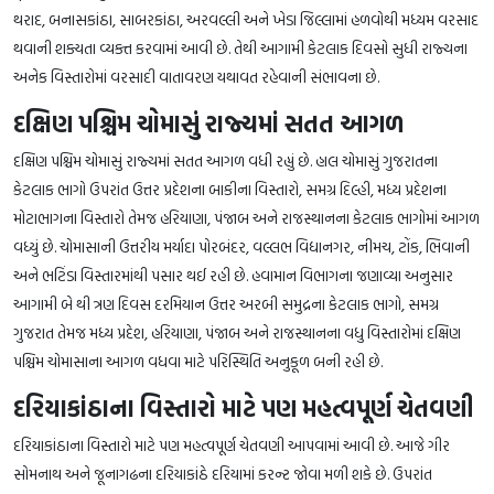
થરાદ, બનાસકાંઠા, સાબરકાંઠા, અરવલ્લી અને ખેડા જિલ્લામાં હળવોથી મધ્યમ વરસાદ
થવાની શક્યતા વ્યક્ત કરવામાં આવી છે. તેથી આગામી કેટલાક દિવસો સુધી રાજ્યના
અનેક વિસ્તારોમાં વરસાદી વાતાવરણ યથાવત રહેવાની સંભાવના છે.
દક્ષિણ પશ્ચિમ ચોમાસું રાજ્યમાં સતત આગળ
દક્ષિણ પશ્ચિમ ચોમાસું રાજ્યમાં સતત આગળ વધી રહ્યું છે. હાલ ચોમાસું ગુજરાતના
કેટલાક ભાગો ઉપરાંત ઉત્તર પ્રદેશના બાકીના વિસ્તારો, સમગ્ર દિલ્હી, મધ્ય પ્રદેશના
મોટાભાગના વિસ્તારો તેમજ હરિયાણા, પંજાબ અને રાજસ્થાનના કેટલાક ભાગોમાં આગળ
વધ્યું છે. ચોમાસાની ઉત્તરીય મર્યાદા પોરબંદર, વલ્લભ વિદ્યાનગર, નીમચ, ટોંક, ભિવાની
અને ભટિંડા વિસ્તારમાંથી પસાર થઈ રહી છે. હવામાન વિભાગના જણાવ્યા અનુસાર
આગામી બે થી ત્રણ દિવસ દરમિયાન ઉત્તર અરબી સમુદ્રના કેટલાક ભાગો, સમગ્ર
ગુજરાત તેમજ મધ્ય પ્રદેશ, હરિયાણા, પંજાબ અને રાજસ્થાનના વધુ વિસ્તારોમાં દક્ષિણ
પશ્ચિમ ચોમાસાના આગળ વધવા માટે પરિસ્થિતિ અનુકૂળ બની રહી છે.
દરિયાકાંઠાના વિસ્તારો માટે પણ મહત્વપૂર્ણ ચેતવણી
દરિયાકાંઠાના વિસ્તારો માટે પણ મહત્વપૂર્ણ ચેતવણી આપવામાં આવી છે. આજે ગીર
સોમનાથ અને જૂનાગઢના દરિયાકાંઠે દરિયામાં કરન્ટ જોવા મળી શકે છે. ઉપરાંત