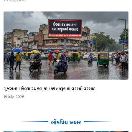
ગુજરાતમાં છેલ્લા 24 કલાકમાં 95 તાલુકામાં વરસ્યો વરસાદ
19 July, 2026
લોકપ્રિય ખબર