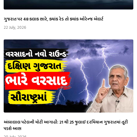
ગુજરાત પર 48 કલાક ભારે, ક્યાંક રેડ તો ક્યાંક ઓરેન્જ એલર્ટ
22 July, 2026
અંબાલાલ પટેલની મોટી આગાહી: 21 થી 25 જુલાઈ દરમિયાન ગુજરાતમાં તૂટી
પડશે આભ
20 July, 2026