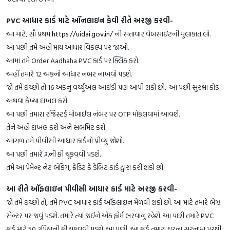
PVC આધાર કાર્ડ માટે ઑનલાઇન કેવી રીતે અરજી કરવી-
આ માટે, સૌ પ્રથમ
https://uidai.gov.in/
ની સત્તાવાર વેબસાઇટની મુલાકાત લો.
આ પછી તમે અહીં માય આધાર વિકલ્પ પર જાઓ.
આમાં તમે Order Aadhaha PVC કાર્ડ પર ક્લિક કરો.
અહીં તમારે 12 અંકનો આધાર નંબર નાખવો પડશે.
જો તમે ઈચ્છો તો 16 અંકનું વર્ચ્યુઅલ આઈડી પણ આપી શકો છો. આ પછી સુરક્ષા કોડ
અથવા કેપ્ચા દાખલ કરો.
આ પછી તમારા રજિસ્ટર્ડ મોબાઈલ નંબર પર OTP મોકલવામાં આવશે.
તેને અહીં દાખલ કરો અને સબમિટ કરો.
આગળ તમે પીવીસી આધાર કાર્ડનો પ્રીવ્યુ જોશો.
આ પછી તમારે
રૂ.ની
ફી ચૂકવવી પડશે.
તમે આ પેમેન્ટ નેટ બેંકિંગ, ક્રેડિટ કે ડેબિટ કાર્ડ દ્વારા કરી શકો છો.
આ રીતે ઑફલાઇન પીવીસી આધાર કાર્ડ માટે અરજી કરવી-
જો તમે ઇચ્છો તો, તમે PVC આધાર કાર્ડ ઑફલાઇન મેળવી શકો છો. આ માટે તમારે બેઝ
સેન્ટર પર જવું પડશે. તમારે ત્યાં જઈને એક ફોર્મ ભરવાનું રહેશે. આ પછી તમારે PVC
કાર્ડ માટે 50 રૂપિયાની ફી ચૂકવવી પડશે. આ પછી, આ કાર્ડ તમારા ઘરના સરનામા પરથી