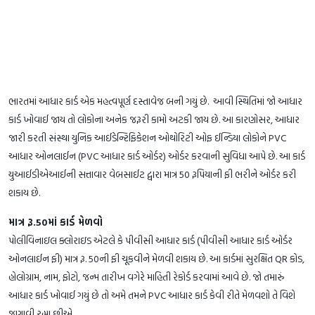
ભારતમાં આધાર કાર્ડ એક મહત્વપૂર્ણ દસ્તાવેજ બની ગયું છે. આવી સ્થિતિમાં જો આધાર
કાર્ડ ખોવાઈ જાય તો લોકોના અનેક જરૂરી કામો અટકી જાય છે. આ કારણોસર, આધાર
જારી કરતી સંસ્થા યુનિક આઈડેન્ટિફિકેશન ઓથોરિટી ઓફ ઈન્ડિયા લોકોને PVC
આધાર ઓનલાઈન (PVC આધાર કાર્ડ ઓર્ડર) ઓર્ડર કરવાની સુવિધા આપે છે. આ કાર્ડ
યુઆઈડીએઆઈની સત્તાવાર વેબસાઈટ દ્વારા માત્ર 50 રૂપિયાની ફી ભરીને ઓર્ડર કરી
શકાય છે.
માત્ર રૂ.50માં કાર્ડ મેળવો
પોલીવિનાઇલ ક્લોરાઇડ એટલે કે પીવીસી આધાર કાર્ડ (પીવીસી આધાર કાર્ડ ઓર્ડર
ઓનલાઈન ફી) માત્ર રૂ. 50ની ફી ચૂકવીને મેળવી શકાય છે. આ કાર્ડમાં સુરક્ષિત QR કોડ,
હોલોગ્રામ, નામ, ફોટો, જન્મ તારીખ વગેરે માહિતી રેકોર્ડ કરવામાં આવે છે. જો તમારું
આધાર કાર્ડ ખોવાઈ ગયું છે તો અમે તમને PVC આધાર કાર્ડ કેવી રીતે મેળવશો તે વિશે
જણાવી રહ્યા છીએ.