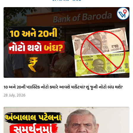
₹10 અને ₹20ની પ્લાસ્ટિક નોટો ક્યારે આવશે માર્કેટમાં? શું જૂની નોટો બંધ થશે?
28 July, 2026