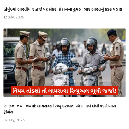
​હોર્મુઝમાં ભારતીય જહાજો પર સંકટ, ઈરાનના હુમલા બાદ ભારતનું કડક વલણ
12 July, 2026
RTOના નવા નિયમો: લાયસન્સ રિન્યુ કરાવતા પહેલા હવે લેવી પડશે ખાસ
ટ્રેનિંગ
07 July, 2026