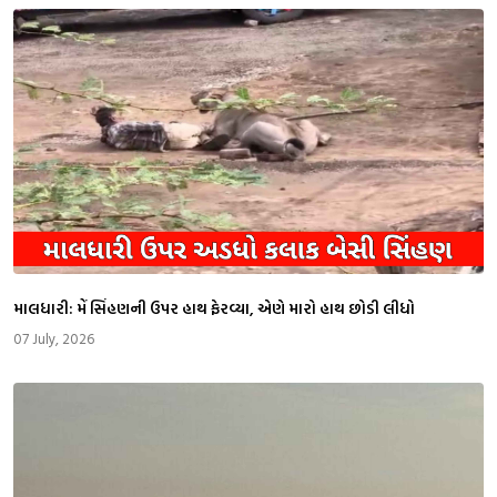
માલધારી: મેં સિંહણની ઉપર હાથ ફેરવ્યા, એણે મારો હાથ છોડી લીધો
07 July, 2026