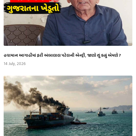
​હવામાન આગાહીમાં ફરી અંબાલાલ પટેલની એન્ટ્રી, જાણો શું કહ્યું એમણે ?
14 July, 2026