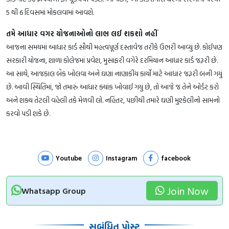
5 થી 6 દિવસમાં મોકલવામાં આવશે.
તમે આધાર વગર યોજનાઓનો લાભ લઈ શકશો નહીં
આજના સમયમાં આધાર કાર્ડ સૌથી મહત્વપૂર્ણ દસ્તાવેજ તરીકે ઉભરી આવ્યું છે. કોઈપણ
સરકારી યોજના, શાળા કોલેજમાં પ્રવેશ, મુસાફરી વગેરે દરમિયાન આધાર કાર્ડ જરૂરી છે.
આ સાથે, આજકાલ બેંક ખોલવા અને ઘણા નાણાકીય કાર્યો માટે આધાર જરૂરી બની ગયું
છે. આવી સ્થિતિમાં, જો તમારું આધાર ક્યાંક ખોવાઈ ગયું છે, તો આજે જ તેને ઓર્ડર કરો
અને શક્ય તેટલી વહેલી તકે મેળવી લો. નહિંતર, પછીથી તમારે ઘણી મુશ્કેલીનો સામનો
કરવો પડી શકે છે.
Youtube
Instagram
facebook
Join Now
Whatsapp Group
સબંધિત પોસ્ટ