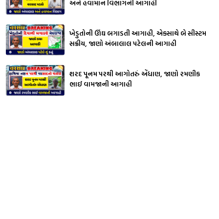
અને હવામાન વિભાગની આગાહી
ખેડુતોની ઊંઘ બગાડતી આગાહી, એકસાથે બે સીસ્ટમ
સક્રીય, જાણો અંબાલાલ પટેલની આગાહી
શરદ પૂનમ પરથી આગોતરું એંધાણ, જાણો રમણીક
ભાઈ વામજાની આગાહી