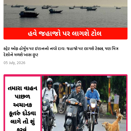
સ્ટ્રેટ ઓફ હોર્મુઝ પર ઈરાનનો નવો દાવ: જહાજો પર લાગશે ટેક્સ, પણ મિત્ર
દેશોને મળશે ખાસ છૂટ
05 July, 2026