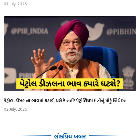
03 July, 2026
પેટ્રોલ-ડીઝલના ભાવમાં ઘટાડો થશે કે નહીં? પેટ્રોલિયમ મંત્રીનું મોટું નિવેદન
02 July, 2026
લોકપ્રિય ખબર