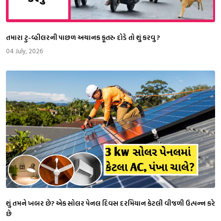
તમારા ટુ-વ્હીલરની પાછળ અચાનક કૂતરુ દોડે તો શું કરવુ ?
04 July, 2026
શું તમને ખબર છે? એક સોલર પેનલ દિવસ દરમિયાન કેટલી વીજળી ઉત્પન્ન કરે
છે