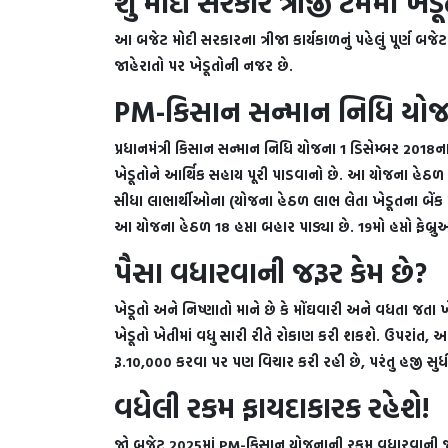
શું મોદી સરકાર ત્રીજી ટર્મમાં ખ
આ બજેટ મોદી સરકારના ત્રીજા કાર્યકાળનું પહેલું પૂર્ણ બ
જાહેરાતો પર ખેડૂતોની નજર છે.
PM-કિસાન સન્માન નિધિ યોજન
પ્રધાનમંત્રી કિસાન સન્માન નિધિ યોજના 1 ડિસેમ્બર 2018ના
ખેડૂતોને આર્થિક સહાય પૂરી પાડવાનો છે. આ યોજના હેઠળ ખે
સીધા લાભાર્થીઓના (યોજના હેઠળ લાભ લેતા ખેડૂતના બેંક ખા
આ યોજના હેઠળ 18 હપ્તા બહાર પાડ્યા છે. 19મો હપ્તો ફેબ
પૈસા વધારવાની જરૂર કેમ છે?
ખેડૂતો અને નિષ્ણાતો માને છે કે મોંઘવારી અને વધતા જતા 
ખેડૂતો ખેતીમાં વધુ સારી રીતે રોકાણ કરી શકશે. ઉપરાંત,
રૂ.10,000 કરવા પર પણ વિચાર કરી રહી છે, પરંતુ હજી સુધી
વધેલી રકમ ફાયદાકારક રહેશે!
જો બજેટ 2025માં PM-કિસાન યોજનાની રકમ વધારવાની જાહે