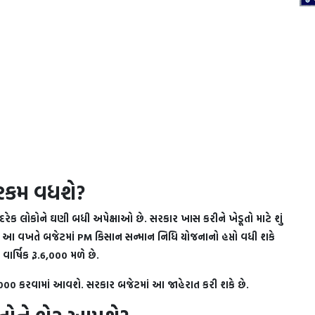
 રકમ વધશે?
ી દરેક લોકોને ઘણી બધી અપેક્ષાઓ છે. સરકાર ખાસ કરીને ખેડૂતો માટે શું
કે આ વખતે બજેટમાં PM કિસાન સન્માન નિધિ યોજનાનો હપ્તો વધી શકે
ાર્ષિક રૂ.6,000 મળે છે.
0,000 કરવામાં આવશે. સરકાર બજેટમાં આ જાહેરાત કરી શકે છે.