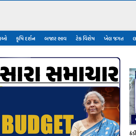
નાઓ
કૃષિ દર્શન
બજાર ભાવ
ટેક વિશેષ
ખેલ જગત
લ
ઠં