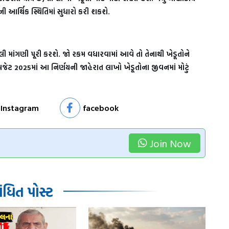
ની આર્થિક સ્થિતિમાં સુધારો કરી શકશે.
ી માંગણી પૂરી કરશે. જો રકમ વધારવામાં આવે તો તેનાથી ખેડૂતોને
બજેટ 2025માં આ નિર્ણયની જાહેરાત લાખો ખેડૂતોના જીવનમાં મોટું
Instagram
facebook
Join Now
ધિત પોસ્ટ