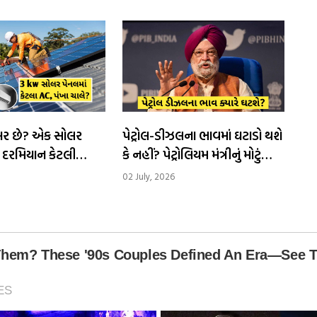
ખબર છે? એક સોલર
પેટ્રોલ-ડીઝલના ભાવમાં ઘટાડો થશે
 દરમિયાન કેટલી
કે નહીં? પેટ્રોલિયમ મંત્રીનું મોટું
ન્ન કરે છે
નિવેદન
02 July, 2026