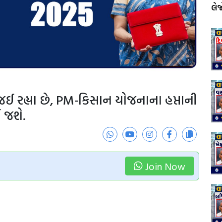
લે
જઈ રહ્યા છે, PM-કિસાન યોજનાના હપ્તાની
 જશે.
Join Now