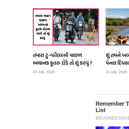
તમારા ટુ-વ્હીલરની પાછળ
શું તમને 
અચાનક કૂતરુ દોડે તો શું કરવુ ?
પેનલ દિવસ
વીજળી ઉત્પ
04 July, 2026
03 July, 2026