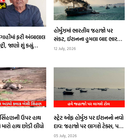
​હોર્મુઝમાં ભારતીય જહાજો પર
ગાહીમાં ફરી અંબાલાલ
સંકટ, ઈરાનના હુમલા બાદ ભારતનું
ી, જાણો શું કહ્યું
કડક વલણ
12 July, 2026
ેં સિંહણની ઉપર હાથ
સ્ટ્રેટ ઓફ હોર્મુઝ પર ઈરાનનો નવો
ે મારો હાથ છોડી લીધો
દાવ: જહાજો પર લાગશે ટેક્સ, પણ
મિત્ર દેશોને મળશે ખાસ છૂટ
05 July, 2026