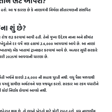
ેડૂતોને ભેટ આપશે?
જેટ હશે. આ જ કારણ છે કે નાણામંત્રી નિર્મલા સીતારમણની સંભવિત
ા શું છે?
 રોજ શરૂ કરવામાં આવી હતી. તેનો મુખ્ય ઉદ્દેશ્ય નાના અને સીમાંત
ડૂતોને દર વર્ષે ત્રણ હપ્તામાં રૂ.6,000 આપવામાં આવે છે. આ નાણાં
તામાં) બેંક ખાતામાં ટ્રાન્સફર કરવામાં આવે છે. અત્યાર સુધી સરકારે
્રુઆરી 2025માં આવવાની ધારણા છે.
ખેતી ખર્ચને કારણે રૂ.6,000 ની સહાય પૂરતી નથી. વધુ પૈસા મળવાથી
 આ પગલું ગ્રામીણ અર્થતંત્રને પણ મજબૂત કરશે. સરકાર આ રકમ વધારીને
 કોઈ નિર્ણય લેવામાં આવ્યો નથી.
રાત થાય છે, તો લાખો ખેડૂતો માટે મોટી રાહત હશે. વધુ નાણાકીય