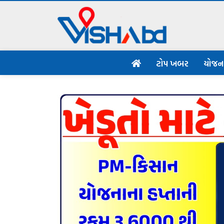
ટોપ ખબર
યોજ