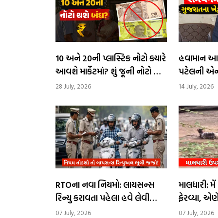
₹10 અને ₹20ની પ્લાસ્ટિક નોટો ક્યારે
​હવામાન આ
આવશે માર્કેટમાં? શું જૂની નોટો બંધ
પટેલની એન્ટ્ર
થશે?
એમણે ?
28 July, 2026
14 July, 2026
RTOના નવા નિયમો: લાયસન્સ
માલધારી: મ
રિન્યુ કરાવતા પહેલા હવે લેવી
ફેરવ્યા, એણ
પડશે ખાસ ટ્રેનિંગ
07 July, 2026
07 July, 2026