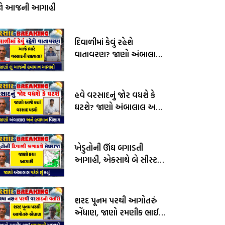
જો આજની આગાહી
દિવાળીમાં કેવું રહેશે
વાતાવરણ? જાણો અંબાલાલ
પટેલ અને પરેશ ગોસ્વામીની
આગાહી
હવે વરસાદનું જોર વધશે કે
ઘટશે? જાણો અંબાલાલ અને
હવામાન વિભાગની આગાહી
ખેડુતોની ઊંઘ બગાડતી
આગાહી, એકસાથે બે સીસ્ટમ
સક્રીય, જાણો અંબાલાલ
પટેલની આગાહી
શરદ પૂનમ પરથી આગોતરું
એંધાણ, જાણો રમણીક ભાઈ
વામજાની આગાહી