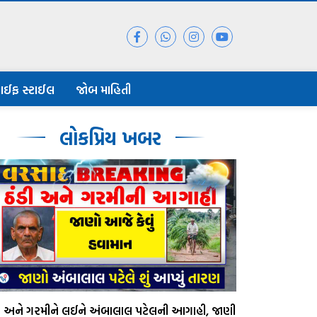
ાઈફ સ્ટાઈલ
જોબ માહિતી
લોકપ્રિય ખબર
ડી અને ગરમીને લઈને અંબાલાલ પટેલની આગાહી, જાણી