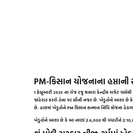
PM-કિસાન યોજનાના હપ્તાની
1 ફેબ્રુઆરી 2025 ના રોજ રજૂ થનારા કેન્દ્રીય બજેટ પાસેથ
જાહેરાત કરશે તેના પર સૌની નજર છે. ખેડૂતોને આશા છે 
છે. હાલમાં ખેડૂતોને PM કિસાન સન્માન નિધિ યોજના હેઠળ વ
ખેડૂતોને આશા છે કે આ નાણાં રૂ.6,000 થી વધારીને રૂ.1