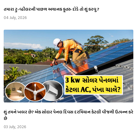
તમારા ટુ-વ્હીલરની પાછળ અચાનક કૂતરુ દોડે તો શું કરવુ ?
04 July, 2026
શું તમને ખબર છે? એક સોલર પેનલ દિવસ દરમિયાન કેટલી વીજળી ઉત્પન્ન કરે
છે
03 July, 2026