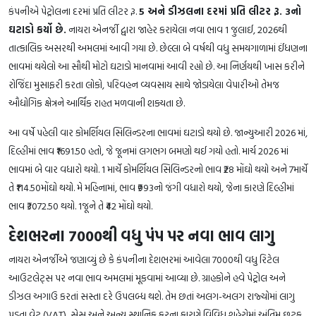
કંપનીએ પેટ્રોલના દરમાં પ્રતિ લીટર રૂ.
5 અને ડીઝલના દરમાં પ્રતિ લીટર રૂ. 3નો
ઘટાડો કર્યો છે.
નાયરા એનર્જી દ્વારા જાહેર કરાયેલા નવા ભાવ 1 જુલાઈ, 2026થી
તાત્કાલિક અસરથી અમલમાં આવી ગયા છે. છેલ્લા બે વર્ષથી વધુ સમયગાળામાં ઈંધણના
ભાવમાં થયેલો આ સૌથી મોટો ઘટાડો માનવામાં આવી રહ્યો છે. આ નિર્ણયથી ખાસ કરીને
રોજિંદા મુસાફરી કરતા લોકો, પરિવહન વ્યવસાય સાથે જોડાયેલા વેપારીઓ તેમજ
ઔદ્યોગિક ક્ષેત્રને આર્થિક રાહત મળવાની શક્યતા છે.
આ વર્ષે પહેલી વાર કોમર્શિયલ સિલિન્ડરના ભાવમાં ઘટાડો થયો છે. જાન્યુઆરી 2026 માં,
દિલ્હીમાં ભાવ ₹1691.50 હતો, જે જૂનમાં લગભગ બમણો થઈ ગયો હતો. માર્ચ 2026 માં
ભાવમાં બે વાર વધારો થયો. 1 માર્ચે કોમર્શિયલ સિલિન્ડરનો ભાવ ₹28 મોંઘો થયો અને 7માર્ચે
તે ₹114.50મોંઘો થયો. મે મહિનામાં, ભાવ ₹993નો જંગી વધારો થયો, જેના કારણે દિલ્હીમાં
ભાવ ₹3072.50 થયો. 1જૂને તે ₹42 મોંઘો થયો.
દેશભરના 7000થી વધુ પંપ પર નવા ભાવ લાગુ
નાયરા એનર્જીએ જણાવ્યું છે કે કંપનીના દેશભરમાં આવેલા 7000થી વધુ રિટેલ
આઉટલેટ્સ પર નવા ભાવ અમલમાં મૂકવામાં આવ્યા છે. ગ્રાહકોને હવે પેટ્રોલ અને
ડીઝલ અગાઉ કરતાં સસ્તા દરે ઉપલબ્ધ થશે. તેમ છતાં અલગ-અલગ રાજ્યોમાં લાગુ
પડતા વેટ (VAT), સેસ અને અન્ય સ્થાનિક કરના કારણે વિવિધ શહેરોમાં અંતિમ છૂટક