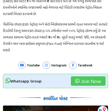
(SAED) પ્રતિ લિટર ₹૧.૫ થી વધારીને ₹૪ પ્રતિ લિટર કરી છે. આ પગલું સ્પષ્ટપણે તેલ
કંપનીઓને સ્થાનિક બજારમાંથી નફો મેળવવા માટે વિદેશી બજારોમાં પેટ્રોલ નિકાસ
કરવાથી નિરાશ કરવાનો છે.
વૈકલ્પિક ઇંધણ (E85 પેટ્રોલ) અંગે મોટો નિર્ણયભાવમાં કાયમી રાહત આપવા માટે સરકારે
દિલ્હીથી દેશનું પ્રથમ E85 ઇંધણ (૮૫% ઇથેનોલ અને ૧૫% પેટ્રોલ) લોન્ચ કર્યું છે. આ
બળતણ સામાન્ય પેટ્રોલ કરતાં આશરે ₹૨૦ થી ₹૨૮ સુધી સસ્તું મળશે. જોકે, આ ઇંધણનો
ઉપયોગ માત્ર ખાસ ફ્લેક્સ-ફ્યુઅલ (Flex-Fuel) એન્જિન ધરાવતા વાહનોમાં જ થઈ
શકશે.
Youtube
Instagram
facebook
Join Now
Whatsapp Group
સબંધિત પોસ્ટ