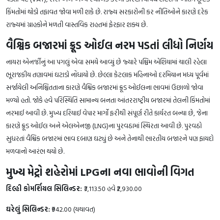
કિંમતોમાં થોડો તફાવત જોવા મળી શકે છે. રાજ્ય સરકારોની કર નીતિઓને કારણે દરેક
રાજ્યમાં ગ્રાહકોને મળતી વાસ્તવિક રાહતમાં ફેરફાર શક્ય છે.
વૈશ્વિક બજારમાં ક્રૂડ ઓઈલ નરમ પડતાં લીધો નિર્ણય
નાયરા એનર્જીનું આ પગલું એવા સમયે આવ્યું છે જ્યારે પશ્ચિમ એશિયામાં ચાલી રહેલા
ભૂરાજકીય તણાવમાં ઘટાડો નોંધાયો છે. છેલ્લા કેટલાક મહિનાઓ દરમિયાન મધ્ય પૂર્વમાં
સર્જાયેલી અનિશ્ચિતતાના કારણે વૈશ્વિક બજારમાં ક્રૂડ ઓઈલના ભાવમાં ઉછાળો જોવા
મળ્યો હતો. જોકે હવે પરિસ્થિતિ સામાન્ય બનતા આંતરરાષ્ટ્રીય બજારમાં તેલની કિંમતોમાં
નરમાઈ આવી છે. મુખ્ય દરિયાઈ વેપાર માર્ગો ફરીથી સંપૂર્ણ રીતે કાર્યરત બન્યા છે, જેના
કારણે ક્રૂડ ઓઈલ અને એલએનજી (LNG)ના પુરવઠામાં સ્થિરતા આવી છે. પુરવઠો
સુધરતાં વૈશ્વિક બજારમાં ભાવ દબાણ ઘટ્યું છે અને તેનાથી ભારતીય બજારને પણ ફાયદો
મળવાનો આરંભ થયો છે.
મુખ્ય મેટ્રો શહેરોમાં LPGના નવા ભાવોની વિગત
દિલ્હી કોમર્શિયલ સિલિન્ડર:
₹3,113.50 હવે ₹2,930.00
ઘરેલું સિલિન્ડર:
₹942.00 (યથાવત)