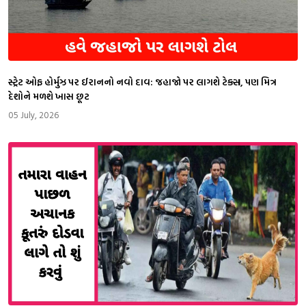
સ્ટ્રેટ ઓફ હોર્મુઝ પર ઈરાનનો નવો દાવ: જહાજો પર લાગશે ટેક્સ, પણ મિત્ર
દેશોને મળશે ખાસ છૂટ
05 July, 2026