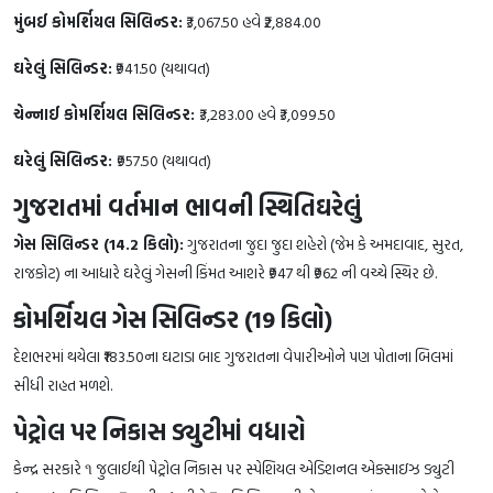
મુંબઈ કોમર્શિયલ સિલિન્ડર:
₹3,067.50 હવે ₹2,884.00
ઘરેલું સિલિન્ડર:
₹941.50 (યથાવત)
ચેન્નાઈ કોમર્શિયલ સિલિન્ડર:
₹3,283.00 હવે ₹3,099.50
ઘરેલું સિલિન્ડર:
₹957.50 (યથાવત)
ગુજરાતમાં વર્તમાન ભાવની સ્થિતિઘરેલું
ગેસ સિલિન્ડર (14.2 કિલો):
ગુજરાતના જુદા જુદા શહેરો (જેમ કે અમદાવાદ, સુરત,
રાજકોટ) ના આધારે ઘરેલું ગેસની કિંમત આશરે ₹947 થી ₹962 ની વચ્ચે સ્થિર છે.
કોમર્શિયલ ગેસ સિલિન્ડર (19 કિલો)
દેશભરમાં થયેલા ₹183.50ના ઘટાડા બાદ ગુજરાતના વેપારીઓને પણ પોતાના બિલમાં
સીધી રાહત મળશે.
પેટ્રોલ પર નિકાસ ડ્યુટીમાં વધારો
કેન્દ્ર સરકારે ૧ જુલાઈથી પેટ્રોલ નિકાસ પર સ્પેશિયલ એડિશનલ એક્સાઇઝ ડ્યુટી