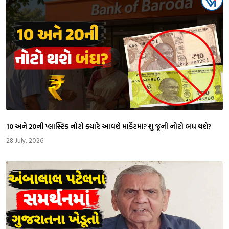
₹10 અને ₹20ની પ્લાસ્ટિક નોટો ક્યારે આવશે માર્કેટમાં? શું જૂની નોટો બંધ થશે?
28 July, 2026