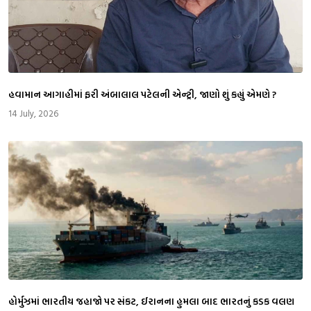
​હવામાન આગાહીમાં ફરી અંબાલાલ પટેલની એન્ટ્રી, જાણો શું કહ્યું એમણે ?
14 July, 2026
​હોર્મુઝમાં ભારતીય જહાજો પર સંકટ, ઈરાનના હુમલા બાદ ભારતનું કડક વલણ