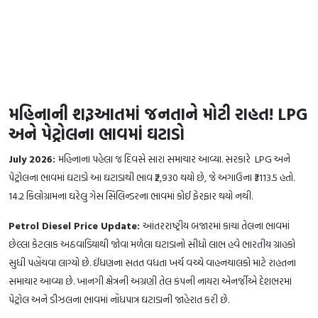
મહિનાની શરૂઆતમાં જનતાને મોટી રાહત! LPG
અને પેટ્રોલના ભાવમાં ઘટાડો
July 2026:
મહિનાના પહેલા જ દિવસે સારા સમાચાર આવ્યા. સરકારે LPG અને
પેટ્રોલના ભાવમાં ઘટાડો આ ઘટાડાથી ભાવ ₹2,930 થયો છે, જે અગાઉના ₹3113.5 હતો.
14.2 કિલોગ્રામના ઘરેલુ ગેસ સિલિન્ડરના ભાવમાં કોઈ ફેરફાર થયો નથી.
Petrol Diesel Price Update:
આંતરરાષ્ટ્રીય બજારમાં કાચા તેલના ભાવમાં
છેલ્લા કેટલાક અઠવાડિયાથી જોવા મળેલા ઘટાડાનો સીધો લાભ હવે ભારતીય ગ્રાહકો
સુધી પહોંચવા લાગ્યો છે. ઈંધણના સતત વધતા ખર્ચ વચ્ચે વાહનચાલકો માટે રાહતના
સમાચાર આવ્યા છે. ખાનગી ક્ષેત્રની અગ્રણી તેલ કંપની નાયરા એનર્જીએ દેશભરમાં
પેટ્રોલ અને ડીઝલના ભાવમાં નોંધપાત્ર ઘટાડાની જાહેરાત કરી છે.