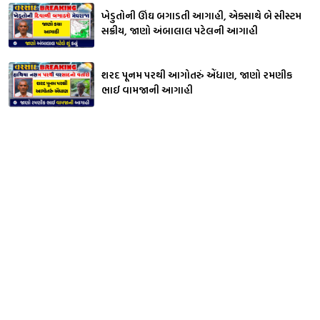
ખેડુતોની ઊંઘ બગાડતી આગાહી, એકસાથે બે સીસ્ટમ
સક્રીય, જાણો અંબાલાલ પટેલની આગાહી
શરદ પૂનમ પરથી આગોતરું એંધાણ, જાણો રમણીક
ભાઈ વામજાની આગાહી