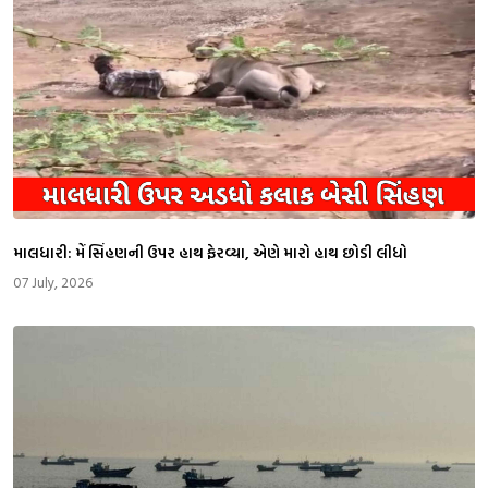
માલધારી: મેં સિંહણની ઉપર હાથ ફેરવ્યા, એણે મારો હાથ છોડી લીધો
07 July, 2026