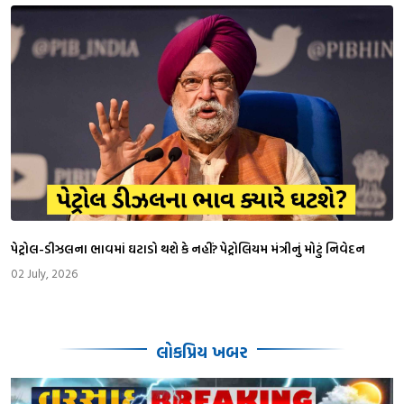
પેટ્રોલ-ડીઝલના ભાવમાં ઘટાડો થશે કે નહીં? પેટ્રોલિયમ મંત્રીનું મોટું નિવેદન
02 July, 2026
લોકપ્રિય ખબર