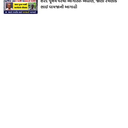
શરદ પૂનમ પરથી આગોતરું એંધાણ, જાણો રમણીક
ભાઈ વામજાની આગાહી