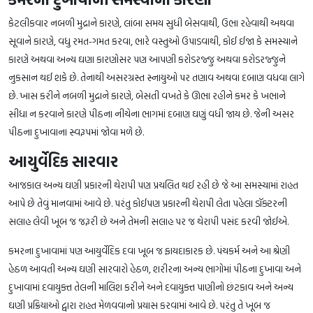
કેટલીકવાર નબળી મુદ્રાને કારણે, લાંબા સમય સુધી બેસવાથી, ઉભા રહેવાથી અથવા
સૂવાને કારણે, વધુ રમત-ગમત કરવા, ભારે વસ્તુઓ ઉપાડવાથી, કોઈ ઈજા કે સમસ્યાને
કારણે અથવા અન્ય ઘણા કારણોસર પણ આપણી કરોડરજ્જુ અથવા કરોડરજ્જુને
નુકસાન થઈ શકે છે. તેનાથી અસરગ્રસ્ત સ્નાયુઓ પર તણાવ અથવા દબાણ વધવા લાગે
છે. ખાસ કરીને નબળી મુદ્રાને કારણે, બેસતી વખતે કે ઊભા રહીને કમર કે ખભાને
સીધા ન કરવાને કારણે પીઠના નીચેના ભાગમાં દબાણ ઘણું વધી જાય છે. જેની અસર
પીઠના દુખાવાના સ્વરૂપમાં જોવા મળે છે.
આયુર્વેદિક સારવાર
આજકાલ અન્ય ઘણી પ્રકારની થેરાપી પણ પ્રચલિત થઈ રહી છે જે આ સમસ્યામાં રાહત
આપે છે તેવું માનવામાં આવે છે. પરંતુ કોઈપણ પ્રકારની થેરાપી લેતા પહેલા ડૉક્ટરની
સલાહ લેવી ખૂબ જ જરૂરી છે અને તેમની સલાહ પર જ થેરાપી પસંદ કરવી જોઈએ.
કમરના દુખાવામાં પણ આયુર્વેદિક દવા ખૂબ જ ફાયદાકારક છે. પંચકર્મ અને આ શ્રેણી
હેઠળ આવતી અન્ય ઘણી સારવારો હેઠળ, શરીરના અન્ય ભાગોમાં પીઠના દુખાવા અને
દુખાવામાં દવાયુક્ત તેલની માલિશ કરીને અને દવાયુક્ત પાણીનો છંટકાવ અને અન્ય
ઘણી પ્રક્રિયાઓ દ્વારા રાહત મેળવવાનો પ્રયાસ કરવામાં આવે છે. પરંતુ તે ખૂબ જ