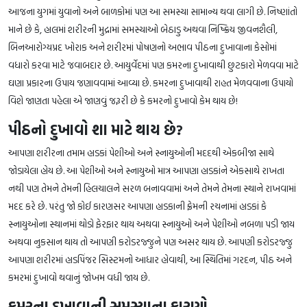
આજના યુગમાં યુવાનો અને બાળકોમાં પણ આ સમસ્યા સામાન્ય થવા લાગી છે. નિષ્ણાંતો
માને છે કે, હાલમાં શરીરની મુદ્રામાં સમસ્યાઓ બેઠાડુ અથવા નિષ્ક્રિય જીવનશૈલી,
બિનઆરોગ્યપ્રદ ખોરાક અને શરીરમાં પોષણનો અભાવ પીઠના દુખાવાના કેસોમાં
વધારો કરવા માટે જવાબદાર છે. આયુર્વેદમાં પણ કમરના દુખાવાથી છુટકારો મેળવવા માટે
ઘણા પ્રકારના ઉપાય જણાવવામાં આવ્યા છે. કમરના દુખાવાથી રાહત મેળવવાના ઉપાયો
વિશે જાણતા પહેલા એ જાણવું જરૂરી છે કે કમરનો દુખાવો કેમ થાય છે!
પીઠનો દુખાવો શા માટે થાય છે?
આપણા શરીરના તમામ હાડકાં પેશીઓ અને સ્નાયુઓની મદદથી એકબીજા સાથે
જોડાયેલા હોય છે. આ પેશીઓ અને સ્નાયુઓ માત્ર આપણા હાડકાંને એકસાથે રાખતા
નથી પણ તેમને તેમની હિલચાલને સરળ બનાવવામાં અને તેમને તેમના સ્થાને રાખવામાં
મદદ કરે છે. પરંતુ જો કોઈ કારણસર આપણા હાડકાની ફ્રેમની રચનામાં હાડકાં કે
સ્નાયુઓના સ્થાનમાં થોડો ફેરફાર થાય અથવા સ્નાયુઓ અને પેશીઓ નબળા પડી જાય
અથવા નુકસાન થાય તો આપણી કરોડરજ્જુને પણ અસર થાય છે. આપણી કરોડરજ્જુ
આપણા શરીરમાં હાડપિંજર સિસ્ટમનો આધાર હોવાથી, આ સ્થિતિમાં ગરદન, પીઠ અને
કમરમાં દુખાવો થવાનું જોખમ વધી જાય છે.
કમરના દુખાવાની સમસ્યાના કારણો