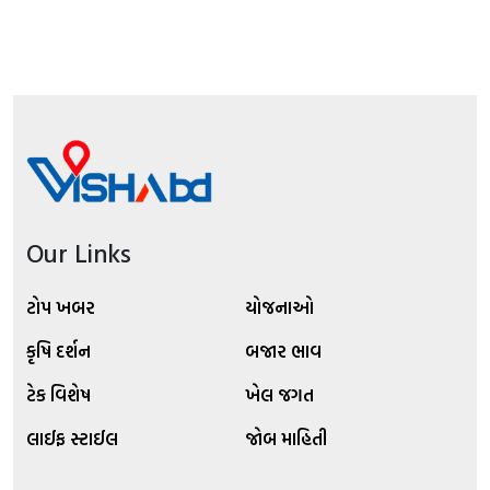
Our Links
ટોપ ખબર
યોજનાઓ
કૃષિ દર્શન
બજાર ભાવ
ટેક વિશેષ
ખેલ જગત
લાઈફ સ્ટાઈલ
જોબ માહિતી