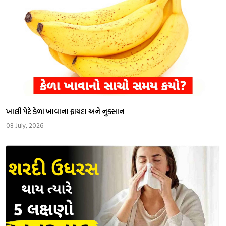
​ખાલી પેટે કેળાં ખાવાના ફાયદા અને નુકસાન
08 July, 2026