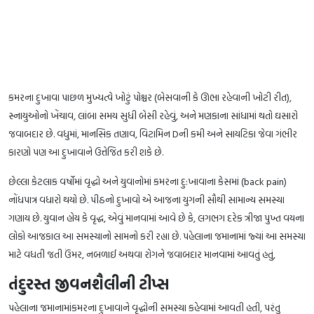
કમરના દુખાવા પાછળ મુખ્યત્વે ખોટું પોશ્ચર (બેસવાની કે ઊભા રહેવાની ખોટી રીત),
સ્નાયુઓનો ખેંચાવ, લાંબા સમય સુધી બેસી રહેવું, અને મણકાના સાંધામાં થતો ઘસારો
જવાબદાર છે. વધુમાં, માનસિક તણાવ, વિટામિન Dની કમી અને સાયટિકા જેવા ગંભીર
કારણો પણ આ દુખાવાને ઉત્તેજિત કરી શકે છે.
છેલ્લા કેટલાક વર્ષોમાં વૃદ્ધો અને યુવાનોમાં કમરના દુ:ખાવાના કેસમાં (back pain)
નોંધપાત્ર વધારો થયો છે. પીઠનો દુખાવો એ આજના યુગની સૌથી સામાન્ય સમસ્યા
ગણાય છે. યુવાન હોય કે વૃદ્ધ, એવું માનવામાં આવે છે કે, લગભગ દરેક ત્રીજા પુખ્ત વયના
લોકો આજકાલ આ સમસ્યાનો સામનો કરી રહ્યા છે. પહેલાના જમાનામાં જ્યાં આ સમસ્યા
માટે વધતી જતી ઉંમર, નબળાઈ અથવા રોગને જવાબદાર માનવામાં આવતું હતું,
તંદુરસ્ત જીવનશૈલીની ટીપ્સ
પહેલાના જમાનામાંકમરના દુખાવાને વૃદ્ધોની સમસ્યા કહેવામાં આવતી હતી, પરંતુ