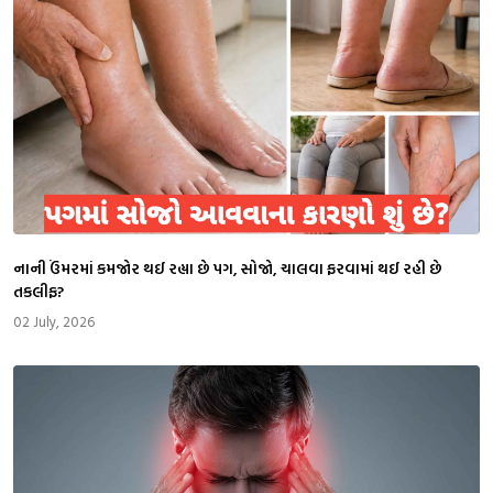
નાની ઉંમરમાં કમજોર થઈ રહ્યા છે પગ, સોજો, ચાલવા ફરવામાં થઈ રહી છે
તકલીફ?
02 July, 2026