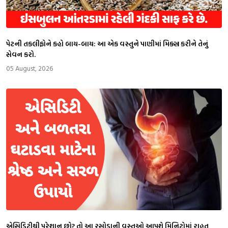
પેટની તકલીફોને કહો બાય-બાય: આ એક વસ્તુને પાણીમાં મિક્સ કરીને તેનું
સેવન કરો.
05 August, 2026
એસિડિટીથી પરેશાન છો? તો આ રસોડાની વસ્તુઓ આપશે મિનિટોમાં રાહત