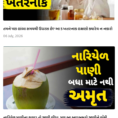
તમને પણ લાંબા સમયથી ઉધરસ છે? આ 5 ખતરનાક લક્ષણો ક્યારેય ન નકારો
06 July, 2026
નારિયેળ પાણીના ફાયદા તો જાણી લીધા, પણ આ આડઅસરો જાણીને ચોંકી