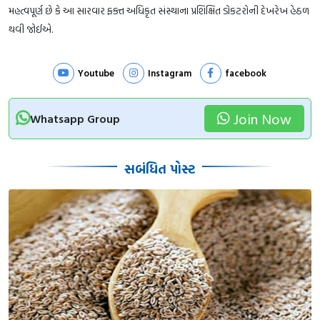
મહત્વપૂર્ણ છે કે આ સારવાર ફક્ત અધિકૃત સંસ્થાના પ્રશિક્ષિત ડોકટરોની દેખરેખ હેઠળ
થવી જોઈએ.
Youtube
Instagram
facebook
Join Now
Whatsapp Group
સબંધિત પોસ્ટ