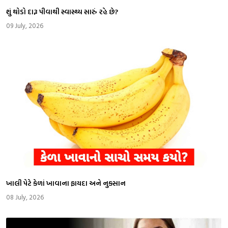
શું થોડો દારૂ પીવાથી સ્વાસ્થ્ય સારું રહે છે?
09 July, 2026
​ખાલી પેટે કેળાં ખાવાના ફાયદા અને નુકસાન
08 July, 2026