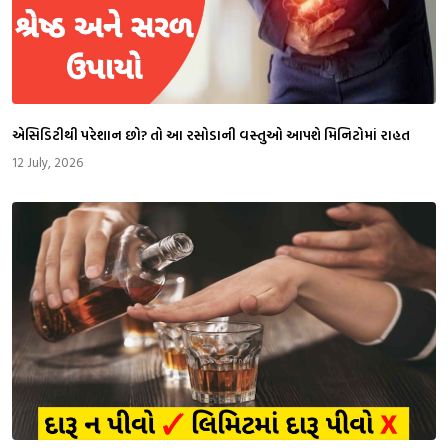
એસિડિટીથી પરેશાન છો? તો આ રસોડાની વસ્તુઓ આપશે મિનિટોમાં રાહત
12 July, 2026