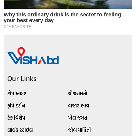
Our Links
ટોપ ખબર
યોજનાઓ
કૃષિ દર્શન
બજાર ભાવ
ટેક વિશેષ
ખેલ જગત
લાઈફ સ્ટાઈલ
જોબ માહિતી