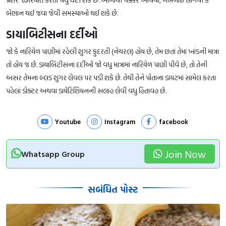
બેભાન થઈ જવા જેવી સમસ્યાઓ થઈ શકે છે.
ડાયાબિટીસના દર્દીઓ
જો કે નારિયેળ પાણીમાં રહેલી શુગર કુદરતી (નેચરલ) હોય છે, તેમ છતાં તેમાં ખાંડની માત્રા
તો હોય જ છે. ડાયાબિટીસના દર્દીઓ જો વધુ માત્રામાં નારિયેળ પાણી પીવે છે, તો તેની
અસર તેમના બ્લડ શુગર લેવલ પર પડી શકે છે. તેથી તેને પોતાના ડાયટમાં સામેલ કરતા
પહેલાં ડોક્ટર અથવા ડાયેટિશિયનની સલાહ લેવી વધુ હિતાવહ છે.
Youtube
Instagram
facebook
Join Now
Whatsapp Group
સબંધિત પોસ્ટ