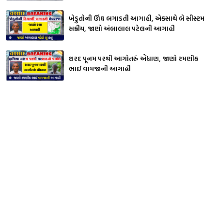
ખેડુતોની ઊંઘ બગાડતી આગાહી, એકસાથે બે સીસ્ટમ
સક્રીય, જાણો અંબાલાલ પટેલની આગાહી
શરદ પૂનમ પરથી આગોતરું એંધાણ, જાણો રમણીક
ભાઈ વામજાની આગાહી