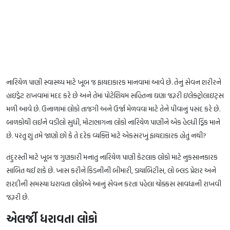
નારિયેળ પાણી સ્વાસ્થ્ય માટે ખૂબ જ ફાયદાકારક માનવામાં આવે છે. તેનું સેવન શરીરને
હાઇડ્રેટ રાખવામાં મદદ કરે છે અને તેમાં પોટેશિયમ સહિતના ઘણા જરૂરી ઇલેક્ટ્રોલાઇટ્સ
મળી આવે છે. ઉનાળામાં લોકો તાજગી અને ઉર્જા મેળવવા માટે તેને પીવાનું પસંદ કરે છે.
બાળકોથી લઈને વડીલો સુધી, મોટાભાગના લોકો નારિયેળ પાણીને એક હેલ્ધી ડ્રિંક માને
છે. પરંતુ શું તમે જાણો છો કે તે દરેક વ્યક્તિ માટે એકસરખું ફાયદાકારક હોતું નથી?
તંદુરસ્તી માટે ખૂબ જ ગુણકારી મનાતું નારિયેળ પાણી કેટલાક લોકો માટે નુકસાનકારક
સાબિત થઈ શકે છે. ખાસ કરીને કિડનીની બીમારી, ડાયાબિટીસ, લો બ્લડ પ્રેશર અને
શરદીની સમસ્યા ધરાવતા લોકોએ આનું સેવન કરતા પહેલા ચોક્કસ સાવધાની રાખવી
જરૂરી છે.
એલર્જી ધરાવતા લોકો