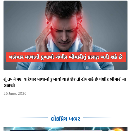
શું તમને પણ વારંવાર માથાનો દુખાવો થાઈ છે? તો હોય શકે છે ગંભીર બીમારીના
લક્ષણો
26 June, 2026
લોકપ્રિય ખબર