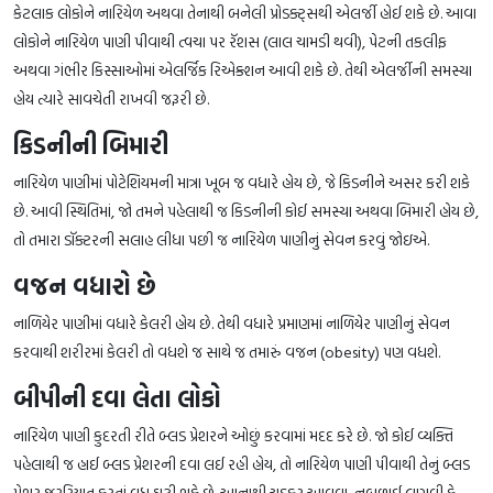
કેટલાક લોકોને નારિયેળ અથવા તેનાથી બનેલી પ્રોડક્ટ્સથી એલર્જી હોઈ શકે છે. આવા
લોકોને નારિયેળ પાણી પીવાથી ત્વચા પર રૅશસ (લાલ ચામડી થવી), પેટની તકલીફ
અથવા ગંભીર કિસ્સાઓમાં એલર્જિક રિએક્શન આવી શકે છે. તેથી એલર્જીની સમસ્યા
હોય ત્યારે સાવચેતી રાખવી જરૂરી છે.
કિડનીની બિમારી
નારિયેળ પાણીમાં પોટેશિયમની માત્રા ખૂબ જ વધારે હોય છે, જે કિડનીને અસર કરી શકે
છે. આવી સ્થિતિમાં, જો તમને પહેલાથી જ કિડનીની કોઈ સમસ્યા અથવા બિમારી હોય છે,
તો તમારા ડૉક્ટરની સલાહ લીધા પછી જ નારિયેળ પાણીનું સેવન કરવું જોઇએ.
વજન વધારો છે
નાળિયેર પાણીમાં વધારે કેલરી હોય છે. તેથી વધારે પ્રમાણમાં નાળિયેર પાણીનું સેવન
કરવાથી શરીરમાં કેલરી તો વધશે જ સાથે જ તમારું વજન (obesity) પણ વધશે.
બીપીની દવા લેતા લોકો
નારિયેળ પાણી કુદરતી રીતે બ્લડ પ્રેશરને ઓછું કરવામાં મદદ કરે છે. જો કોઈ વ્યક્તિ
પહેલાથી જ હાઈ બ્લડ પ્રેશરની દવા લઈ રહી હોય, તો નારિયેળ પાણી પીવાથી તેનું બ્લડ
પ્રેશર જરૂરિયાત કરતાં વધુ ઘટી શકે છે. આનાથી ચક્કર આવવા, નબળાઈ લાગવી કે