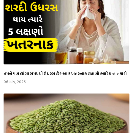
તમને પણ લાંબા સમયથી ઉધરસ છે? આ 5 ખતરનાક લક્ષણો ક્યારેય ન નકારો
06 July, 2026