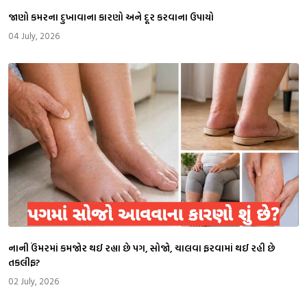
જાણો કમરના દુખાવાના કારણો અને દૂર કરવાના ઉપાયો
04 July, 2026
નાની ઉંમરમાં કમજોર થઈ રહ્યા છે પગ, સોજો, ચાલવા ફરવામાં થઈ રહી છે
તકલીફ?
02 July, 2026