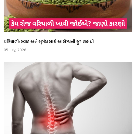
વરિયાળી: સ્વાદ અને સુગંધ સાથે આરોગ્યની જુગલબંધી
05 July, 2026