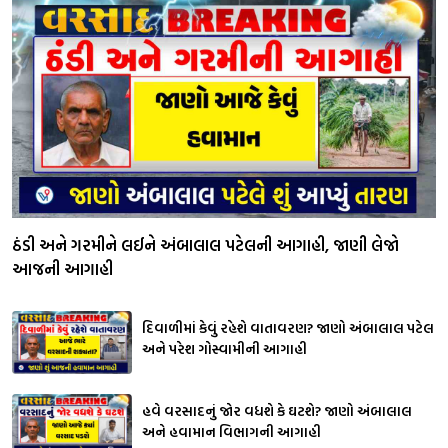
ઠંડી અને ગરમીને લઈને અંબાલાલ પટેલની આગાહી, જાણી લેજો
આજની આગાહી
દિવાળીમાં કેવું રહેશે વાતાવરણ? જાણો અંબાલાલ પટેલ
અને પરેશ ગોસ્વામીની આગાહી
હવે વરસાદનું જોર વધશે કે ઘટશે? જાણો અંબાલાલ
અને હવામાન વિભાગની આગાહી