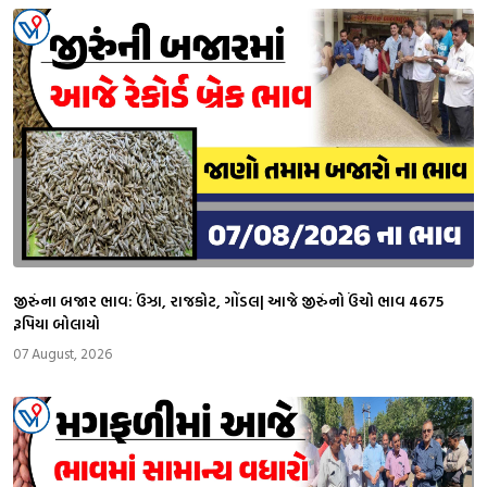
જીરુંના બજાર ભાવ: ઉંઝા, રાજકોટ, ગોંડલ| આજે જીરુંનો ઉંચો ભાવ 4675
રૂપિયા બોલાયો
07 August, 2026