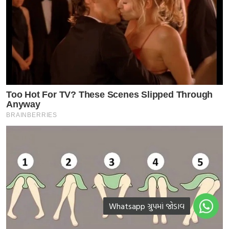
Whatsapp ગ્રુપમાં જોડાવ