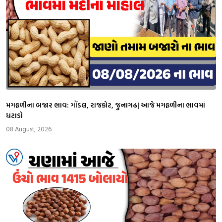
મગફળીના બજાર ભાવ: ગોંડલ, રાજકોટ, જુનાગઢ| આજે મગફળીના ભાવમાં
ધટાડો
08 August, 2026