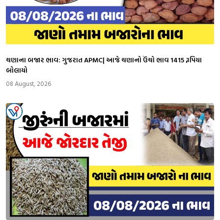
ચણાના બજાર ભાવ: ગુજરાત APMC| આજે ચણાનો ઉંચો ભાવ 1415 રૂપિયા
બોલાયો
08 August, 2026