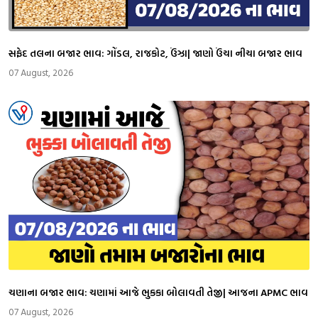
સફેદ તલના બજાર ભાવ: ગોંડલ, રાજકોટ, ઉંઝા| જાણો ઉંચા નીચા બજાર ભાવ
07 August, 2026
ચણાના બજાર ભાવ: ચણામાં આજે ભુકકા બોલાવતી તેજી| આજના APMC ભાવ
07 August, 2026