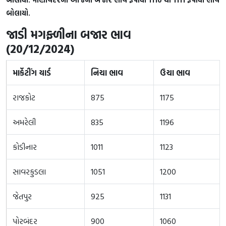
બોલાયો.
જાડી મગફ્ળીના બજાર ભાવ
(20/12/2024)
માર્કેટીંગ યાર્ડ
નિચા ભાવ
ઉચા ભાવ
રાજકોટ
875
1175
અમરેલી
835
1196
કોડીનાર
1011
1123
સાવરકુડલા
1051
1200
જેતપુર
925
1131
પોરબંદર
900
1060