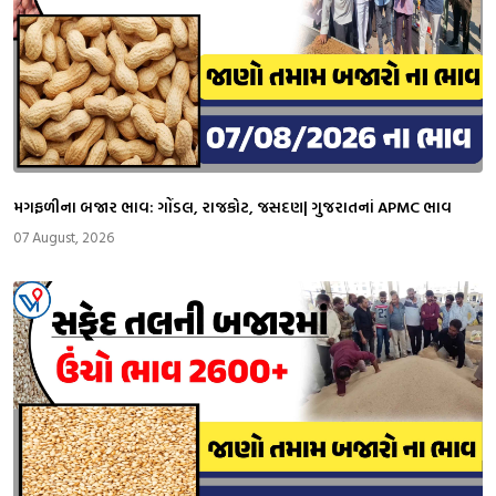
મગફળીના બજાર ભાવ: ગોંડલ, રાજકોટ, જસદણ| ગુજરાતનાં APMC ભાવ
07 August, 2026