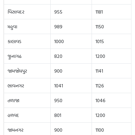
વિસાવદર
955
1181
મહુવા
989
1150
કાલાવડ
1000
1015
જુનાગઢ
820
1200
જામજોધપુર
900
1141
ભાવનગર
1041
1126
તળાજા
950
1046
હળવદ
801
1200
જામનગર
900
1100