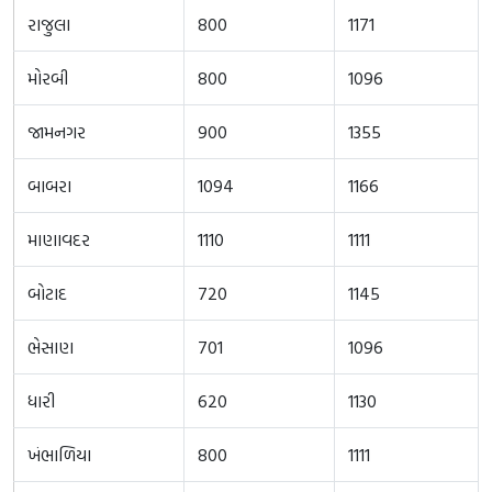
રાજુલા
800
1171
મોરબી
800
1096
જામનગર
900
1355
બાબરા
1094
1166
માણાવદર
1110
1111
બોટાદ
720
1145
ભેસાણ
701
1096
ધારી
620
1130
ખંભાળિયા
800
1111