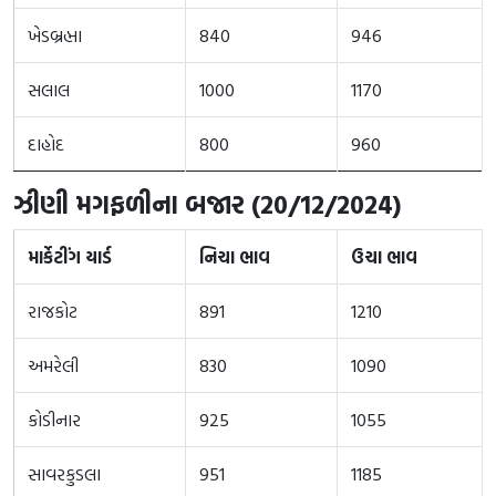
ખેડબ્રહ્મા
840
946
સલાલ
1000
1170
દાહોદ
800
960
ઝીણી
મગફળીના બજાર (20/12/2024)
માર્કેટીંગ યાર્ડ
નિચા ભાવ
ઉચા ભાવ
રાજકોટ
891
1210
અમરેલી
830
1090
કોડીનાર
925
1055
સાવરકુડલા
951
1185