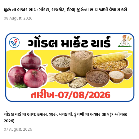
જીરુંના બજાર ભાવ: ગોંડલ, રાજકોટ, ઉંઝા| જીરુંના ભાવ જાણી વેચાણ કરો
08 August, 2026
ગોંડલ યાર્ડના ભાવ: કપાસ, જીરું, મગફળી, ડુંગળીના બજાર ભાવ(7 ઓગસ્ટ
2026)
07 August, 2026