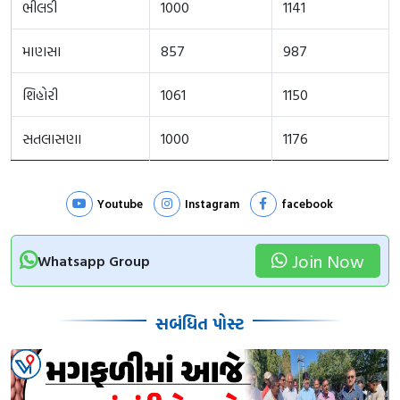
ભીલડી
1000
1141
માણસા
857
987
શિહોરી
1061
1150
સતલાસણા
1000
1176
Youtube
Instagram
facebook
Join Now
Whatsapp Group
સબંધિત પોસ્ટ