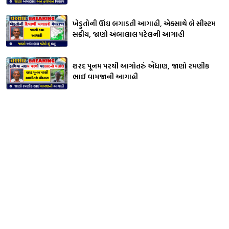
ખેડુતોની ઊંઘ બગાડતી આગાહી, એકસાથે બે સીસ્ટમ
સક્રીય, જાણો અંબાલાલ પટેલની આગાહી
શરદ પૂનમ પરથી આગોતરું એંધાણ, જાણો રમણીક
ભાઈ વામજાની આગાહી