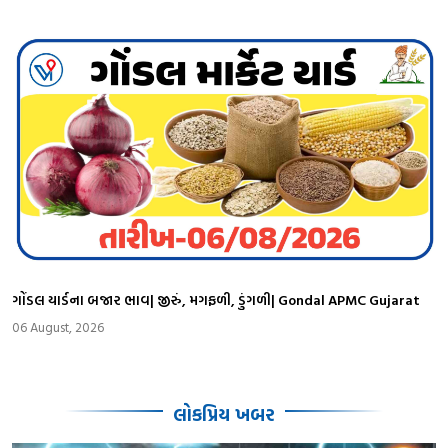
ગોંડલ યાર્ડના બજાર ભાવ| જીરું, મગફળી, ડુંગળી| Gondal APMC Gujarat
06 August, 2026
લોકપ્રિય ખબર