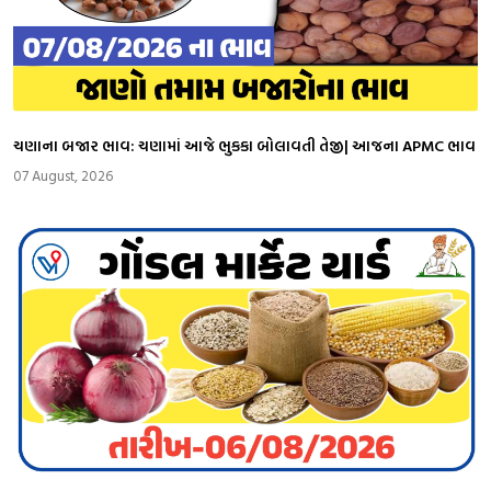
ચણાના બજાર ભાવ: ચણામાં આજે ભુકકા બોલાવતી તેજી| આજના APMC ભાવ
07 August, 2026