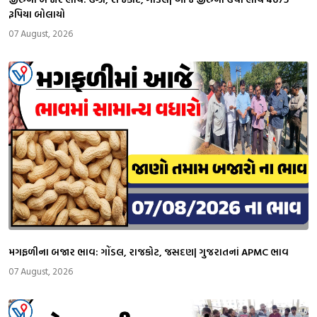
રૂપિયા બોલાયો
07 August, 2026
મગફળીના બજાર ભાવ: ગોંડલ, રાજકોટ, જસદણ| ગુજરાતનાં APMC ભાવ
07 August, 2026