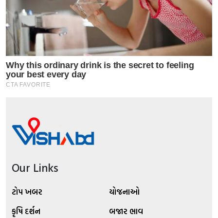
Our Links
ટોપ ખબર
યોજનાઓ
કૃષિ દર્શન
બજાર ભાવ