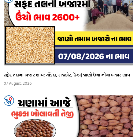
સફેદ તલના બજાર ભાવ: ગોંડલ, રાજકોટ, ઉંઝા| જાણો ઉંચા નીચા બજાર ભાવ
07 August, 2026