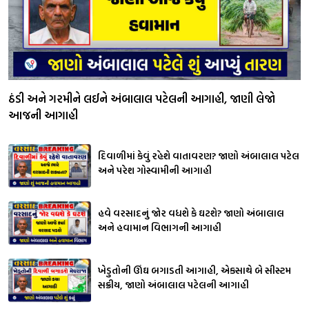
ઠંડી અને ગરમીને લઈને અંબાલાલ પટેલની આગાહી, જાણી લેજો
આજની આગાહી
દિવાળીમાં કેવું રહેશે વાતાવરણ? જાણો અંબાલાલ પટેલ
અને પરેશ ગોસ્વામીની આગાહી
હવે વરસાદનું જોર વધશે કે ઘટશે? જાણો અંબાલાલ
અને હવામાન વિભાગની આગાહી
ખેડુતોની ઊંઘ બગાડતી આગાહી, એકસાથે બે સીસ્ટમ
સક્રીય, જાણો અંબાલાલ પટેલની આગાહી