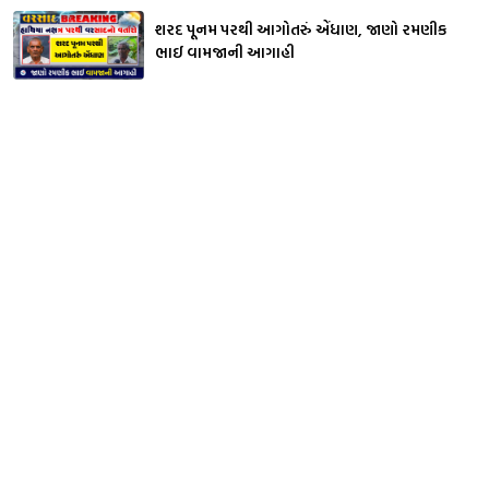
શરદ પૂનમ પરથી આગોતરું એંધાણ, જાણો રમણીક
ભાઈ વામજાની આગાહી