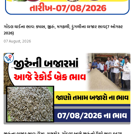
ગોંડલ યાર્ડના ભાવ: કપાસ, જીરું, મગફળી, ડુંગળીના બજાર ભાવ(7 ઓગસ્ટ
2026)
07 August, 2026
જીરુંના બજાર ભાવ: ઉંઝા, રાજકોટ, ગોંડલ| આજે જીરુંનો ઉંચો ભાવ 4675