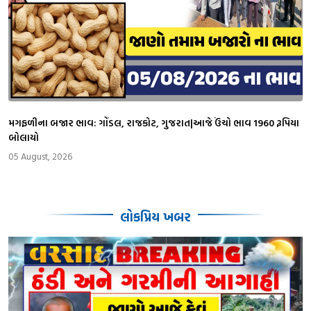
મગફળીના બજાર ભાવ: ગોંડલ, રાજકોટ, ગુજરાત|આજે ઉંચો ભાવ 1960 રૂપિયા
બોલાયો
05 August, 2026
લોકપ્રિય ખબર