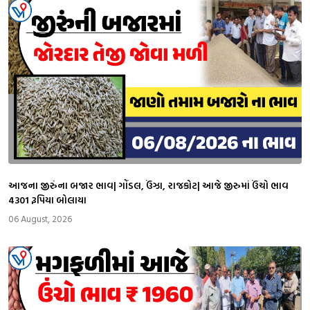
આજના જીરુંના બજાર ભાવ| ગોંડલ, ઉંઝા, રાજકોટ| આજે જીરુમાં ઉંચો ભાવ
4301 રૂપિયા બોલાયા
06 August, 2026