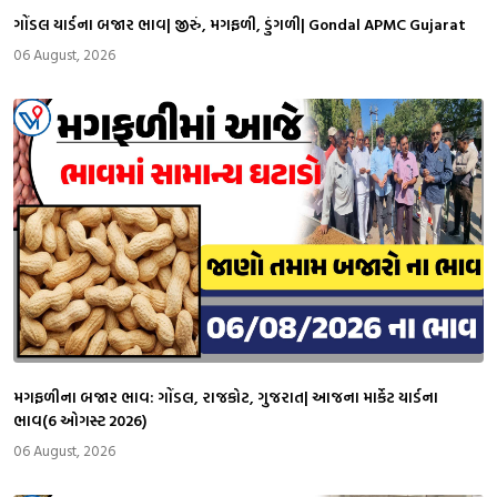
ગોંડલ યાર્ડના બજાર ભાવ| જીરું, મગફળી, ડુંગળી| Gondal APMC Gujarat
06 August, 2026
મગફળીના બજાર ભાવ: ગોંડલ, રાજકોટ, ગુજરાત| આજના માર્કેટ યાર્ડના
ભાવ(6 ઓગસ્ટ 2026)
06 August, 2026