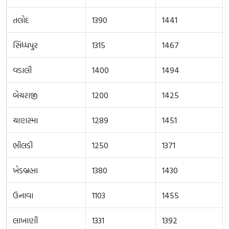
તલોદ
1390
1441
સિધ્ધપુર
1315
1467
વડાલી
1400
1494
બેચરાજી
1200
1425
ચાણસ્મા
1289
1451
ભીલડી
1250
1371
ખેડબ્રહ્મા
1380
1430
ઉનાવા
1103
1455
લાખાણી
1331
1392