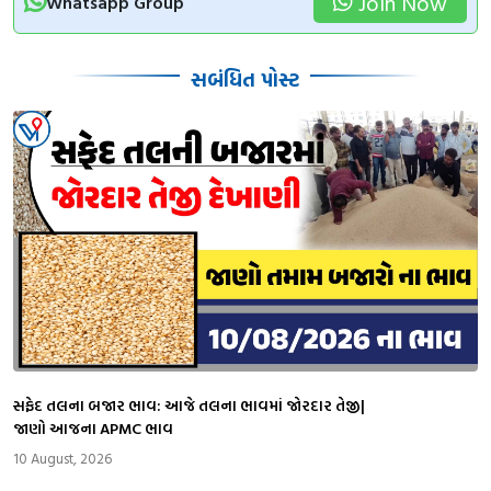
Join Now
Whatsapp Group
સબંધિત પોસ્ટ
સફેદ તલના બજાર ભાવ: આજે તલના ભાવમાં જોરદાર તેજી|
જાણો આજના APMC ભાવ
10 August, 2026