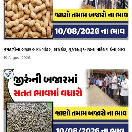
મગફળીના બજાર ભાવ: ગોંડલ, રાજકોટ, ગુજરાત| આજના માર્કેટ યાર્ડના ભાવ
10 August, 2026