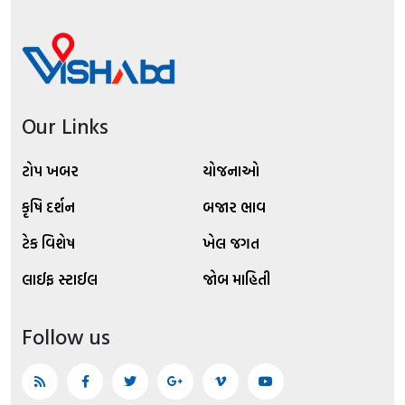
Our Links
ટોપ ખબર
યોજનાઓ
કૃષિ દર્શન
બજાર ભાવ
ટેક વિશેષ
ખેલ જગત
લાઈફ સ્ટાઈલ
જોબ માહિતી
Follow us