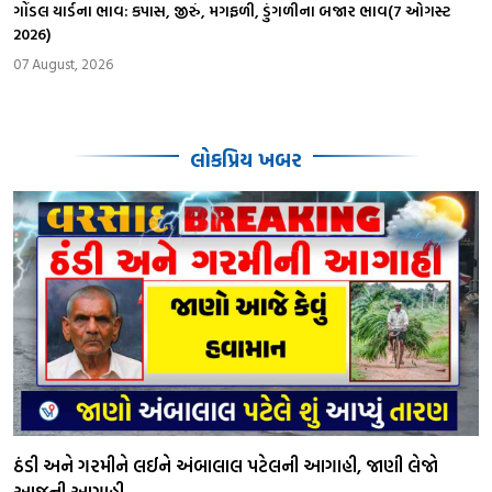
ગોંડલ યાર્ડના ભાવ: કપાસ, જીરું, મગફળી, ડુંગળીના બજાર ભાવ(7 ઓગસ્ટ
2026)
07 August, 2026
લોકપ્રિય ખબર
ઠંડી અને ગરમીને લઈને અંબાલાલ પટેલની આગાહી, જાણી લેજો
આજની આગાહી