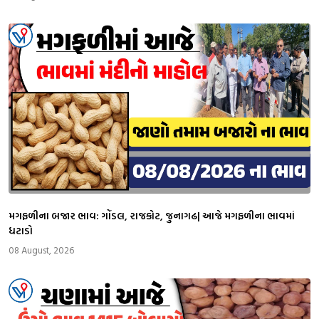
મગફળીના બજાર ભાવ: ગોંડલ, રાજકોટ, જુનાગઢ| આજે મગફળીના ભાવમાં
ધટાડો
08 August, 2026