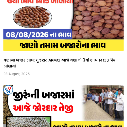
ચણાના બજાર ભાવ: ગુજરાત APMC| આજે ચણાનો ઉંચો ભાવ 1415 રૂપિયા
બોલાયો
08 August, 2026