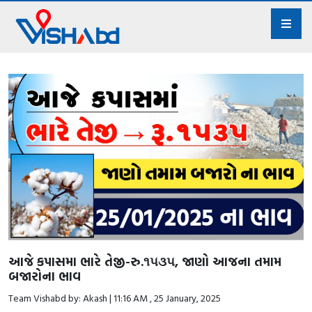
આજે કપાસમા ભારે તેજી-રુ.૧૫૩૫, જાણો આજના તમામ
બજારોના ભાવ
Team Vishabd by: Akash | 11:16 AM , 25 January, 2025