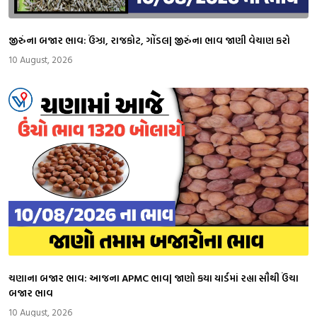
જીરુંના બજાર ભાવ: ઉંઝા, રાજકોટ, ગોંડલ| જીરુંના ભાવ જાણી વેચાણ કરો
10 August, 2026
ચણાના બજાર ભાવ: આજના APMC ભાવ| જાણો કયા યાર્ડમાં રહ્યા સૌથી ઉંચા
બજાર ભાવ
10 August, 2026