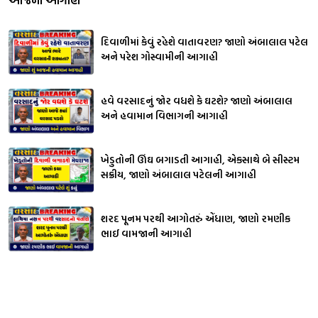
દિવાળીમાં કેવું રહેશે વાતાવરણ? જાણો અંબાલાલ પટેલ
અને પરેશ ગોસ્વામીની આગાહી
હવે વરસાદનું જોર વધશે કે ઘટશે? જાણો અંબાલાલ
અને હવામાન વિભાગની આગાહી
ખેડુતોની ઊંઘ બગાડતી આગાહી, એકસાથે બે સીસ્ટમ
સક્રીય, જાણો અંબાલાલ પટેલની આગાહી
શરદ પૂનમ પરથી આગોતરું એંધાણ, જાણો રમણીક
ભાઈ વામજાની આગાહી