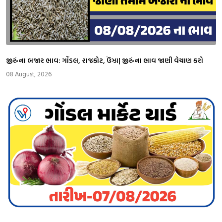
જીરુંના બજાર ભાવ: ગોંડલ, રાજકોટ, ઉંઝા| જીરુંના ભાવ જાણી વેચાણ કરો
08 August, 2026