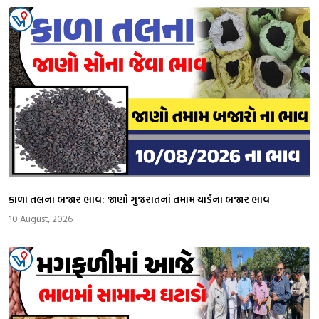
કાળા તલના બજાર ભાવ: જાણો ગુજરાતનાં તમામ યાર્ડના બજાર ભાવ
10 August, 2026