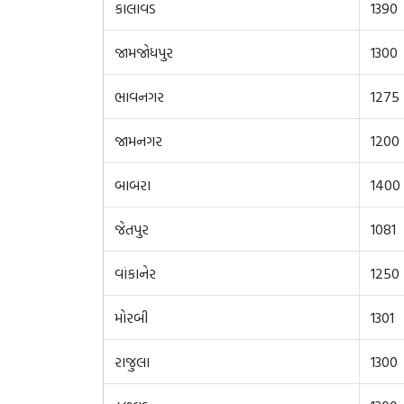
કાલાવડ
1390
જામજોધપુર
1300
ભાવનગર
1275
જામનગર
1200
બાબરા
1400
જેતપુર
1081
વાંકાનેર
1250
મોરબી
1301
રાજુલા
1300