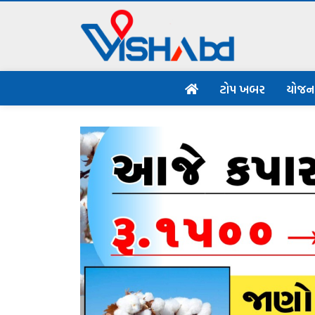
ટોપ ખબર
યોજ