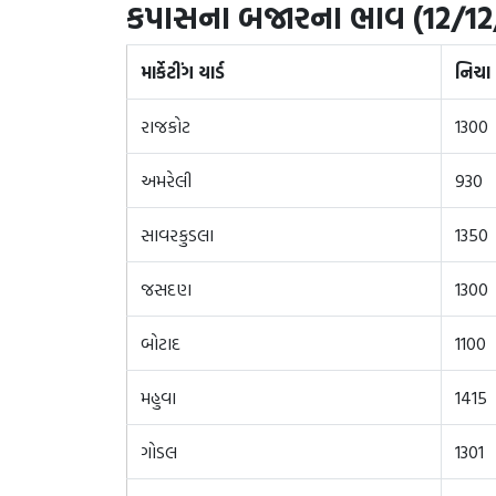
કપાસના બજારના ભાવ (12/12
માર્કેટીંગ યાર્ડ
નિચા
રાજકોટ
1300
અમરેલી
930
સાવરકુડલા
1350
જસદણ
1300
બોટાદ
1100
મહુવા
1415
ગોડલ
1301