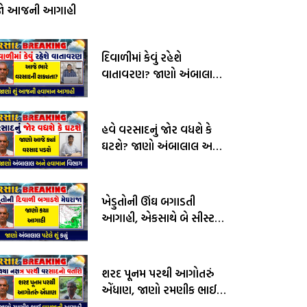
જો આજની આગાહી
દિવાળીમાં કેવું રહેશે
વાતાવરણ? જાણો અંબાલાલ
પટેલ અને પરેશ ગોસ્વામીની
આગાહી
હવે વરસાદનું જોર વધશે કે
ઘટશે? જાણો અંબાલાલ અને
હવામાન વિભાગની આગાહી
ખેડુતોની ઊંઘ બગાડતી
આગાહી, એકસાથે બે સીસ્ટમ
સક્રીય, જાણો અંબાલાલ
પટેલની આગાહી
શરદ પૂનમ પરથી આગોતરું
એંધાણ, જાણો રમણીક ભાઈ
વામજાની આગાહી