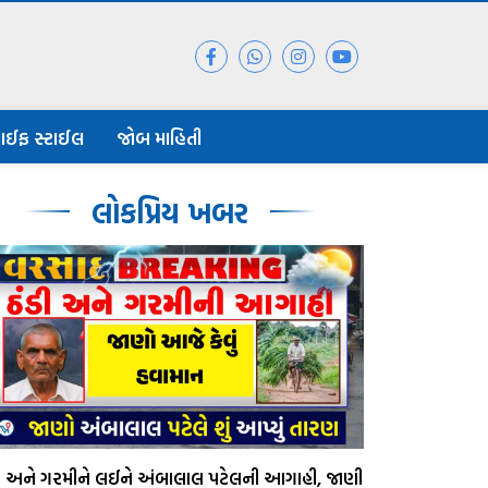
ાઈફ સ્ટાઈલ
જોબ માહિતી
લોકપ્રિય ખબર
ડી અને ગરમીને લઈને અંબાલાલ પટેલની આગાહી, જાણી