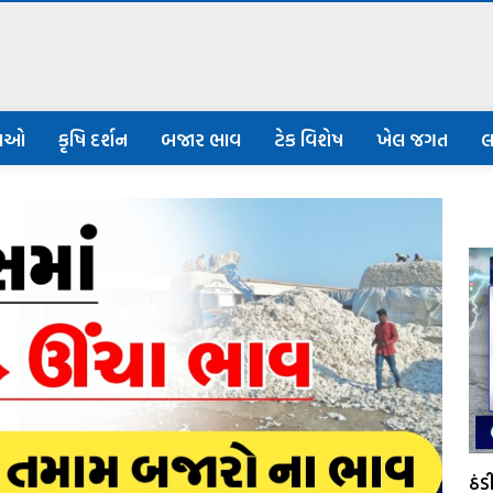
નાઓ
કૃષિ દર્શન
બજાર ભાવ
ટેક વિશેષ
ખેલ જગત
લ
ઠં