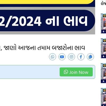
લે
વ, જાણો આજના તમામ બજારોના ભાવ
Join Now