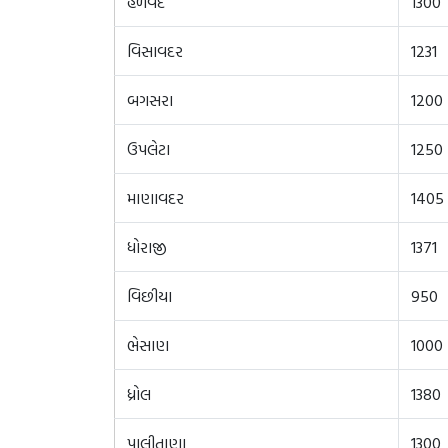
હળવદ
1300
વિસાવદર
1231
બગસરા
1200
ઉપલેટા
1250
માણાવદર
1405
ધોરાજી
1371
વિછીયા
950
ભેસાણ
1000
ધ્રોલ
1380
પાલીતાણા
1300