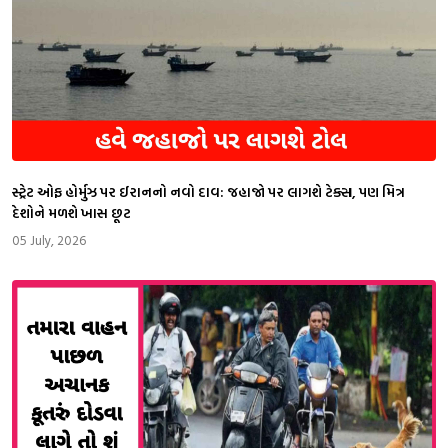
સ્ટ્રેટ ઓફ હોર્મુઝ પર ઈરાનનો નવો દાવ: જહાજો પર લાગશે ટેક્સ, પણ મિત્ર
દેશોને મળશે ખાસ છૂટ
05 July, 2026