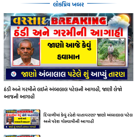
લોકપ્રિય ખબર
ઠંડી અને ગરમીને લઈને અંબાલાલ પટેલની આગાહી, જાણી લેજો
આજની આગાહી
દિવાળીમાં કેવું રહેશે વાતાવરણ? જાણો અંબાલાલ પટેલ
અને પરેશ ગોસ્વામીની આગાહી