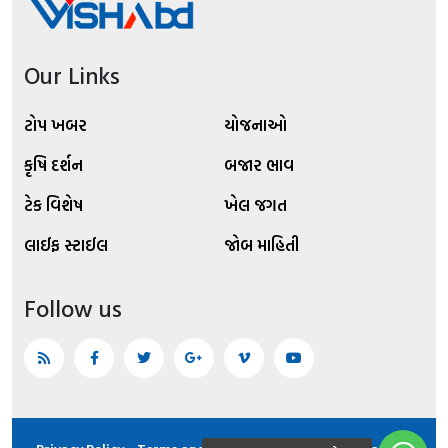
Our Links
ટોપ ખબર
યોજનાઓ
કૃષિ દર્શન
બજાર ભાવ
ટેક વિશેષ
ખેલ જગત
લાઈફ સ્ટાઈલ
જોબ માહિતી
Follow us