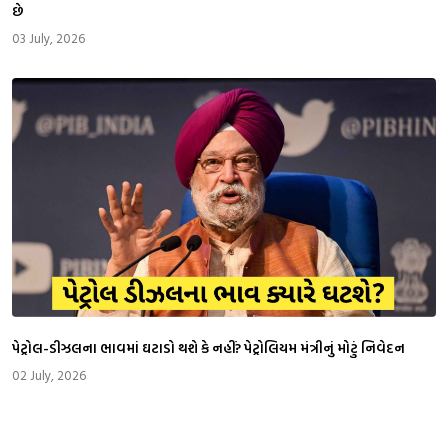
છે
03 July, 2026
પેટ્રોલ-ડીઝલના ભાવમાં ઘટાડો થશે કે નહીં? પેટ્રોલિયમ મંત્રીનું મોટું નિવેદન
02 July, 2026