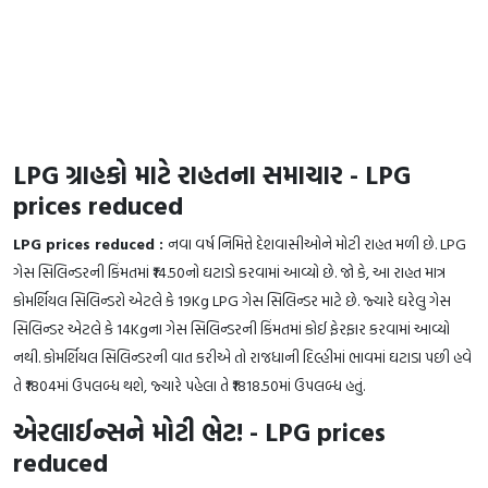
LPG ગ્રાહકો માટે રાહતના સમાચાર - LPG
prices reduced
LPG prices reduced :
નવા વર્ષ નિમિત્તે દેશવાસીઓને મોટી રાહત મળી છે. LPG
ગેસ સિલિન્ડરની કિંમતમાં ₹14.50નો ઘટાડો કરવામાં આવ્યો છે. જો કે, આ રાહત માત્ર
કોમર્શિયલ સિલિન્ડરો એટલે કે 19Kg LPG ગેસ સિલિન્ડર માટે છે. જ્યારે ઘરેલુ ગેસ
સિલિન્ડર એટલે કે 14Kgના ગેસ સિલિન્ડરની કિંમતમાં કોઈ ફેરફાર કરવામાં આવ્યો
નથી. કોમર્શિયલ સિલિન્ડરની વાત કરીએ તો રાજધાની દિલ્હીમાં ભાવમાં ઘટાડા પછી હવે
તે ₹1804માં ઉપલબ્ધ થશે, જ્યારે પહેલા તે ₹1818.50માં ઉપલબ્ધ હતું.
એરલાઈન્સને મોટી ભેટ! - LPG prices
reduced