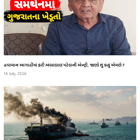
​હવામાન આગાહીમાં ફરી અંબાલાલ પટેલની એન્ટ્રી, જાણો શું કહ્યું એમણે ?
14 July, 2026