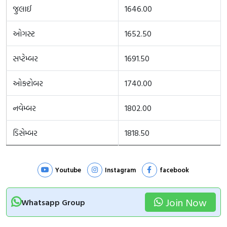
જુલાઈ
1646.00
ઓગસ્ટ
1652.50
સપ્ટેમ્બર
1691.50
ઓક્ટોબર
1740.00
નવેમ્બર
1802.00
ડિસેમ્બર
1818.50
Youtube
Instagram
facebook
Join Now
Whatsapp Group