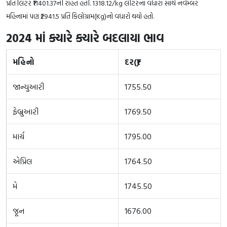
પ્રતિ લિટર ₹11401.37ની રાહત હતી. 1318.12/kg લીટરના વધારા સાથે નવેમ્બર
મહિનામાં પણ ₹2941.5 પ્રતિ કિલોગ્રામ(Kg)નો વધારો થયો હતો.
2024 માં ક્યારે ક્યારે બદલાયા ભાવ
મહિનો
દર(₹)
જાન્યુઆરી
1755.50
ફેબ્રુઆરી
1769.50
માર્ચ
1795.00
એપ્રિલ
1764.50
મે
1745.50
જૂન
1676.00