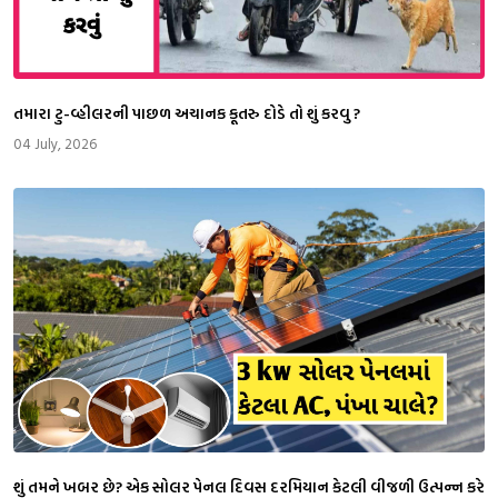
તમારા ટુ-વ્હીલરની પાછળ અચાનક કૂતરુ દોડે તો શું કરવુ ?
04 July, 2026
શું તમને ખબર છે? એક સોલર પેનલ દિવસ દરમિયાન કેટલી વીજળી ઉત્પન્ન કરે