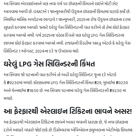
આ સિવાય એરલાઈન્સને પણ નવા વર્ષ પર ઈંધણની કિંમતને લઈને મોટી ભેટ
આપવામાં આવી છે. OMCએ 1 જાન્યુઆરીથી ઉડ્ડયન ઇંધણની કિંમતમાં ઘટાડો કર્યો છે.
નિયમિત માસિક અપડેટના ભાગરૂપે 1 જાન્યુઆરી, 2025ના રોજ ઉડ્ડયન ઇંધણના દરમાં
સુધારો કરવામાં આવશે. જ્યારે ઘરેલું ગેસ સિલિન્ડરની વાત કરીએ તો તેમાં કોઈ ફેરફાર
કરવામાં આવ્યો નથી. વર્ષ 2025ના પહેલા દિવસે પણ ઘરેલુ LPG ગેસ સિલિન્ડરના
ભાવમાં કોઈ ફેરફાર કરવામાં આવ્યો નથી. રાજધાની દિલ્હીમાં 14Kg એટલે કે ઘરેલુ ગેસ
સિલિન્ડર 1 ઓગસ્ટ, 2024ના દરે જ ઉપલબ્ધ થશે.
ઘરેલું LPG ગેસ સિલિન્ડરની કિંમત
આ સિવાય જો પટનાની વાત કરીએ તો અહીં ઘરેલું સિલિન્ડર જૂના દરે એટલે
કે ₹892.50માં મળશે. કોલકાતામાં LPG ગેસ સિલિન્ડરની કિંમત ₹829, મુંબઈમાં ₹802.50
અને ચેન્નાઈમાં ₹818.50 છે. આ સિવાય પટનામાં ઘરેલુ ગેસ સિલિન્ડરની ₹892.50 માં
મળશે.
આ ફેરફારથી એરલાઇન ટિકિટના ભાવને અસર!
આ ફેરફારથી એરલાઇન ટિકિટના ભાવને અસર થવાની ધારણા છે, જે નવા ઇંધણના
દરોને આધારે વધારો જોઈ શકે છે. ડિસેમ્બરમાં એવિએશન ફ્યુઅલના એટીએફ કિંમતમાં