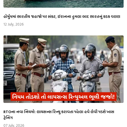
​હોર્મુઝમાં ભારતીય જહાજો પર સંકટ, ઈરાનના હુમલા બાદ ભારતનું કડક વલણ
12 July, 2026
RTOના નવા નિયમો: લાયસન્સ રિન્યુ કરાવતા પહેલા હવે લેવી પડશે ખાસ
ટ્રેનિંગ
07 July, 2026