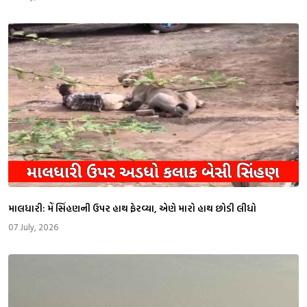
માલધારી: મેં સિંહણની ઉપર હાથ ફેરવ્યા, એણે મારો હાથ છોડી લીધો
07 July, 2026