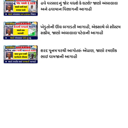
હવે વરસાદનું જોર વધશે કે ઘટશે? જાણો અંબાલાલ
અને હવામાન વિભાગની આગાહી
ખેડુતોની ઊંઘ બગાડતી આગાહી, એકસાથે બે સીસ્ટમ
સક્રીય, જાણો અંબાલાલ પટેલની આગાહી
શરદ પૂનમ પરથી આગોતરું એંધાણ, જાણો રમણીક
ભાઈ વામજાની આગાહી