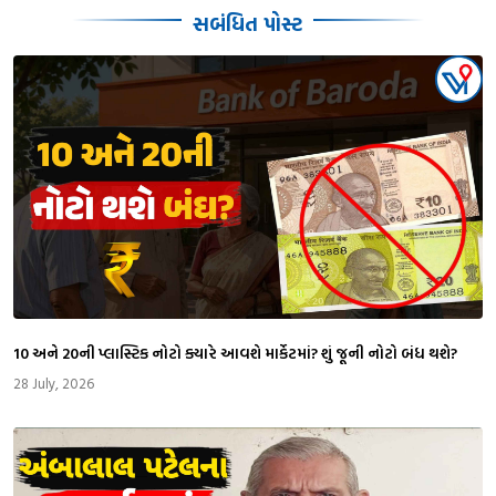
સબંધિત પોસ્ટ
₹10 અને ₹20ની પ્લાસ્ટિક નોટો ક્યારે આવશે માર્કેટમાં? શું જૂની નોટો બંધ થશે?
28 July, 2026