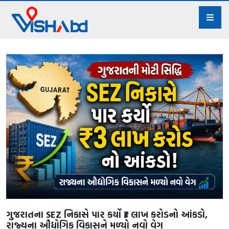
ગુજરાતના SEZ નિકાસે પાર કર્યો ₹3 લાખ કરોડનો આંકડો,
રાજ્યના ઔદ્યોગિક વિકાસને મળ્યો નવો વેગ