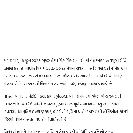
અમદાવાદ, 18 જૂન 2026: ગુજરાતે આર્થિક વિકાસના ક્ષેત્રમાં વધુ એક મહત્વપૂર્ણ સિદ્ધિ
હાંસલ કરી છે. નાણાકીય વર્ષ 2025-26 દરમિયાન રાજ્યના સ્પેશિયલ ઇકોનોમિક ઝોન
(SEZ)માંથી થતી નિકાસે ₹3 લાખ કરોડનો ઐતિહાસિક આંકડો પાર કર્યો છે. આ સિદ્ધિ
ગુજરાતને દેશના અગ્રણી નિકાસકાર રાજ્યોમાં વધુ મજબૂત સ્થાન અપાવે છે.
માહિતી અનુસાર પેટ્રોકેમિકલ, ફાર્માસ્યુટિકલ, એન્જિનિયરિંગ, જેમ્સ એન્ડ જ્વેલરી
સહિતના વિવિધ ઉદ્યોગોએ નિકાસ વૃદ્ધિમાં મહત્વપૂર્ણ યોગદાન આપ્યું છે. રાજ્યમાં
ઉપલબ્ધ આધુનિક ઈન્ફ્રાસ્ટ્રક્ચર, બંદરોની સુવિધા અને ઉદ્યોગલક્ષી નીતિઓના કારણે
વિદેશી વેપારમાં સતત વધારો નોંધાઈ રહ્યો છે.
વિશેષજ્ઞોના મતે ગુજરાતના SEZ વિસ્તારોમાં વધતી ઔદ્યોગિક પ્રવૃત્તિઓ રાજ્યમાં