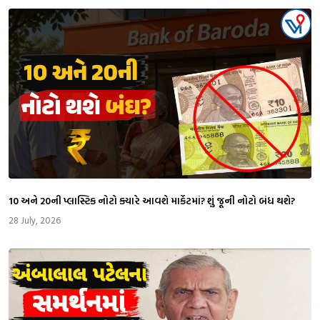
₹10 અને ₹20ની પ્લાસ્ટિક નોટો ક્યારે આવશે માર્કેટમાં? શું જૂની નોટો બંધ થશે?
28 July, 2026