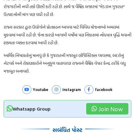
રોજગારીની નવી તકો ઊભી કરી રહી છે. સાથે જ વૈશ્વિક બજારમાં "મેડ ઇન ગુજરાત"
ઉત્પાદનોની માંગ પણ વધી રહી છે.
રાજ્ય સરકાર દ્વારા ઉદ્યોગોને પ્રોત્સાહન આપવા માટે વિવિધ યોજનાઓ અમલમાં
મુકવામાં આવી રહી છે. જેના કારણે આગામી વર્ષોમાં પણ નિકાસમાં નોંધપાત્ર વૃદ્ધિ થવાની
શક્યતા વ્યક્ત કરવામાં આવી રહી છે.
આર્થિક નિષ્ણાતોનું માનવું છે કે ગુજરાતની મજબૂત લોજિસ્ટિક્સ વ્યવસ્થા, બંદરોનું
નેટવર્ક અને રોકાણકારોને અનુકૂળ વાતાવરણ રાજ્યને વૈશ્વિક વેપાર કેન્દ્ર તરીકે વધુ
મજબૂત બનાવશે.
Youtube
Instagram
facebook
Join Now
Whatsapp Group
સબંધિત પોસ્ટ