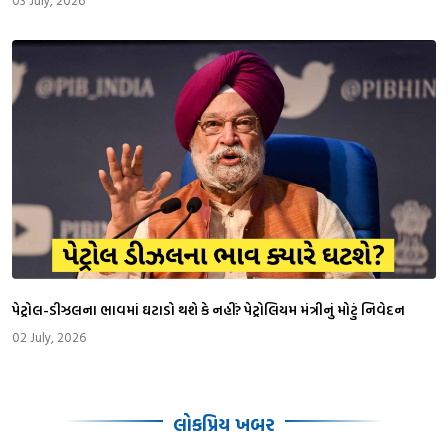
03 July, 2026
પેટ્રોલ-ડીઝલના ભાવમાં ઘટાડો થશે કે નહીં? પેટ્રોલિયમ મંત્રીનું મોટું નિવેદન
02 July, 2026
લોકપ્રિય ખબર