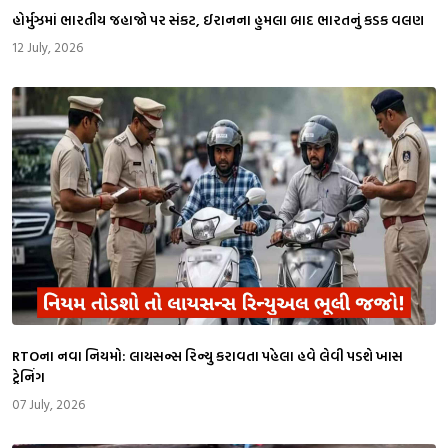
​હોર્મુઝમાં ભારતીય જહાજો પર સંકટ, ઈરાનના હુમલા બાદ ભારતનું કડક વલણ
12 July, 2026
RTOના નવા નિયમો: લાયસન્સ રિન્યુ કરાવતા પહેલા હવે લેવી પડશે ખાસ
ટ્રેનિંગ
07 July, 2026