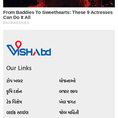
Our Links
ટોપ ખબર
યોજનાઓ
કૃષિ દર્શન
બજાર ભાવ
ટેક વિશેષ
ખેલ જગત
લાઈફ સ્ટાઈલ
જોબ માહિતી