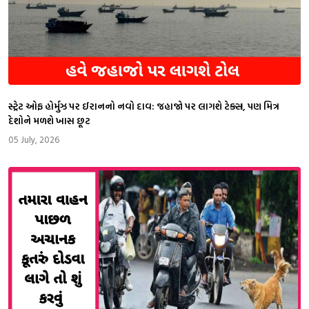
સ્ટ્રેટ ઓફ હોર્મુઝ પર ઈરાનનો નવો દાવ: જહાજો પર લાગશે ટેક્સ, પણ મિત્ર
દેશોને મળશે ખાસ છૂટ
05 July, 2026