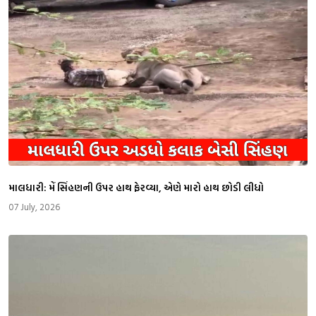
માલધારી: મેં સિંહણની ઉપર હાથ ફેરવ્યા, એણે મારો હાથ છોડી લીધો
07 July, 2026