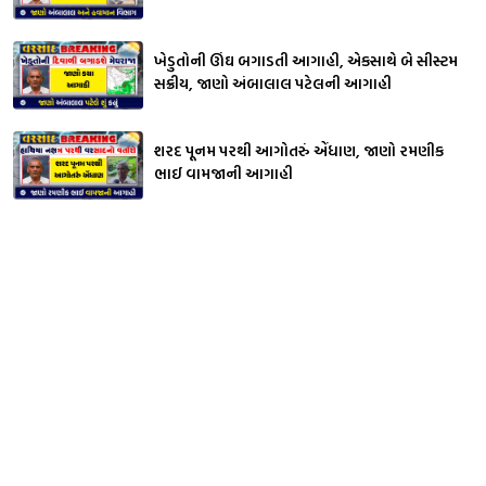
ખેડુતોની ઊંઘ બગાડતી આગાહી, એકસાથે બે સીસ્ટમ
સક્રીય, જાણો અંબાલાલ પટેલની આગાહી
શરદ પૂનમ પરથી આગોતરું એંધાણ, જાણો રમણીક
ભાઈ વામજાની આગાહી