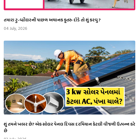
તમારા ટુ-વ્હીલરની પાછળ અચાનક કૂતરુ દોડે તો શું કરવુ ?
04 July, 2026
શું તમને ખબર છે? એક સોલર પેનલ દિવસ દરમિયાન કેટલી વીજળી ઉત્પન્ન કરે
છે