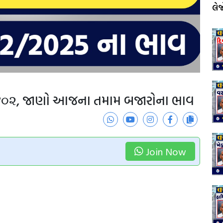
લે
૧૪૦૨, જાણો આજના તમામ બજારોના ભાવ
Join Now