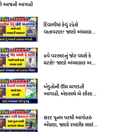
જો આજની આગાહી
દિવાળીમાં કેવું રહેશે
વાતાવરણ? જાણો અંબાલાલ
પટેલ અને પરેશ ગોસ્વામીની
આગાહી
હવે વરસાદનું જોર વધશે કે
ઘટશે? જાણો અંબાલાલ અને
હવામાન વિભાગની આગાહી
ખેડુતોની ઊંઘ બગાડતી
આગાહી, એકસાથે બે સીસ્ટમ
સક્રીય, જાણો અંબાલાલ
પટેલની આગાહી
શરદ પૂનમ પરથી આગોતરું
એંધાણ, જાણો રમણીક ભાઈ
વામજાની આગાહી