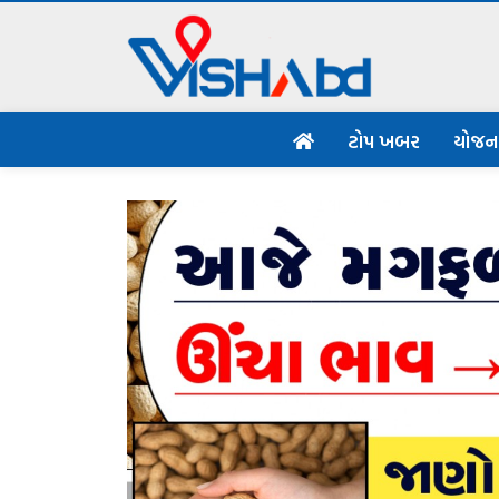
ટોપ ખબર
યોજ