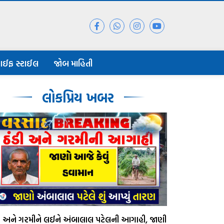
ાઈફ સ્ટાઈલ
જોબ માહિતી
લોકપ્રિય ખબર
ડી અને ગરમીને લઈને અંબાલાલ પટેલની આગાહી, જાણી