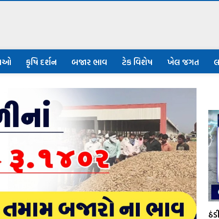
નાઓ
કૃષિ દર્શન
બજાર ભાવ
ટેક વિશેષ
ખેલ જગત
લ
ઠં