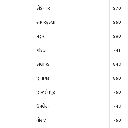
કોડીનાર
970
સાવરકુડલા
950
મહુવા
980
ગોડલ
741
કાલાવડ
840
જુનાગઢ
850
જામજોધપુર
750
ઉપલેટા
740
ધોરાજી
750