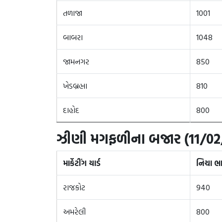
તળાજા
1001
બાબરા
1048
જામનગર
850
ખેડબ્રહ્મા
810
દાહોદ
800
ઝીણી
મગફળીના બજાર (11/02
માર્કેટીંગ યાર્ડ
નિચા ભ
રાજકોટ
940
અમરેલી
800