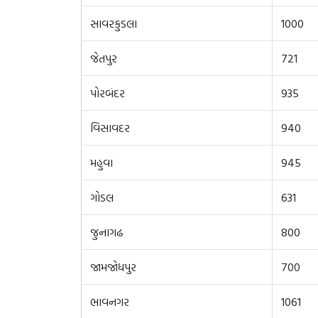
સાવરકુડલા
1000
જેતપુર
721
પોરબંદર
935
વિસાવદર
940
મહુવા
945
ગોડલ
631
જુનાગઢ
800
જામજોધપુર
700
ભાવનગર
1061