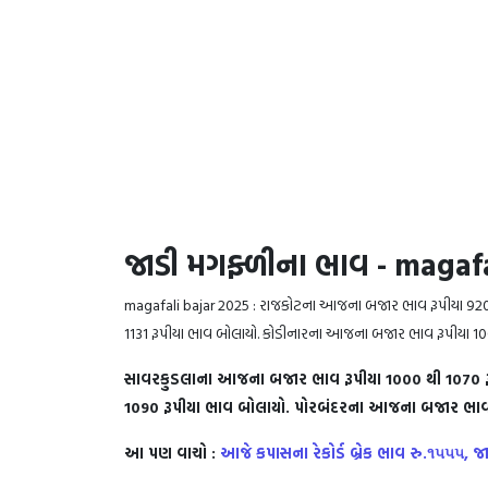
જાડી મગફ્ળીના ભાવ - magafa
magafali bajar 2025 : રાજકોટના આજના બજાર ભાવ રૂપીયા 920
1131 રૂપીયા ભાવ બોલાયો. કોડીનારના આજના બજાર ભાવ રૂપીયા 100
સાવરકુડલાના આજના બજાર ભાવ રૂપીયા 1000 થી 1070 રૂ
1090 રૂપીયા ભાવ બોલાયો. પોરબંદરના આજના બજાર ભાવ ર
આ પણ વાચો :
આજે કપાસના રેકોર્ડ બ્રેક ભાવ રુ.૧૫૫૫