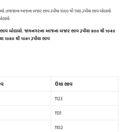
ાયો. તળાજાના આજના બજાર ભાવ રૂપીયા 1000 થી 1165 રૂપીયા ભાવ બોલાયો.
ા 911 થી 1000 રૂપીયા ભાવ બોલાયો.
ા ભાવ બોલાયો. જામનગરના આજના બજાર ભાવ રૂપીયા 800 થી 1040
ા 1080 થી 1081 રૂપીયા ભાવ
025)
ાવ
ઉચા ભાવ
1123
1131
1102