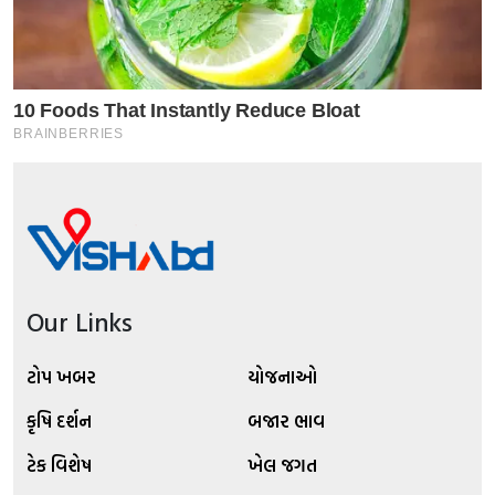
Our Links
ટોપ ખબર
યોજનાઓ
કૃષિ દર્શન
બજાર ભાવ
ટેક વિશેષ
ખેલ જગત