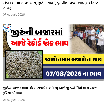
ગોંડલ યાર્ડના ભાવ: કપાસ, જીરું, મગફળી, ડુંગળીના બજાર ભાવ(7 ઓગસ્ટ
2026)
07 August, 2026
જીરુંના બજાર ભાવ: ઉંઝા, રાજકોટ, ગોંડલ| આજે જીરુંનો ઉંચો ભાવ 4675
રૂપિયા બોલાયો
07 August, 2026