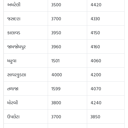
અમરેલી
3500
4420
જસદણ
3700
4330
કાલાવડ
3950
4150
જામજોધપુર
3960
4160
મહુવા
1501
4060
સાવરકુડલા
4000
4200
તળાજા
1599
4070
મોરબી
3800
4240
ઉપલેટા
3700
3850