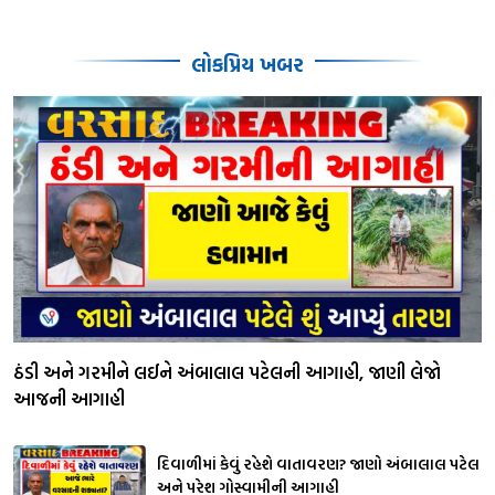
લોકપ્રિય ખબર
ઠંડી અને ગરમીને લઈને અંબાલાલ પટેલની આગાહી, જાણી લેજો
આજની આગાહી
દિવાળીમાં કેવું રહેશે વાતાવરણ? જાણો અંબાલાલ પટેલ
અને પરેશ ગોસ્વામીની આગાહી