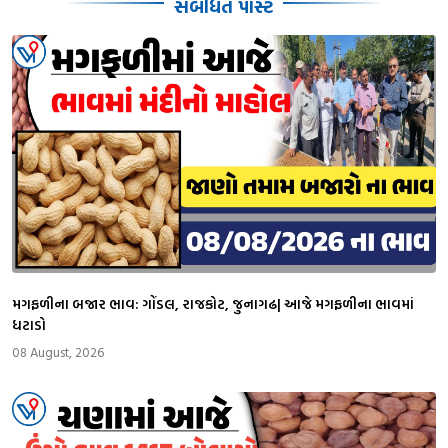
સબંધિત પોસ્ટ
મગફળીના બજાર ભાવ: ગોંડલ, રાજકોટ, જુનાગઢ| આજે મગફળીના ભાવમાં
ધટાડો
08 August, 2026