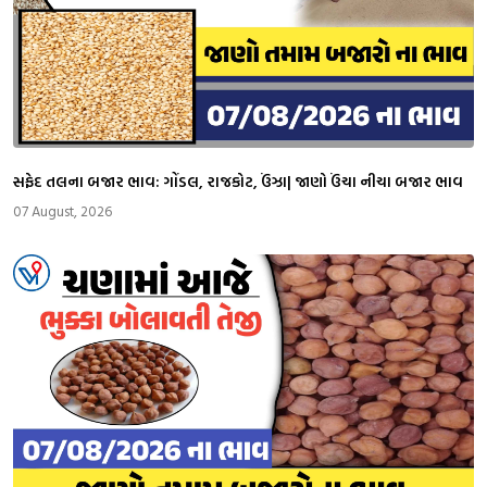
સફેદ તલના બજાર ભાવ: ગોંડલ, રાજકોટ, ઉંઝા| જાણો ઉંચા નીચા બજાર ભાવ
07 August, 2026