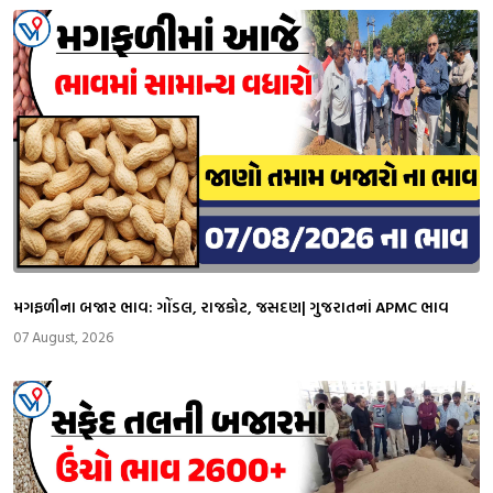
મગફળીના બજાર ભાવ: ગોંડલ, રાજકોટ, જસદણ| ગુજરાતનાં APMC ભાવ
07 August, 2026