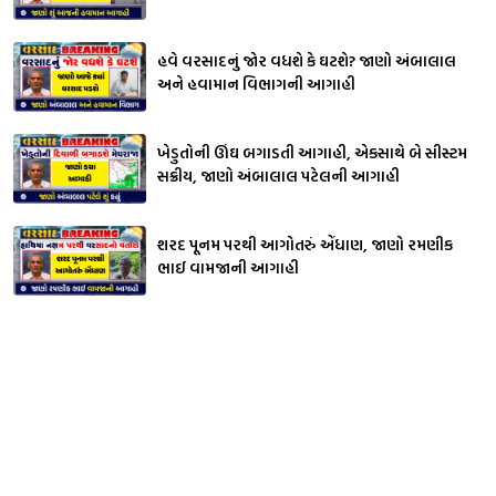
હવે વરસાદનું જોર વધશે કે ઘટશે? જાણો અંબાલાલ
અને હવામાન વિભાગની આગાહી
ખેડુતોની ઊંઘ બગાડતી આગાહી, એકસાથે બે સીસ્ટમ
સક્રીય, જાણો અંબાલાલ પટેલની આગાહી
શરદ પૂનમ પરથી આગોતરું એંધાણ, જાણો રમણીક
ભાઈ વામજાની આગાહી