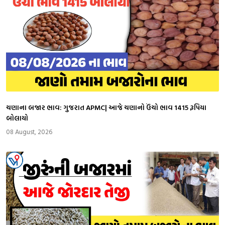
ચણાના બજાર ભાવ: ગુજરાત APMC| આજે ચણાનો ઉંચો ભાવ 1415 રૂપિયા
બોલાયો
08 August, 2026