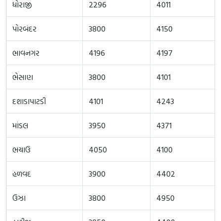
ધોરાજી
2296
4011
પોરબંદર
3800
4150
ભાવનગર
4196
4197
ભેસાણ
3800
4101
દશાડાપાટડી
4101
4243
માંડલ
3950
4371
ભચાઉ
4050
4100
હળવદ
3900
4402
ઉઝા
3800
4950