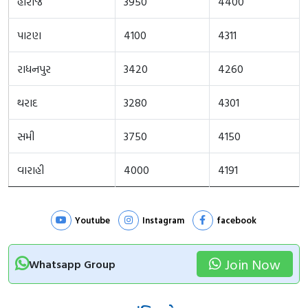
હારીજ
3950
4400
પાટણ
4100
4311
રાધનપુર
3420
4260
થરાદ
3280
4301
સમી
3750
4150
વારાહી
4000
4191
Youtube
Instagram
facebook
Join Now
Whatsapp Group