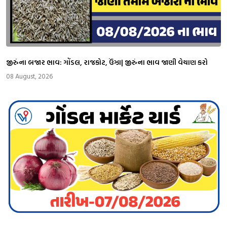
જીરુંના બજાર ભાવ: ગોંડલ, રાજકોટ, ઉંઝા| જીરુંના ભાવ જાણી વેચાણ કરો
08 August, 2026