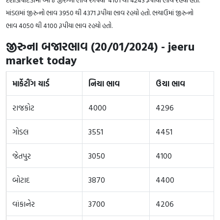
માંડલમાં જીરુનો ભાવ 3950 થી 4371 રૂપીયા ભાવ રહયો હતો. ભચાઉમાં જીરુનો
ભાવ 4050 થી 4100 રૂપીયા ભાવ રહયો હતો.
જીરુના બજારભાવ (20/01/2024) - jeeru
market today
માર્કેટીંગ યાર્ડ
નિચા ભાવ
ઉચા ભાવ
રાજકોટ
4000
4296
ગોડલ
3551
4451
જેતપુર
3050
4100
બોટાદ
3870
4400
વાંકાનેર
3700
4206