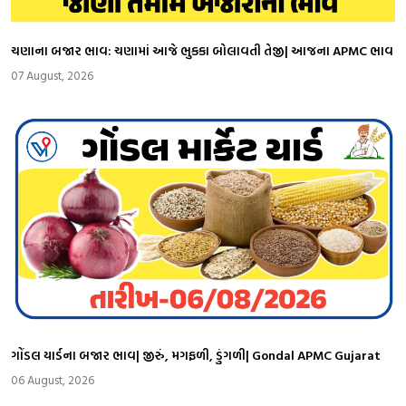
ચણાના બજાર ભાવ: ચણામાં આજે ભુકકા બોલાવતી તેજી| આજના APMC ભાવ
07 August, 2026
ગોંડલ યાર્ડના બજાર ભાવ| જીરું, મગફળી, ડુંગળી| Gondal APMC Gujarat
06 August, 2026