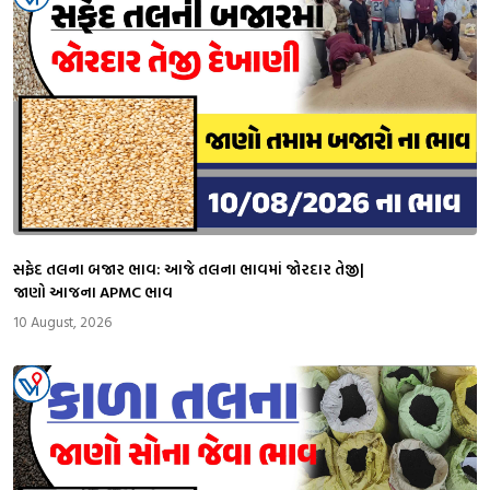
સફેદ તલના બજાર ભાવ: આજે તલના ભાવમાં જોરદાર તેજી|
જાણો આજના APMC ભાવ
10 August, 2026