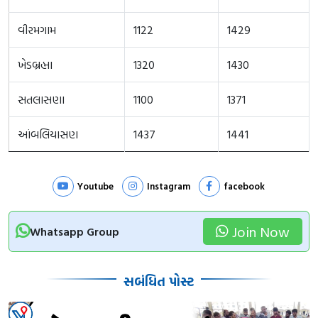
વીરમગામ
1122
1429
ખેડબ્રહ્મા
1320
1430
સતલાસણા
1100
1371
આંબલિયાસણ
1437
1441
Youtube
Instagram
facebook
Join Now
Whatsapp Group
સબંધિત પોસ્ટ