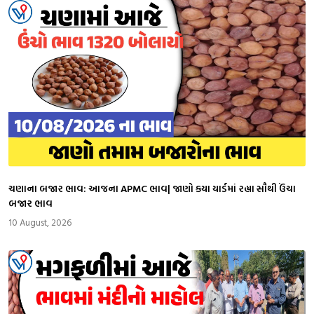
ચણાના બજાર ભાવ: આજના APMC ભાવ| જાણો કયા યાર્ડમાં રહ્યા સૌથી ઉંચા
બજાર ભાવ
10 August, 2026