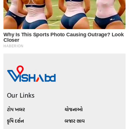
Our Links
ટોપ ખબર
યોજનાઓ
કૃષિ દર્શન
બજાર ભાવ