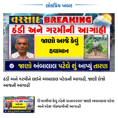
લોકપ્રિય ખબર
ઠંડી અને ગરમીને લઈને અંબાલાલ પટેલની આગાહી, જાણી લેજો
આજની આગાહી
દિવાળીમાં કેવું રહેશે વાતાવરણ? જાણો અંબાલાલ પટેલ
અને પરેશ ગોસ્વામીની આગાહી