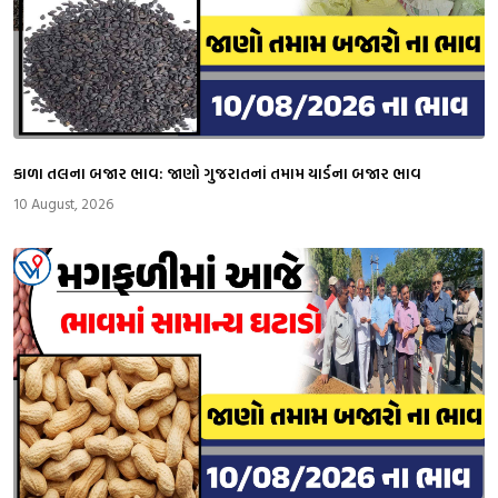
કાળા તલના બજાર ભાવ: જાણો ગુજરાતનાં તમામ યાર્ડના બજાર ભાવ
10 August, 2026