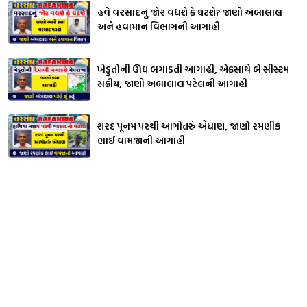
હવે વરસાદનું જોર વધશે કે ઘટશે? જાણો અંબાલાલ
અને હવામાન વિભાગની આગાહી
ખેડુતોની ઊંઘ બગાડતી આગાહી, એકસાથે બે સીસ્ટમ
સક્રીય, જાણો અંબાલાલ પટેલની આગાહી
શરદ પૂનમ પરથી આગોતરું એંધાણ, જાણો રમણીક
ભાઈ વામજાની આગાહી