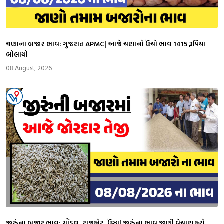
ચણાના બજાર ભાવ: ગુજરાત APMC| આજે ચણાનો ઉંચો ભાવ 1415 રૂપિયા
બોલાયો
08 August, 2026
જીરુંના બજાર ભાવ: ગોંડલ, રાજકોટ, ઉંઝા| જીરુંના ભાવ જાણી વેચાણ કરો