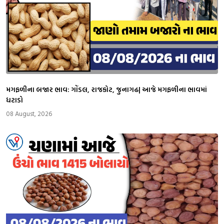
મગફળીના બજાર ભાવ: ગોંડલ, રાજકોટ, જુનાગઢ| આજે મગફળીના ભાવમાં
ધટાડો
08 August, 2026