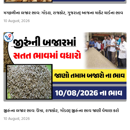
મગફળીના બજાર ભાવ: ગોંડલ, રાજકોટ, ગુજરાત| આજના માર્કેટ યાર્ડના ભાવ
10 August, 2026
જીરુંના બજાર ભાવ: ઉંઝા, રાજકોટ, ગોંડલ| જીરુંના ભાવ જાણી વેચાણ કરો
10 August, 2026