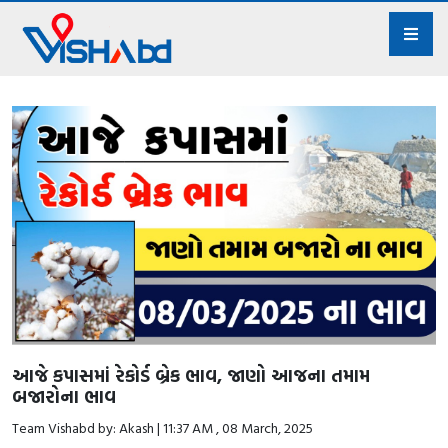
આજે કપાસમાં રેકોર્ડ બ્રેક ભાવ, જાણો આજના તમામ
બજારોના ભાવ
Team Vishabd by: Akash | 11:37 AM , 08 March, 2025