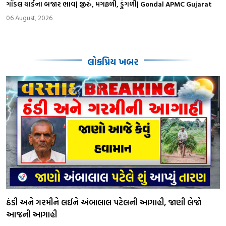
ગોંડલ યાર્ડના બજાર ભાવ| જીરું, મગફળી, ડુંગળી| Gondal APMC Gujarat
06 August, 2026
લોકપ્રિય ખબર
ઠંડી અને ગરમીને લઈને અંબાલાલ પટેલની આગાહી, જાણી લેજો
આજની આગાહી