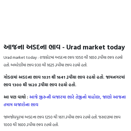
આજના અડદના ભાવ - Urad market today
Urad market today : રાજકોટમાં અડદના ભાવ 1050 થી 1650 રૂપીયા ભાવ રહયો
હતો. અમરેલીમાં ભાવ 930 થી 1625 રૂપીયા ભાવ રહયો હતો.
ગોડલમાં અડદના ભાવ 1031 થી 1641 રૂપીયા ભાવ રહયો હતો. જામનગરમાં
ભાવ 1300 થી 1620 રૂપીયા ભાવ રહયો હતો.
આ પણ વાચો :
આજે જીરુની બજારમા ભારે તેજીનો માહોલ!, જાણો આજના
તમામ બજારોના ભાવ
જામજોધપુરમાં અડદના ભાવ 1250 થી 1611 રૂપીયા ભાવ રહયો હતો. જસદણમાં ભાવ
1000 થી 1600 રૂપીયા ભાવ રહયો હતો.