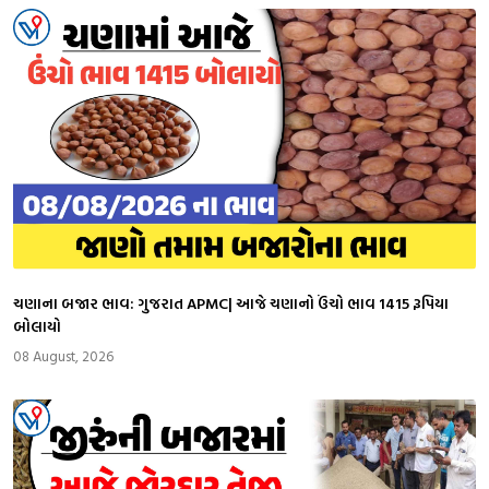
ચણાના બજાર ભાવ: ગુજરાત APMC| આજે ચણાનો ઉંચો ભાવ 1415 રૂપિયા
બોલાયો
08 August, 2026