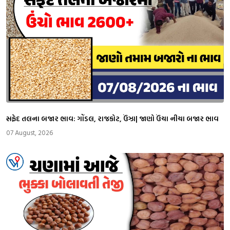
સફેદ તલના બજાર ભાવ: ગોંડલ, રાજકોટ, ઉંઝા| જાણો ઉંચા નીચા બજાર ભાવ
07 August, 2026