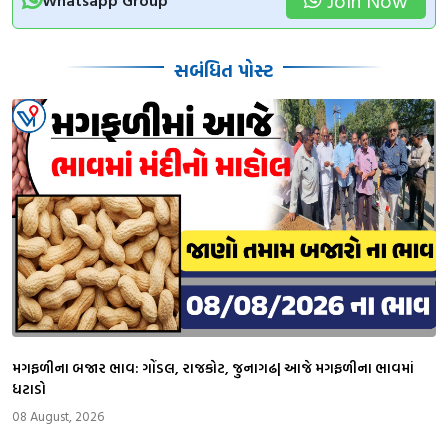
સબંધિત પોસ્ટ
મગફળીના બજાર ભાવ: ગોંડલ, રાજકોટ, જુનાગઢ| આજે મગફળીના ભાવમાં
ધટાડો
08 August, 2026