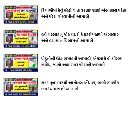
દિવાળીમાં કેવું રહેશે વાતાવરણ? જાણો અંબાલાલ પટેલ
અને પરેશ ગોસ્વામીની આગાહી
હવે વરસાદનું જોર વધશે કે ઘટશે? જાણો અંબાલાલ
અને હવામાન વિભાગની આગાહી
ખેડુતોની ઊંઘ બગાડતી આગાહી, એકસાથે બે સીસ્ટમ
સક્રીય, જાણો અંબાલાલ પટેલની આગાહી
શરદ પૂનમ પરથી આગોતરું એંધાણ, જાણો રમણીક
ભાઈ વામજાની આગાહી