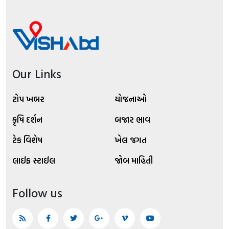
Our Links
ટોપ ખબર
યોજનાઓ
કૃષિ દર્શન
બજાર ભાવ
ટેક વિશેષ
ખેલ જગત
લાઈફ સ્ટાઈલ
જોબ માહિતી
Follow us