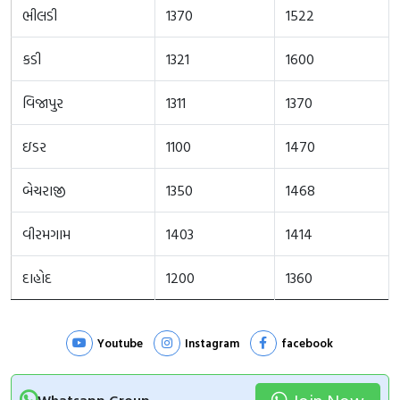
ભીલડી
1370
1522
કડી
1321
1600
વિજાપુર
1311
1370
ઇડર
1100
1470
બેચરાજી
1350
1468
વીરમગામ
1403
1414
દાહોદ
1200
1360
Youtube
Instagram
facebook
Join Now
Whatsapp Group