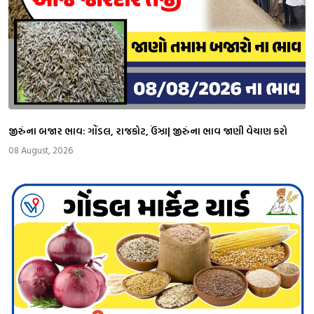
જીરુંના બજાર ભાવ: ગોંડલ, રાજકોટ, ઉંઝા| જીરુંના ભાવ જાણી વેચાણ કરો
08 August, 2026