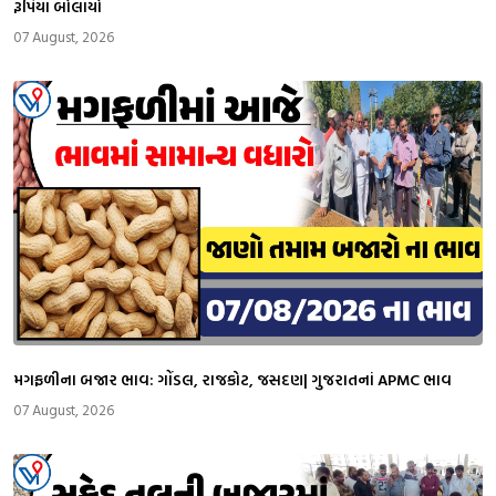
રૂપિયા બોલાયો
07 August, 2026
મગફળીના બજાર ભાવ: ગોંડલ, રાજકોટ, જસદણ| ગુજરાતનાં APMC ભાવ
07 August, 2026