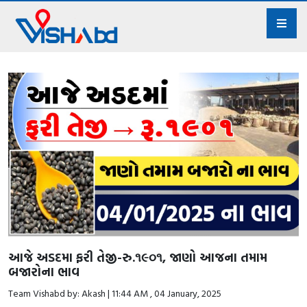
આજે અડદમા ફરી તેજી-રુ.૧૯૦૧, જાણો આજના તમામ
બજારોના ભાવ
Team Vishabd by: Akash | 11:44 AM , 04 January, 2025