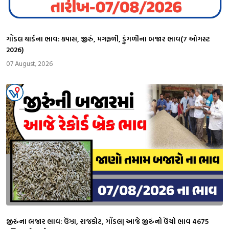
ગોંડલ યાર્ડના ભાવ: કપાસ, જીરું, મગફળી, ડુંગળીના બજાર ભાવ(7 ઓગસ્ટ
2026)
07 August, 2026
જીરુંના બજાર ભાવ: ઉંઝા, રાજકોટ, ગોંડલ| આજે જીરુંનો ઉંચો ભાવ 4675