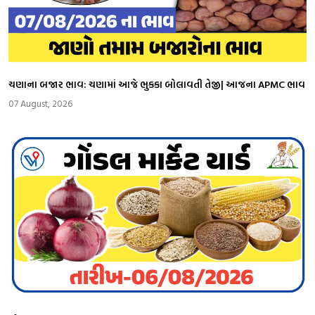
ચણાના બજાર ભાવ: ચણામાં આજે ભુકકા બોલાવતી તેજી| આજના APMC ભાવ
07 August, 2026