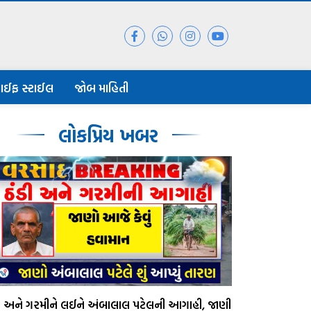
ાઈફ સ્ટાઈલ
જોબ માહિતી
લોકપ્રિય ખબર
ડી અને ગરમીને લઈને અંબાલાલ પટેલની આગાહી, જાણી