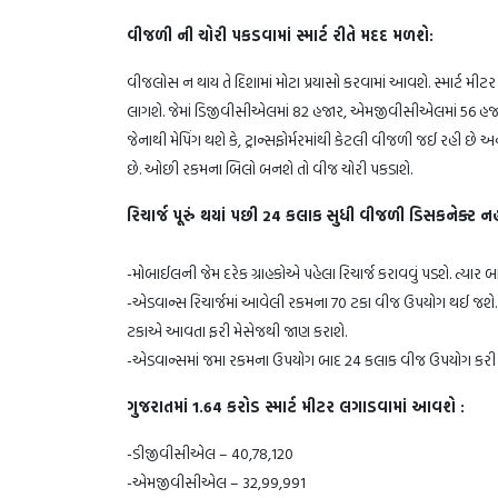
વીજળી ની ચોરી પકડવામાં સ્માર્ટ રીતે મદદ મળશે:
વીજલોસ ન થાય તે દિશામાં મોટા પ્રયાસો કરવામાં આવશે. સ્માર્ટ મીટર 
લાગશે. જેમાં ડિજીવીસીએલમાં 82 હજાર, એમજીવીસીએલમાં 56 હજ
જેનાથી મેપિંગ થશે કે, ટ્રાન્સફોર્મરમાંથી કેટલી વીજળી જઈ રહી છે અ
છે. ઓછી રકમના બિલો બનશે તો વીજ ચોરી પકડાશે.
રિચાર્જ પૂરું થયાં પછી 24 કલાક સુધી વીજળી ડિસકનેક્ટ નહ
-મોબાઈલની જેમ દરેક ગ્રાહકોએ પહેલા રિચાર્જ કરાવવું પડશે. ત્યા
-એડવાન્સ રિચાર્જમાં આવેલી રકમના 70 ટકા વીજ ઉપયોગ થઈ જશે. બાદ
ટકાએ આવતા ફરી મેસેજથી જાણ કરાશે.
-એડવાન્સમાં જમા રકમના ઉપયોગ બાદ 24 કલાક વીજ ઉપયોગ કરી શકાશ
ગુજરાતમાં 1.64 કરોડ સ્માર્ટ મીટર લગાડવામાં આવશે :
-ડીજીવીસીએલ – 40,78,120
-એમજીવીસીએલ – 32,99,991