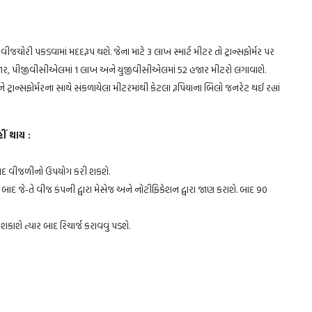
વીજચોરી પકડવામાં મદદરૂપ થશે. જેના માટે 3 લાખ સ્માર્ટ મીટર તો ટ્રાન્સફોર્મર પર
ાર, પીજીવીસીએલમાં 1 લાખ અને યુજીવીસીએલમાં 52 હજાર મીટરો લગાવાશે.
ને ટ્રાન્સફોર્મરના સાથે સંકળાયેલા મીટરમાંથી કેટલા રૂપિયાના બિલો જનરેટ થઈ રહ્યાં
ીં થાય :
ર બાદ વીજળીનો ઉપયોગ કરી શકશે.
 જે-તે વીજ કંપની દ્વારા મેસેજ અને નોટીફિકેશન દ્વારા જાણ કરાશે. બાદ 90
ે ત્યાર બાદ રિચાર્જ કરાવવું પડશે.