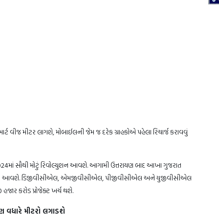
્માર્ટ વીજ મીટર લાગશે, મોબાઈલની જેમ જ દરેક ગ્રાહકોએ પહેલા રિચાર્જ કરાવવું
024માં સૌથી મોટું રિવોલ્યુશન આવશે. આગામી ઉત્તરાયણ બાદ આખા ગુજરાત
 કરવામાં આવશે. ડિજીવીસીએલ, એમજીવીસીએલ, પીજીવીસીએલ અને યુજીવીસીએલ
જાર કરોડ પ્રોજેક્ટ ખર્ચ થશે.
પણ વધારે મીટરો લગાડશે