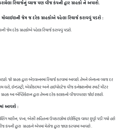
 કરાયેલા રિચાર્જનું વ્યાજ પણ વીજ કંપની દ્વાર ગ્રાહકો ને અપાશે.
, મોબાઈલની જેમ જ દરેક ગ્રાહકોએ પહેલા રિચાર્જ કરાવવું પડશે :
ની જેમ દરેક ગ્રાહકોએ પહેલા રિચાર્જ કરાવવું પડશે.
ડશે. જો ગ્રાહક દ્વારા એડવાન્સમાં રિચાર્જ કરવામાં આવશે. તેમને બેન્કના વ્યાજ દર
ઘરો, ઈન્ડસ્ટ્રી, એગ્રીકલ્ચર અને હાઈવોલ્ટેજ વીજ કનેક્શનોમાં સ્માર્ટ મીટર
ે. ગ્રાહક આ એપ્લિકેશન દ્વારા તેમના દરેક કલાકનો વીજવપરાશ જોઈ શકશે.
માં આવશે :
વોશિંગ મશીન, પંખા, એસી સહિતના ઉપકરણોમાં ઈલેક્ટ્રિક વાયર છુટ્ટો પડી ગયો હશે
જ કંપની દ્વારા ગ્રાહકને એપમાં મેસેજ દ્વારા જાણ કરવામાં આવશે .