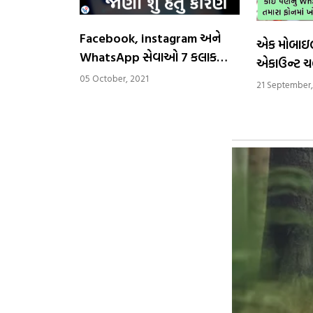
Facebook, instagram અને
એક મોબાઇલ
WhatsApp સેવાઓ 7 કલાક
એકાઉન્ટ ચલ
પછી પુન: સ્થાપિત થઈ,
05 October, 2021
ક્લોન ફીચ
21 September,
Facebook કહ્યું- અમને માફ કરશો
ઘણી મદદ ક