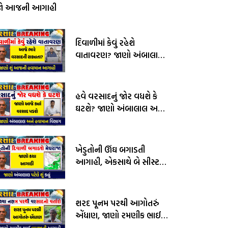
જો આજની આગાહી
દિવાળીમાં કેવું રહેશે
વાતાવરણ? જાણો અંબાલાલ
પટેલ અને પરેશ ગોસ્વામીની
આગાહી
હવે વરસાદનું જોર વધશે કે
ઘટશે? જાણો અંબાલાલ અને
હવામાન વિભાગની આગાહી
ખેડુતોની ઊંઘ બગાડતી
આગાહી, એકસાથે બે સીસ્ટમ
સક્રીય, જાણો અંબાલાલ
પટેલની આગાહી
શરદ પૂનમ પરથી આગોતરું
એંધાણ, જાણો રમણીક ભાઈ
વામજાની આગાહી