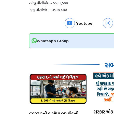
-પીજીવીસીએલ – 55,83,509
-યુજીવીસીએલ – 35,25,480
Youtube
Whatsapp Group
સબં
સરકાર એક 
GSRTCની બસોમાં QR કોડની