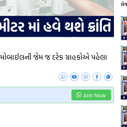
લે
ર , મોબાઈલની જેમ જ દરેક ગ્રાહકોએ પહેલા
Join Now