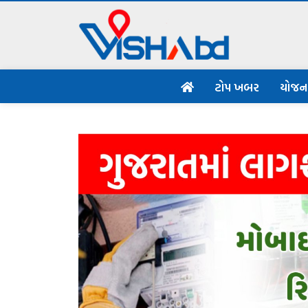
ટોપ ખબર
યોજ