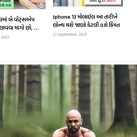
iphone 13 મોબાઈલ આ તારીખે
માં બે વોટ્સએપ
લોન્ચ થશે જાણો કેટલી હશે કિંમત
ાવવા માગો છો, ત્યાં
21 September, 2021
ર નથી, આ એપ તમને
 2021
રશે