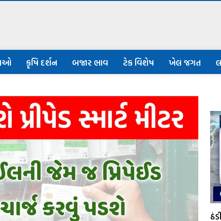
નાઓ
કૃષિ દર્શન
બજાર ભાવ
ટેક વિશેષ
ખેલ જગત
લ
ઠં