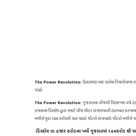
The Power Revolution:
ઉત્તરાયણ બાદ ઘરોમાં રિચાર્જવાળા સ
પડશે.
The Power Revolution:
ગુજરાતના વીજળી વિભાગમાં વર્ષ 2
રાજ્યના ડિસ્કોમ દ્વારા સ્માર્ટ વીજ મીટર લગાવવાની શરૂઆત
મળીને કુલ 1.64 કરોડથી પણ વધારે મીટરો લગાવાશે. મીટરો મળીને 10 હ
-
ડિસ્કોમ 10 હજાર કરોડના ખર્ચે ગુજરાતમાં 1.64કરોડ થી 