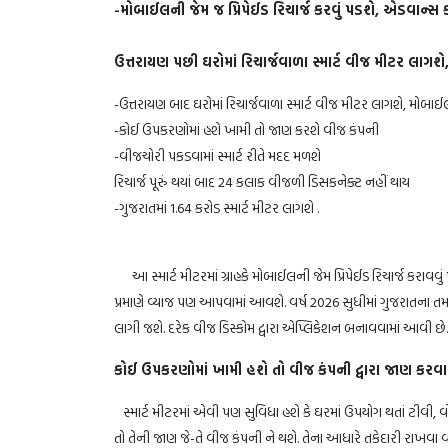
-મોબાઈલની​​​​​​​ જેમ જ પ્રિપેઈડ રિચાર્જ કરવું પડશે, એડવાન્સ
ઉત્તરાયણ પછી ઘરોમાં રિચાર્જવાળા સ્માર્ટ વીજ મીટર લાગશે
-ઉત્તરાયણ બાદ ઘરોમાં રિચાર્જવાળા સ્માર્ટ વીજ મીટર લાગશે, મોબાઈલ
-કોઈ ઉપકરણોમાં હશે ખામી તો જાણ કરશે વીજ કંપની
-વીજચોરી પકડવામાં સ્માર્ટ રીતે મદદ મળશે
રિચાર્જ પૂરું થયાં બાદ 24 કલાક વીજળી ડિસકનેક્ટ નહીં થાય
-ગુજરાતમાં 1.64 કરોડ સ્માર્ટ મીટર લાગશે .
આ સ્માર્ટ મીટરમાં ગ્રાહકે મોબાઈલની જેમ પ્રિપેઈડ રિચાર્જ કરાવવું પ
પ્રમાણે વ્યાજ પણ આપવામાં આવશે. વર્ષ 2026 સુધીમાં ગુજરાતના તમામ 
લાગી જશે. દરેક વીજ ડિસ્કોમ દ્વારા એપ્લિકેશન બનાવવામાં આવી છ
કોઈ ઉપકરણોમાં ખામી હશે તો વીજ કંપની દ્વારા જાણ કરવા
સ્માર્ટ મીટરમાં એવી પણ સુવિધા હશે કે ઘરમાં ઉપયોગ થતાં ટીવી, 
તો તેની જાણ જે-તે વીજ કંપની ને થશે. તેના આધારે તકેદારી રાખવા વી