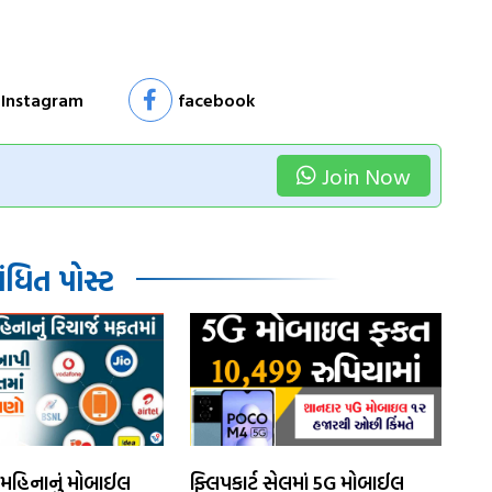
Instagram
facebook
Join Now
ધિત પોસ્ટ
મહિનાનું મોબાઈલ
ફ્લિપકાર્ટ સેલમાં 5G મોબાઈલ