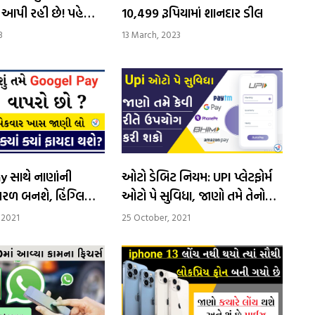
પી રહી છે! પહેલા
10,499 રૂપિયામાં શાનદાર ડીલ
વાત
3
13 March, 2023
 સાથે નાણાંની
ઓટો ડેબિટ નિયમ: UPI પ્લેટફોર્મ
રળ બનશે, હિંગ્લિશ
ઓટો પે સુવિધા, જાણો તમે તેનો
ત આ શ્રેષ્ઠ સુવિધાઓ
ઉપયોગ કેવી રીતે કરી શકો
 2021
25 October, 2021